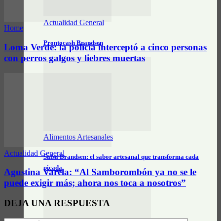
Actualidad General
Home
Prontocash Brandsen
Loma Verde: la policía interceptó a cinco personas
con perros galgos y liebres muertas
Alimentos Artesanales
Actualidad General
Salsa Brandsen: el sabor artesanal que transforma cada
picada
Agustina Varela: “Al Samborombón ya no se le
puede exigir más; ahora nos toca a nosotros”
DEJA UNA RESPUESTA