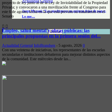
Actualidad General
proyecto de ley junto al de la Ley de Inviolabilidad de la Propiedad
Privada; y convocaron a una movilización frente al Congreso para
Jorge Moroni: “Los productores no quieren dejar de pagar.
este 6 de agosto, fecha en la que está previsto su tratamiento en el
Senado
Lo que…
Empleo, salud mental y obras públicas: las
principales propuestas en la primera sesión del...
Actualidad General
InfoBrandsen
-
5 agosto, 2026
0
Con una veintena de iniciativas, los representantes de las escuelas
secundarias e instituciones debatieron para mejorar distintos aspectos
de la comunidad. Este miércoles desde las...