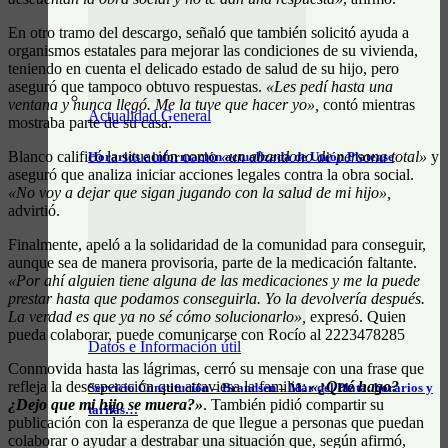
En otro tramo del descargo, señaló que también solicitó ayuda a
organismos estatales para mejorar las condiciones de su vivienda,
teniendo en cuenta el delicado estado de salud de su hijo, pero
aseguró que tampoco obtuvo respuestas.
«Les pedí hasta una
ventana y nunca llegó. Me la tuve que hacer yo»,
contó mientras
Actualidad General
mostraba parte de su casa.
Blanco calificó la situación como
«un abandono de persona total»
y
Horarios e información actualizada de Unión Platense
aseguró que analiza iniciar acciones legales contra la obra social.
«No voy a dejar que sigan jugando con la salud de mi hijo»,
advirtió.
Finalmente, apeló a la solidaridad de la comunidad para conseguir,
aunque sea de manera provisoria, parte de la medicación faltante.
«Por ahí alguien tiene alguna de las medicaciones y me la puede
prestar hasta que podamos conseguirla. Yo la devolvería después.
La verdad es que ya no sé cómo solucionarlo»,
expresó. Quien
pueda colaborar, puede comunicarse con Rocío al 2223478285
Datos e Información útil
Conmovida hasta las lágrimas, cerró su mensaje con una frase que
refleja la desesperación que atraviesa la familia:
«¿Qué hago?
Servicio Constitución – Brandsen – Mar del Plata: horarios y
¿Dejo que mi hijo se muera?»
. También pidió compartir su
tarifas…
publicación con la esperanza de que llegue a personas que puedan
colaborar o ayudar a destrabar una situación que, según afirmó,