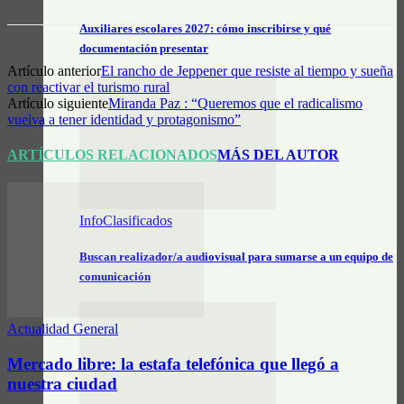
Auxiliares escolares 2027: cómo inscribirse y qué
documentación presentar
Artículo anterior
El rancho de Jeppener que resiste al tiempo y sueña
con reactivar el turismo rural
Artículo siguiente
Miranda Paz : “Queremos que el radicalismo
vuelva a tener identidad y protagonismo”
ARTÍCULOS RELACIONADOS
MÁS DEL AUTOR
InfoClasificados
Buscan realizador/a audiovisual para sumarse a un equipo de
comunicación
Actualidad General
Mercado libre: la estafa telefónica que llegó a
nuestra ciudad