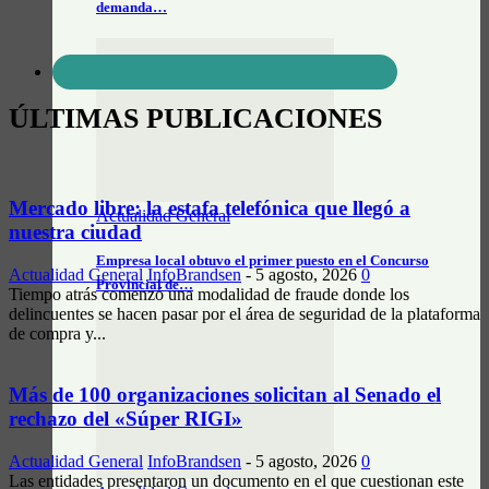
demanda…
ÚLTIMAS PUBLICACIONES
Mercado libre: la estafa telefónica que llegó a
Actualidad General
nuestra ciudad
Empresa local obtuvo el primer puesto en el Concurso
Actualidad General
InfoBrandsen
-
5 agosto, 2026
0
Provincial de…
Tiempo atrás comenzó una modalidad de fraude donde los
delincuentes se hacen pasar por el área de seguridad de la plataforma
de compra y...
Más de 100 organizaciones solicitan al Senado el
rechazo del «Súper RIGI»
Actualidad General
InfoBrandsen
-
5 agosto, 2026
0
Las entidades presentaron un documento en el que cuestionan este