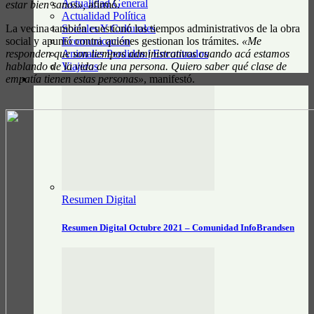
Actualidad General
estar bien sanos»,
afirmó.
Actualidad Política
Sociales Y Culturales
La vecina también cuestionó los tiempos administrativos de la obra
Ecomunicación
social y apuntó contra quienes gestionan los trámites.
«Me
Animales Perdidos | Encontrados
responden que son tiempos administrativos cuando acá estamos
Viajeros
hablando de la vida de una persona. Quiero saber qué clase de
empatía tienen estas personas»
, manifestó.
RESUMEN DIGITAL
Resumen Digital
Resumen Digital Octubre 2021 – Comunidad InfoBrandsen