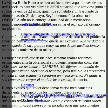
La vecina Rocío Blanco realizó un fuerte descargo a través de sus
redes sociales para visibilizar la difícil situación que atraviesa junto a
su hijo Javier, de 22 años, quien fue sometido a un trasplante de
riñón el pasado 21 de mayo. Según denunció, la obra social
OSPRERA aún no le entrega la totalidad de la medicación
Actualidad General
inmunosupresora indispensable para evitar el rechazo del órgano
trasplantado.
Empleo, salud mental y obras públicas: las principales
Con profunda angustia, Blanco explicó que decidió hacer pública la
propuestas en la…
situación pese a que su hijo no quería ser expuesto.
«La verdad que
no me queda de otra porque estoy sin una de sus medicaciones»,
expresó al comienzo de su mensaje.
La mujer aseguró que desde hace semanas realiza reclamos
permanentes ante la obra social sin obtener respuestas concretas.
«Me cansé de reclamar a OSPRERA. Me dijeron un montón de
veces que estaban haciendo el reclamo, pero llamo a las droguerías
y me dicen que solamente cargaron un medicamento. Ni siquiera
son capaces de cargar el total de las recetas»,
denunció.
Carrusel
Blanco explicó que Javier debe tomar varios medicamentos
diariamente y remarcó que los inmunosupresores son
Pablo Alarcón y Claribel Medina desembarcan en Cultura con
imprescindibles para preservar el riñón recibido.
«Son medicaciones
“Es Complicado”
que él no puede dejar de tomar. Los que conocen del tema saben
que los inmunosupresores son esenciales para que ellos puedan