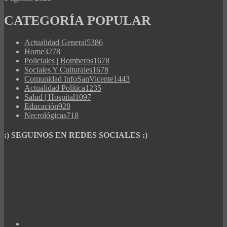
CATEGORÍA POPULAR
Actualidad General
5386
Home
3278
Policiales | Bomberos
1678
Sociales Y Culturales
1678
Comunidad InfoSanVicente
1443
Actualidad Política
1235
Salud | Hospital
1097
Educación
928
Necrológicas
718
:) SEGUINOS EN REDES SOCIALES :)