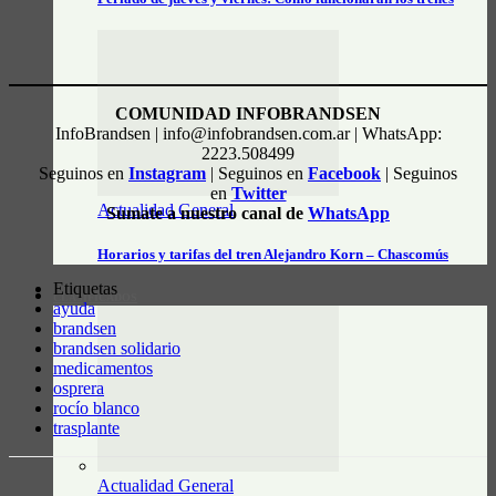
COMUNIDAD INFOBRANDSEN
InfoBrandsen | info@infobrandsen.com.ar | WhatsApp:
2223.508499
Seguinos en
Instagram
| Seguinos en
Facebook
| Seguinos
en
Twitter
Actualidad General
Sumate a nuestro canal de
WhatsApp
Horarios y tarifas del tren Alejandro Korn – Chascomús
Etiquetas
CLASIFICADOS
ayuda
brandsen
brandsen solidario
medicamentos
osprera
rocío blanco
trasplante
Actualidad General