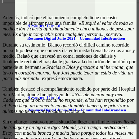
Además, indicó que el tratamiento completo tiene un costo
imposible de afrontar para una familia.
«Busqué el valor de toda la
Resumen Digital
medicación y cuesta aproximadamente cinco millones de pesos por
mes. Es algo incomprable para cualquier persona»,
sostuvo.
Resumen Digital Julio 2021 – Comunidad InfoBrandsen
Durante su testimonio, Blanco recordó el difícil camino recorrido
por su hijo desde que comenzó la enfermedad renal hace dos años y
medio. Relató que atravesó un coma, sesiones de diálisis y
finalmente recibió el trasplante gracias a la donación de un riñón por
parte de su hermana.
«Gracias a Dios y gracias a mi hermana, que
tuvo un corazón enorme, hoy Javi puede tener un estilo de vida un
poco más normal»,
expresó emocionada.
También destacó el acompañamiento recibido por parte del Hospital
San Martín, donde fue intervenido.
«Nos atendieron muy bien.
Resumen Digital
Cada vez que la obra social no responde, ellos han respondido por
él. Pero llega un momento en que también tienen que priorizar a
Resumen Digital Junio 2021 – Comunidad InfoBrandsen
quienes no tienen obra social»
, reconoció.
Sin embargo, sostuvo que la situación llegó a un límite.
«Hoy llegué
DATOS ÚTILES
de trabajar y mi hijo me dijo: ‘Mamá, ya no tengo medicación’.
Estoy con mucha bronca y mucha furia porque todos los meses me
descuentan la obra social y no te dan una respuesta»
, afirmó.