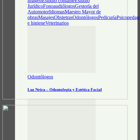
imagen
Estudio contable
Estudio
Jurídico
Fonoaudiólogos
Gestoría del
Automotor
Idiomas
Maestro Mayor de
obras
Masajes
Obstetras
Odontólogos
Pedicuría
Psicopedag
e higiene
Veterinarios
Odontólogos
Luz Neira – Odontología y Estética Facial