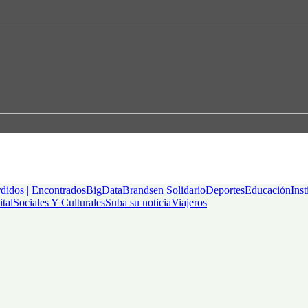
didos | Encontrados
BigData
Brandsen Solidario
Deportes
Educación
Inst
ital
Sociales Y Culturales
Suba su noticia
Viajeros