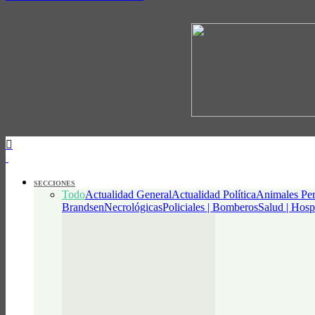
SECCIONES
Todo
Actualidad General
Actualidad Política
Animales Per
Brandsen
Necrológicas
Policiales | Bomberos
Salud | Hosp