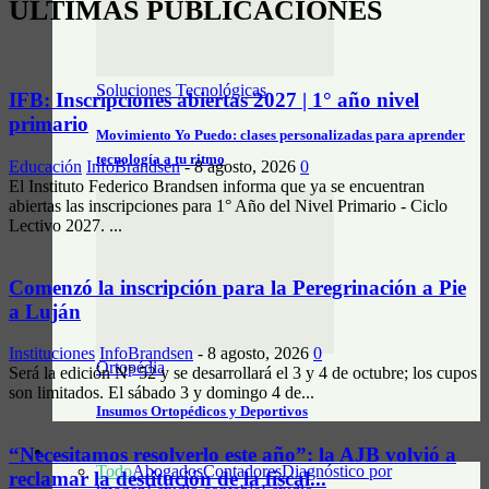
ÚLTIMAS PUBLICACIONES
Soluciones Tecnológicas
IFB: Inscripciones abiertas 2027 | 1° año nivel
primario
Movimiento Yo Puedo: clases personalizadas para aprender
tecnología a tu ritmo
Educación
InfoBrandsen
-
8 agosto, 2026
0
El Instituto Federico Brandsen informa que ya se encuentran
abiertas las inscripciones para 1° Año del Nivel Primario - Ciclo
Lectivo 2027. ...
Comenzó la inscripción para la Peregrinación a Pie
a Luján
Instituciones
InfoBrandsen
-
8 agosto, 2026
0
Ortopédia
Será la edición N° 52 y se desarrollará el 3 y 4 de octubre; los cupos
son limitados. El sábado 3 y domingo 4 de...
Insumos Ortopédicos y Deportivos
“Necesitamos resolverlo este año”: la AJB volvió a
GUÍA PROFESIONAL
Todo
Abogados
Contadores
Diagnóstico por
reclamar la destitución de la fiscal...