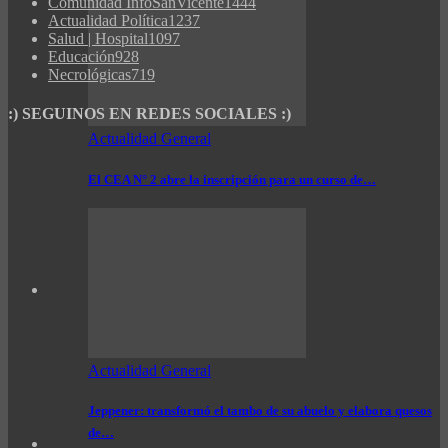
Comunidad InfoSanVicente
1444
Actualidad Política
1237
Salud | Hospital
1097
Educación
928
Necrológicas
719
:) SEGUINOS EN REDES SOCIALES :)
Actualidad General
El CEA N° 2 abre la inscripción para un curso de…
Actualidad General
Jeppener: transformó el tambo de su abuelo y elabora quesos
de…