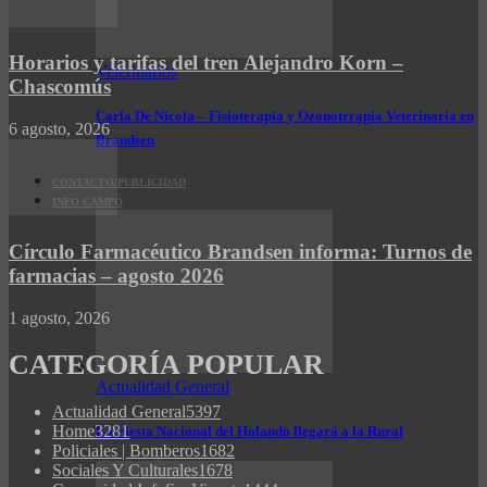
Horarios y tarifas del tren Alejandro Korn –
Veterinarios
Chascomús
Carla De Nicola – Fisioterapia y Ozonoterapia Veterinaria en
6 agosto, 2026
Brandsen
CONTACTO/PUBLICIDAD
INFO CAMPO
Círculo Farmacéutico Brandsen informa: Turnos de
farmacias – agosto 2026
1 agosto, 2026
CATEGORÍA POPULAR
Actualidad General
Actualidad General
5397
Home
3281
La Fiesta Nacional del Holando llegará a la Rural
Policiales | Bomberos
1682
Sociales Y Culturales
1678