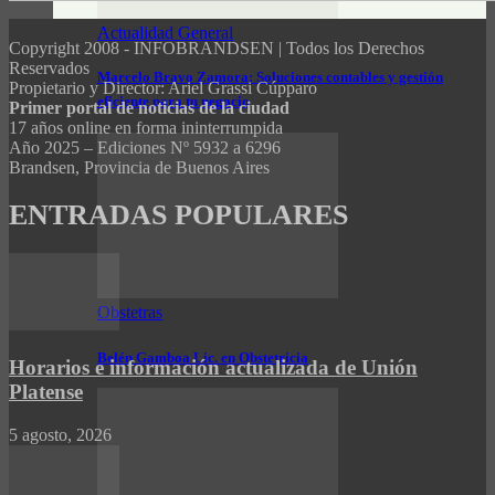
Actualidad General
Copyright 2008 - INFOBRANDSEN | Todos los Derechos
Reservados
Marcelo Bravo Zamora: Soluciones contables y gestión
Propietario y Director: Ariel Grassi Cúpparo
eficiente para tu negocio
Primer portal de noticias de la ciudad
17 años online en forma ininterrumpida
Año 2025 – Ediciones Nº 5932 a 6296
Brandsen, Provincia de Buenos Aires
ENTRADAS POPULARES
Obstetras
Belén Gamboa Lic. en Obstetricia
Horarios e información actualizada de Unión
Platense
5 agosto, 2026