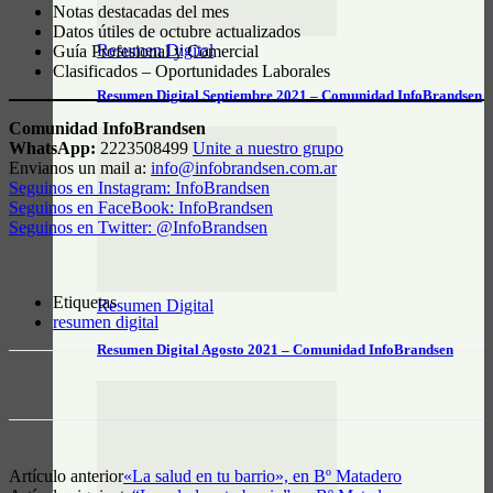
Notas destacadas del mes
Datos útiles de octubre actualizados
Resumen Digital
Guía Profesional y Comercial
Clasificados – Oportunidades Laborales
Resumen Digital Septiembre 2021 – Comunidad InfoBrandsen
Comunidad InfoBrandsen
WhatsApp:
2223508499
Unite a nuestro grupo
Envianos un mail a:
info@infobrandsen.com.ar
Seguinos en Instagram: InfoBrandsen
Seguinos en FaceBook: InfoBrandsen
Seguinos en Twitter: @InfoBrandsen
Etiquetas
Resumen Digital
resumen digital
Resumen Digital Agosto 2021 – Comunidad InfoBrandsen
Artículo anterior
«La salud en tu barrio», en Bº Matadero