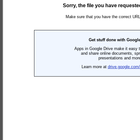
Actualidad Política
“Necesitamos resolverlo este año”: la AJB volvió a reclamar
la destitución…
Sociales Y Culturales
Los sábados y domingos Gómez contará con un paseo de
artesanos
Actualidad General