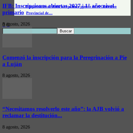
IFB: Inscripciones abiertas 2027 | 1° año nivel
Empresa local obtuvo el primer puesto en el Concurso
primario
Provincial de…
8 agosto, 2026
Comenzó la inscripción para la Peregrinación a Pie
a Luján
8 agosto, 2026
“Necesitamos resolverlo este año”: la AJB volvió a
reclamar la destitución...
8 agosto, 2026