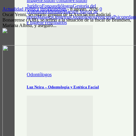
imagen
Estudio contable
Estudio
Jurídico
Fonoaudiólogos
Gestoría del
Actualidad Política
InfoBrandsen
-
8 agosto, 2026
0
Automotor
Idiomas
Maestro Mayor de
Oscar Yenni, secretario gremial de la Asociación Judicial
obras
Masajes
Obstetras
Odontólogos
Pedicuría
Psicopedag
Bonaerense (AJB), se refirió a la situación de la fiscal de Brandsen,
e higiene
Veterinarios
Mariana Albisu, y aseguró...
Odontólogos
Luz Neira – Odontología y Estética Facial