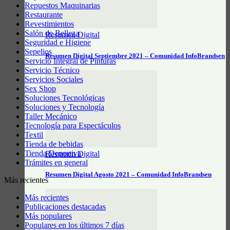
Repuestos Maquinarias
Restaurante
Revestimientos
Salón de Belleza
Resumen Digital
Seguridad e Higiene
Sepelios
Resumen Digital Septiembre 2021 – Comunidad InfoBrandsen
Servicio Integral de Pinturas
Servicio Técnico
Servicios Sociales
Sex Shop
Soluciones Tecnológicas
Soluciones y Tecnología
Taller Mecánico
Tecnología para Espectáculos
Textil
Tienda de bebidas
Tienda Deportiva
Resumen Digital
Trámites en general
Resumen Digital Agosto 2021 – Comunidad InfoBrandsen
Más recientes
Más recientes
Publicaciones destacadas
Más populares
Populares en los últimos 7 días