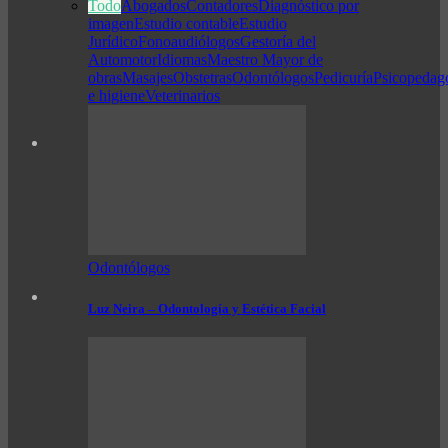
Todo
Abogados
Contadores
Diagnóstico por
imagen
Estudio contable
Estudio
Jurídico
Fonoaudiólogos
Gestoría del
Automotor
Idiomas
Maestro Mayor de
obras
Masajes
Obstetras
Odontólogos
Pedicuría
Psicopedag
e higiene
Veterinarios
Odontólogos
Luz Neira – Odontología y Estética Facial