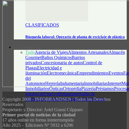
CLASIFICADOS
Búsqueda laboral: Operario de planta de reciclaje de plástico
GUÍA COMERCIAL
Todo
Agencia de Viajes
Alimentos Artesanales
Almacén
Gourmet
Baños Químicos
Barrios
privados
Concesionaria de autos
Control de
Plagas
Electricidad e
iluminación
Electromecánica
Emprendimientos
Eventos
Fa
del
Automotor
Herrería
Indumentaria
Inmobiliarias
Internet
Mate
Inmobiliarios
Ópticas
Ortopédia
Pizzería
Préstamos
Procesa
integral del huevo
Restaurante
Salón de
Belleza
Sepelios
Servicio Integral de Pinturas
Copyright 2008 - INFOBRANDSEN | Todos los Derechos
Reservados
Propietario y Director: Ariel Grassi Cúpparo
Primer portal de noticias de la ciudad
17 años online en forma ininterrumpida
Año 2025 – Ediciones Nº 5932 a 6296