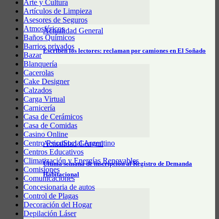
Arte y Cultura
Artículos de Limpieza
Asesores de Seguros
Atmosféricos
Actualidad General
Baños Químicos
Barrios privados
Escriben los lectores: reclaman por camiones en El Soñado
Bazar
Blanquería
Cacerolas
Cake Designer
Calzados
Carga Virtual
Carnicería
Casa de Cerámicos
Casa de Comidas
Casino Online
Centro PsicoSocial Argentino
Actualidad General
Centros Educativos
Climatización y Energías Renovables
Última semana de inscripción al Registro de Demanda
Comisiones
Habitacional
Comunicaciones
Concesionaria de autos
Control de Plagas
Decoración del Hogar
Depilación Láser