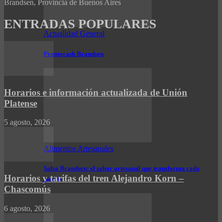
Brandsen, Provincia de Buenos Aires
ENTRADAS POPULARES
Actualidad General
Prontocash Brandsen
Horarios e información actualizada de Unión
Platense
5 agosto, 2026
Alimentos Artesanales
Salsa Brandsen: el sabor artesanal que transforma cada
Horarios y tarifas del tren Alejandro Korn –
picada
Chascomús
6 agosto, 2026