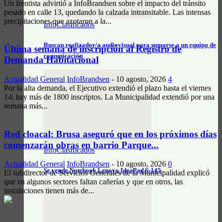
Un frentista advirtió a InfoBrandsen sobre el impacto del tránsito
pesado en calle 13, quedando la calzada intransitable. Las intensas
precipitaciones que azotaron a la...
InfoClasificados
Buscan realizador/a audiovisual para sumarse a un equipo de
Última semana de inscripción al Registro de
comunicación
Demanda Habitacional
Actualidad General
InfoBrandsen
-
10 agosto, 2026
4
Por la alta demanda, el Ejecutivo extendió el plazo hasta el viernes
14; hay más de 1800 inscriptos. La Municipalidad extendió por una
semana más...
Red cloacal: Brusa aseguró que en los próximos días
comenzarán obras en barrio Parque...
InfoClasificados
Actualidad General
InfoBrandsen
-
10 agosto, 2026
0
Se vende Notebook Lenovo IdeaPad S-145
El subdirector de Servicios Generales de la Municipalidad explicó
que en algunos sectores faltan cañerías y que en otros, las
instalaciones tienen más de...