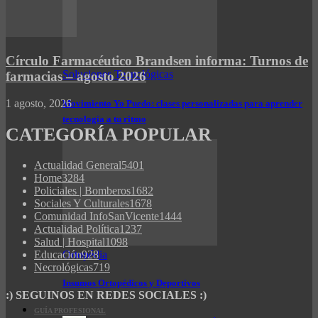
Círculo Farmacéutico Brandsen informa: Turnos de
Soluciones Tecnológicas
farmacias – agosto 2026
1 agosto, 2026
Movimiento Yo Puedo: clases personalizadas para aprender
tecnología a tu ritmo
CATEGORÍA POPULAR
Actualidad General
5401
Home
3284
Policiales | Bomberos
1682
Sociales Y Culturales
1678
Comunidad InfoSanVicente
1444
Actualidad Política
1237
Salud | Hospital
1098
Ortopédia
Educación
928
Necrológicas
719
Insumos Ortopédicos y Deportivos
:) SEGUINOS EN REDES SOCIALES :)
GUÍA PROFESIONAL