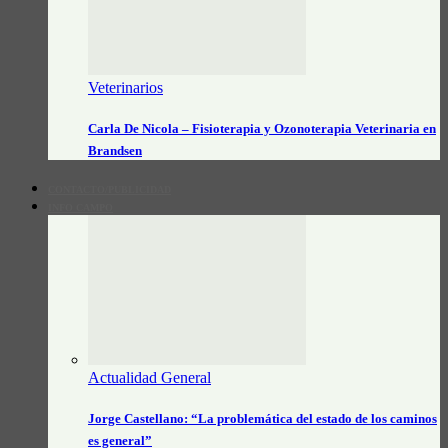
Veterinarios
Carla De Nicola – Fisioterapia y Ozonoterapia Veterinaria en
Brandsen
CONTACTO/PUBLICIDAD
INFO CAMPO
Actualidad General
Jorge Castellano: “La problemática del estado de los caminos
es general”