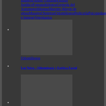
imagen
Estudio contable
Estudio
Jurídico
Fonoaudiólogos
Gestoría del
Automotor
Idiomas
Maestro Mayor de
obras
Masajes
Obstetras
Odontólogos
Pedicuría
Psicopedag
e higiene
Veterinarios
Odontólogos
Luz Neira – Odontología y Estética Facial