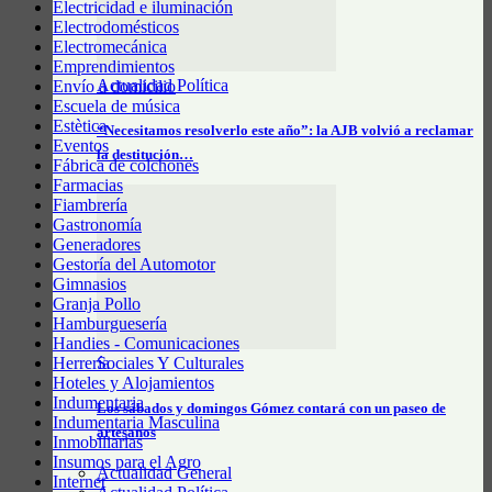
Electricidad e iluminación
Electrodomésticos
Electromecánica
Emprendimientos
Actualidad Política
Envío a domicilio
Escuela de música
Estètica
“Necesitamos resolverlo este año”: la AJB volvió a reclamar
Eventos
la destitución…
Fábrica de colchones
Farmacias
Fiambrería
Gastronomía
Generadores
Gestoría del Automotor
Gimnasios
Granja Pollo
Hamburguesería
Handies - Comunicaciones
Herrería
Sociales Y Culturales
Hoteles y Alojamientos
Indumentaria
Los sábados y domingos Gómez contará con un paseo de
Indumentaria Masculina
artesanos
Inmobiliarias
Insumos para el Agro
Actualidad General
Internet