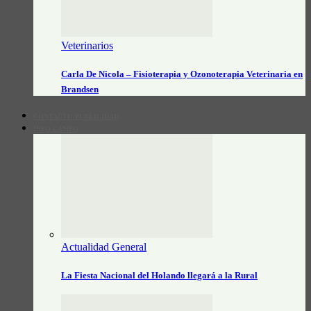
Veterinarios
Carla De Nicola – Fisioterapia y Ozonoterapia Veterinaria en
Brandsen
CONTACTO/PUBLICIDAD
INFO CAMPO
Actualidad General
La Fiesta Nacional del Holando llegará a la Rural