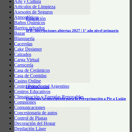
Arte y Cultura
Artículos de Limpieza
Asesores de Seguros
Atmosféricos
Educación
Baños Químicos
Barrios privados
IFB: Inscripciones abiertas 2027 | 1° año nivel primario
Bazar
Blanquería
Cacerolas
Cake Designer
Calzados
Carga Virtual
Carnicería
Casa de Cerámicos
Casa de Comidas
Casino Online
Centro PsicoSocial Argentino
Instituciones
Centros Educativos
Climatización y Energías Renovables
Comenzó la inscripción para la Peregrinación a Pie a Luján
Comisiones
Comunicaciones
Concesionaria de autos
Control de Plagas
Decoración del Hogar
Depilación Láser