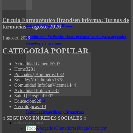
Círculo Farmacéutico Brandsen informa: Turnos de
Soluciones Tecnológicas
farmacias – agosto 2026
Movimiento Yo Puedo: clases personalizadas para aprender
1 agosto, 2026
tecnología a tu ritmo
CATEGORÍA POPULAR
Actualidad General
5397
Home
3281
Policiales | Bomberos
1682
Sociales Y Culturales
1678
Comunidad InfoSanVicente
1444
Actualidad Política
1237
Salud | Hospital
1097
Ortopédia
Educación
928
Necrológicas
719
Insumos Ortopédicos y Deportivos
:) SEGUINOS EN REDES SOCIALES :)
GUÍA PROFESIONAL
Todo
Abogados
Contadores
Diagnóstico por