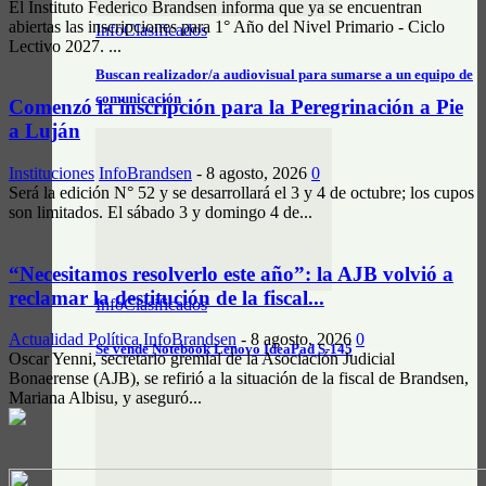
El Instituto Federico Brandsen informa que ya se encuentran
abiertas las inscripciones para 1° Año del Nivel Primario - Ciclo
InfoClasificados
Lectivo 2027. ...
Buscan realizador/a audiovisual para sumarse a un equipo de
comunicación
Comenzó la inscripción para la Peregrinación a Pie
a Luján
Instituciones
InfoBrandsen
-
8 agosto, 2026
0
Será la edición N° 52 y se desarrollará el 3 y 4 de octubre; los cupos
son limitados. El sábado 3 y domingo 4 de...
“Necesitamos resolverlo este año”: la AJB volvió a
reclamar la destitución de la fiscal...
InfoClasificados
Actualidad Política
InfoBrandsen
-
8 agosto, 2026
0
Se vende Notebook Lenovo IdeaPad S-145
Oscar Yenni, secretario gremial de la Asociación Judicial
Bonaerense (AJB), se refirió a la situación de la fiscal de Brandsen,
Mariana Albisu, y aseguró...