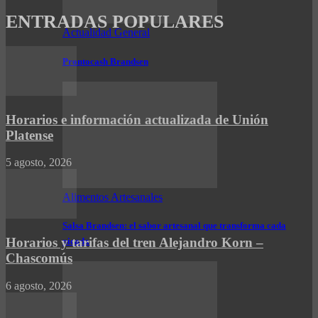
ENTRADAS POPULARES
Actualidad General
Prontocash Brandsen
Horarios e información actualizada de Unión
Platense
5 agosto, 2026
Alimentos Artesanales
Salsa Brandsen: el sabor artesanal que transforma cada
Horarios y tarifas del tren Alejandro Korn –
picada
Chascomús
6 agosto, 2026