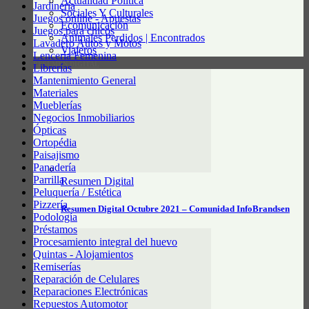
Actualidad Política
Jardinería
Sociales Y Culturales
Juegos online - Apuestas
Ecomunicación
Juegos para chicos
Animales Perdidos | Encontrados
Lavadero Autos y Motos
Viajeros
Lencería Femenina
RESUMEN DIGITAL
Librerías
Mantenimiento General
Materiales
Mueblerías
Negocios Inmobiliarios
Ópticas
Ortopédia
Paisajismo
Panadería
Parrilla
Resumen Digital
Peluquería / Estética
Pizzería
Resumen Digital Octubre 2021 – Comunidad InfoBrandsen
Podología
Préstamos
Procesamiento integral del huevo
Quintas - Alojamientos
Remiserías
Reparación de Celulares
Reparaciones Electrónicas
Repuestos Automotor