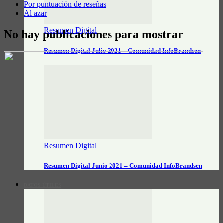
Por puntuación de reseñas
Al azar
Resumen Digital
No hay publicaciones para mostrar
Resumen Digital Julio 2021 – Comunidad InfoBrandsen
Resumen Digital
Resumen Digital Junio 2021 – Comunidad InfoBrandsen
DATOS ÚTILES