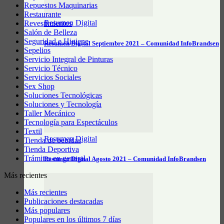
Repuestos Maquinarias
Restaurante
Resumen Digital
Revestimientos
Salón de Belleza
Seguridad e Higiene
Resumen Digital Septiembre 2021 – Comunidad InfoBrandsen
Sepelios
Servicio Integral de Pinturas
Servicio Técnico
Servicios Sociales
Sex Shop
Soluciones Tecnológicas
Soluciones y Tecnología
Taller Mecánico
Tecnología para Espectáculos
Textil
Resumen Digital
Tienda de bebidas
Tienda Deportiva
Trámites en general
Resumen Digital Agosto 2021 – Comunidad InfoBrandsen
Más recientes
Más recientes
Publicaciones destacadas
Más populares
Populares en los últimos 7 días