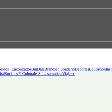
didos | Encontrados
BigData
Brandsen Solidario
Deportes
Educación
Inst
ital
Sociales Y Culturales
Suba su noticia
Viajeros