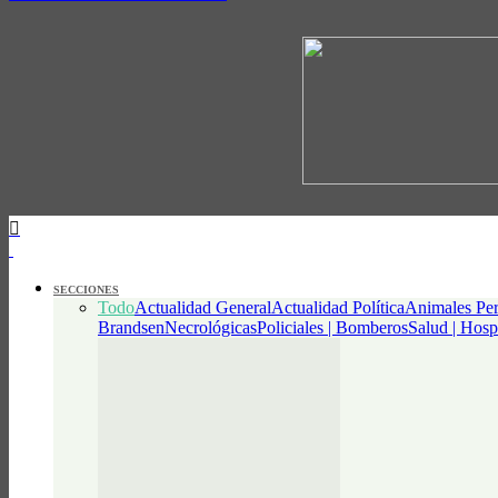
SECCIONES
Todo
Actualidad General
Actualidad Política
Animales Per
Brandsen
Necrológicas
Policiales | Bomberos
Salud | Hosp