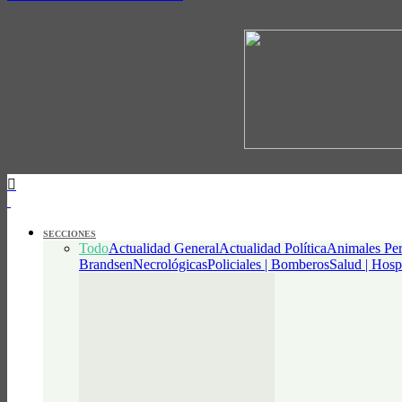
SECCIONES
Todo
Actualidad General
Actualidad Política
Animales Per
Brandsen
Necrológicas
Policiales | Bomberos
Salud | Hosp