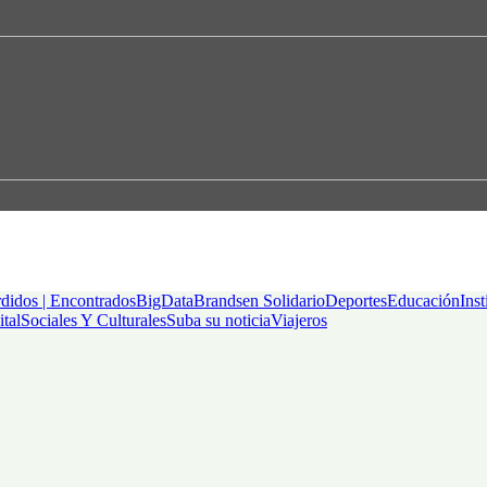
didos | Encontrados
BigData
Brandsen Solidario
Deportes
Educación
Inst
ital
Sociales Y Culturales
Suba su noticia
Viajeros