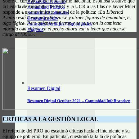
Sobre el crecimiento del oficialismo nacional, Espinosa sostuvo que
Actualidad General
la llegada de dirigentes del PRO y la UCR a las filas de Javier Milei
Actualidad Política
responde a un movimiento natural de la política:
«La Libertad
Sociales Y Culturales
Avanza está buscando afianzarse y atraer figuras de renombre, es
Ecomunicación
algo lógico. Pero quienes se fueron y se pusieron la camiseta
Animales Perdidos | Encontrados
morada con el león en el pecho ahora van a tener que hacerse
Viajeros
cargo al 100%».
RESUMEN DIGITAL
Resumen Digital
Resumen Digital Octubre 2021 – Comunidad InfoBrandsen
CRÍTICAS A LA GESTIÓN LOCAL
El referente del PRO no escatimó críticas hacia el intendente y su
equipo de gobierno. En particular, cuestionó la falta de políticas