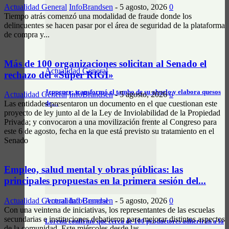
Actualidad General
InfoBrandsen
-
5 agosto, 2026
0
Tiempo atrás comenzó una modalidad de fraude donde los
delincuentes se hacen pasar por el área de seguridad de la plataforma
de compra y...
Más de 100 organizaciones solicitan al Senado el
Actualidad General
rechazo del «Súper RIGI»
Jeppener: transformó el tambo de su abuelo y elabora quesos
Actualidad General
InfoBrandsen
-
5 agosto, 2026
0
de…
Las entidades presentaron un documento en el que cuestionan este
proyecto de ley junto al de la Ley de Inviolabilidad de la Propiedad
Privada; y convocaron a una movilización frente al Congreso para
este 6 de agosto, fecha en la que está previsto su tratamiento en el
Senado
Empleo, salud mental y obras públicas: las
principales propuestas en la primera sesión del...
Actualidad General
Actualidad General
InfoBrandsen
-
5 agosto, 2026
0
Con una veintena de iniciativas, los representantes de las escuelas
secundarias e instituciones debatieron para mejorar distintos aspectos
Lorenti confirmó que cerca de 100 productores adherirán a la
de la comunidad. Este miércoles desde las...