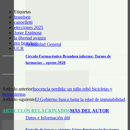
Etiquetas
brandsen
cappelletti
elecciones 2025
Jorge Espinosa
la libertad avanza
pro brandsen
Actualidad General
UCR
Círculo Farmacéutico Brandsen informa: Turnos de
farmacias – agosto 2026
Artículo anterior
Inocencia perdida: un niño robó bicicletas y
herramientas
Artículo siguiente
El Gobierno busca bajar la edad de imputabilidad
ARTÍCULOS RELACIONADOS
MÁS DEL AUTOR
Datos e Información útil
Feriado de jueves y viernes: Cómo funcionarán los trenes