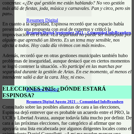
concretas:
«¿De qué gestión me están hablando? No veo gestión
más allá de fiestas, joda, música y carnavales. Pan y circo, pero sin
pan».
Resumen Digital
En cuanto a la seguridad, Espinosa recordó que su espacio había
presentado una propuesta con aval de expertos y criticó la
Resumen Digital Septiembre 2021 – Comunidad InfoBrandsen
improvisación en el área:
«La seguridad no puede ser manejada por
alguien que aprendió un libreto. Es un tema muy sensible, nos
afecta a todos. Hoy cada día vivimos con más miedo».
Además, recordó que en otras gestiones municipales también hubo
problemas de inseguridad, aunque destacó que en ciertos momentos
se logró contener la situación.
«Yo participé en las marchas por
seguridad durante la gestión de Arias. En ese momento, al menos el
intendente salió a dar la cara. Hoy, ni eso».
ELECCIONES 2025: ¿DÓNDE ESTARÁ
Resumen Digital
ESPINOSA?
Resumen Digital Agosto 2021 – Comunidad InfoBrandsen
Consultado sobre las posibles alianzas de cara a las elecciones,
Espinosa dejó entrever que es probable un acuerdo entre el PRO, la
UCR y Libertad Avanza, aunque todavía falta mucho por definir. De
cara a las próximas elecciones, fue categórico al afirmar que no
apoyaría una lista encabezada por algunos dirigentes locales como el
exintendente Daniel Cappelletti.
«A mi me pueden marcar una