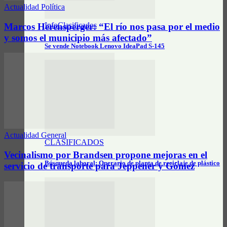
Actualidad Política
InfoClasificados
Marcos Herensperger: “El río nos pasa por el medio
y somos el municipio más afectado”
Se vende Notebook Lenovo IdeaPad S-145
Actualidad General
CLASIFICADOS
Vecinalismo por Brandsen propone mejoras en el
Búsqueda laboral: Operario de planta de reciclaje de plástico
servicio de transporte para Jeppener y Gómez