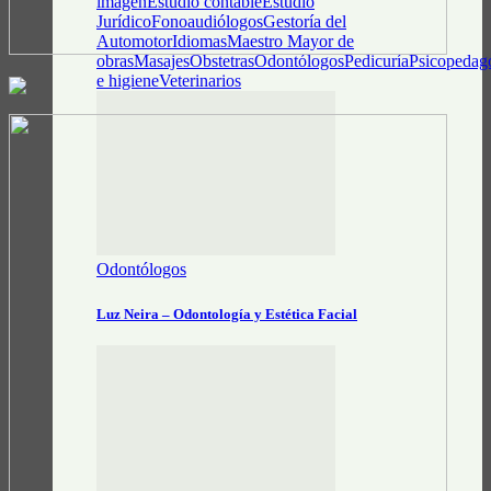
imagen
Estudio contable
Estudio
Jurídico
Fonoaudiólogos
Gestoría del
Automotor
Idiomas
Maestro Mayor de
obras
Masajes
Obstetras
Odontólogos
Pedicuría
Psicopedag
e higiene
Veterinarios
Odontólogos
Luz Neira – Odontología y Estética Facial