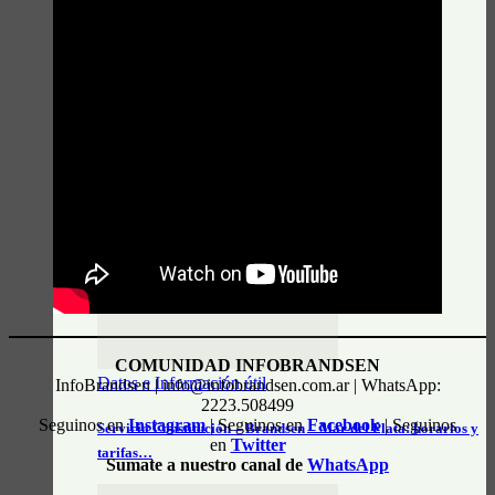
Actualidad General
Horarios e información actualizada de Unión Platense
COMUNIDAD INFOBRANDSEN
Datos e Información útil
InfoBrandsen | info@infobrandsen.com.ar | WhatsApp:
2223.508499
Seguinos en
Instagram
| Seguinos en
Facebook
| Seguinos
Servicio Constitución – Brandsen – Mar del Plata: horarios y
en
Twitter
tarifas…
Sumate a nuestro canal de
WhatsApp