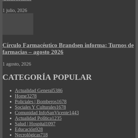
1 julio, 2026
Círculo Farmacéutico Brandsen informa: Turnos de
farmacias – agosto 2026
1 agosto, 2026
CATEGORÍA POPULAR
Actualidad General
5386
Home
3278
Policiales | Bomberos
1678
Sociales Y Culturales
1678
Comunidad InfoSanVicente
1443
Actualidad Política
1235
Salud | Hospital
1097
Educación
928
Necrológicas
718