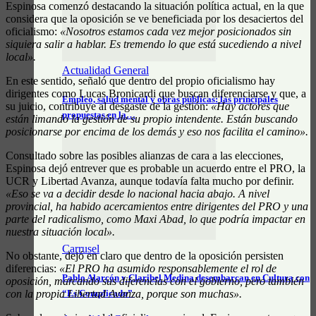
Espinosa comenzó destacando la situación política actual, en la que
considera que la oposición se ve beneficiada por los desaciertos del
oficialismo:
«Nosotros estamos cada vez mejor posicionados sin
siquiera salir a hablar. Es tremendo lo que está sucediendo a nivel
local».
Actualidad General
En este sentido, señaló que dentro del propio oficialismo hay
dirigentes como Lucas Bronicardi que buscan diferenciarse y que, a
Empleo, salud mental y obras públicas: las principales
su juicio, contribuye al desgaste de la gestión:
«Hay actores que
propuestas en la…
están limando la gestión de su propio intendente. Están buscando
posicionarse por encima de los demás y eso nos facilita el camino».
Consultado sobre las posibles alianzas de cara a las elecciones,
Espinosa dejó entrever que es probable un acuerdo entre el PRO, la
UCR y Libertad Avanza, aunque todavía falta mucho por definir.
«Eso se va a decidir desde lo nacional hacia abajo. A nivel
provincial, ha habido acercamientos entre dirigentes del PRO y una
parte del radicalismo, como Maxi Abad, lo que podría impactar en
nuestra situación local».
Carrusel
No obstante, dejó en claro que dentro de la oposición persisten
diferencias:
«El PRO ha asumido responsablemente el rol de
Pablo Alarcón y Claribel Medina desembarcan en Cultura con
oposición, marcando sus diferencias con el gobierno, pero también
con la propia Libertad Avanza, porque son muchas».
“Es Complicado”