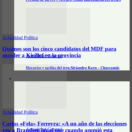
Actualidad Política
Quiénes son los cinco candidatos del MDF para
suceder a Kicillof en la provincia
Actualidad General
Horarios y tarifas del tren Alejandro Korn – Chascomús
CLASIFICADOS
Actualidad Política
Carlos «Fela» Ferreyra: «A un año de las elecciones
Actualidad General
veo a Brandsen igual que cuando asumió esta