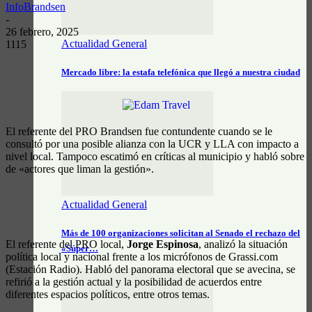
InfoBrandsen
-
26 febrero, 2025
Actualidad General
1115
Mercado libre: la estafa telefónica que llegó a nuestra ciudad
El referente del PRO Brandsen fue contundente cuando se le
consultó por una posible alianza con la UCR y LLA con impacto a
nivel local. Tampoco escatimó en críticas al municipio y habló sobre
de «actores que liman la gestión».
Actualidad General
Más de 100 organizaciones solicitan al Senado el rechazo del
El referente del PRO local,
Jorge Espinosa
, analizó la situación
«Súper…
política local y nacional frente a los micrófonos de Grassi.com
(Estación Radio). Habló del panorama electoral que se avecina, se
refirió a la gestión actual y la posibilidad de acuerdos entre
diferentes espacios políticos, entre otros temas.