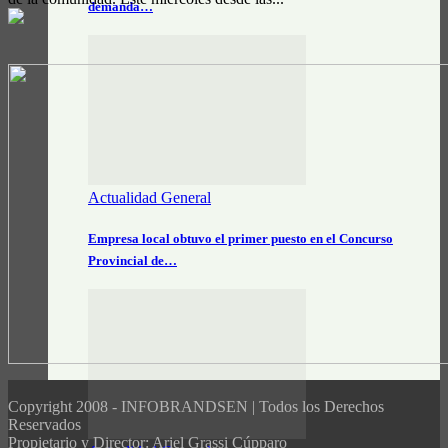
demanda…
Actualidad General
Empresa local obtuvo el primer puesto en el Concurso
Provincial de…
Copyright 2008 - INFOBRANDSEN | Todos los Derechos
Reservados
Propietario y Director: Ariel Grassi Cúpparo