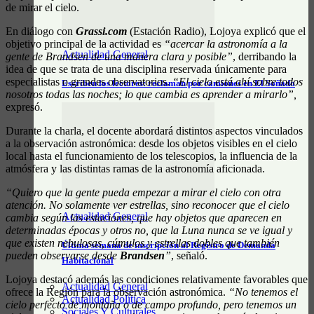
de mirar el cielo.
En diálogo con
Grassi.com
(Estación Radio), Lojoya explicó que el
objetivo principal de la actividad es
“acercar la astronomía a la
Actualidad General
gente de Brandsen de una manera clara y posible”
, derribando la
idea de que se trata de una disciplina reservada únicamente para
especialistas o grandes observatorios.
“El cielo está ahí sobre todos
Escriben los lectores: reclaman por camiones en El Soñado
nosotros todas las noches; lo que cambia es aprender a mirarlo”,
expresó.
Durante la charla, el docente abordará distintos aspectos vinculados
a la observación astronómica: desde los objetos visibles en el cielo
local hasta el funcionamiento de los telescopios, la influencia de la
atmósfera y las distintas ramas de la astronomía aficionada.
“Quiero que la gente pueda empezar a mirar el cielo con otra
atención. No solamente ver estrellas, sino reconocer que el cielo
Actualidad General
cambia según las estaciones, que hay objetos que aparecen en
determinadas épocas y otros no, que la Luna nunca se ve igual y
que existen nebulosas, cúmulos y estrellas dobles que también
Última semana de inscripción al Registro de Demanda
pueden observarse desde
Brandsen
”
, señaló.
Habitacional
Lojoya destacó además las condiciones relativamente favorables que
Actualidad General
ofrece la Región para la observación astronómica.
“No tenemos el
Actualidad Política
cielo perfecto de montaña o de campo profundo, pero tenemos un
Sociales Y Culturales