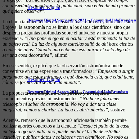
con ansiedad o guiado por la publicidad, sino entendiendo primero
Resumen Digital
qué quiere observar”.
Resumen Digital Septiembre 2021 – Comunidad InfoBrandsen
La charla también tendrá un costado más reflexivo y humano. Para
Lojoya, la astronomía no se limita a los datos científicos, sino que
despierta preguntas profundas sobre el universo y nuestra propia
existencia.
“Uno pone el ojo en el ocular y está recibiendo la luz de
un objeto real. La luz de algunas estrellas salió de ahí hace cientos
o miles de años. Cuando uno entiende eso, mirar el cielo deja de
ser una cosa decorativa”
, afirmó.
En ese sentido, explicó que la observación astronómica puede
convertirse en una experiencia transformadora:
“Empiezan a surgir
preguntas: qué estoy mirando, a qué distancia está, qué edad tiene,
Resumen Digital
cómo se formó. Ahí se abre un mundo”.
Resumen Digital Agosto 2021 – Comunidad InfoBrandsen
La propuesta está dirigida a todo público y no requiere
conocimientos previos ni instrumentos
. “No hace falta tener
telescopio ni saber de astronomía. No voy a dar una clase
magistral; vamos a charlar. La idea es abrir puertas”,
sostuvo.
Además, remarcó que la astronomía aficionada también permite
realizar aportes concretos a la ciencia:
“Desde el patio de tu casa,
incluso a ojo desnudo, uno puede medir el brillo de estrellas
variables, publicar datos y colaborar con científicos. No todo es