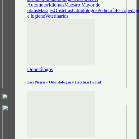
Automotor
Idiomas
Maestro Mayor de
obras
Masajes
Obstetras
Odontólogos
Pedicuría
Psicopedag
e higiene
Veterinarios
Odontólogos
Luz Neira – Odontología y Estética Facial