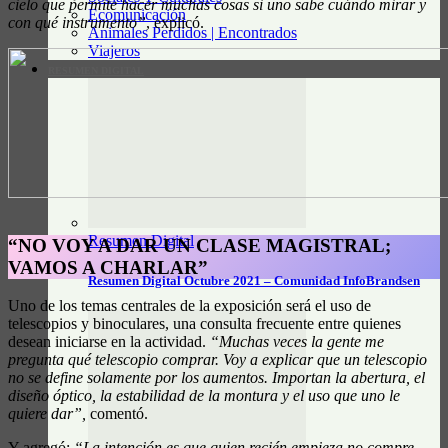
cielo que permite hacer muchas cosas si uno sabe cuándo mirar y
Ecomunicación
con qué instrumento”
, explicó.
Animales Perdidos | Encontrados
Viajeros
RESUMEN DIGITAL
Resumen Digital
“NO VOY A DAR UN CLASE MAGISTRAL;
VAMOS A CHARLAR”
Resumen Digital Octubre 2021 – Comunidad InfoBrandsen
Uno de los temas centrales de la exposición será el uso de
telescopios y binoculares, una consulta frecuente entre quienes
desean iniciarse en la actividad.
“Muchas veces la gente me
pregunta qué telescopio comprar. Voy a explicar que un telescopio
no se define solamente por los aumentos. Importan la abertura, el
diseño óptico, la estabilidad de la montura y el uso que uno le
quiere dar”,
comentó.
Y agregó:
“La intención es que quien recién empieza no compre