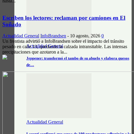
hasta...
Escriben los lectores: reclaman por camiones en El
Soñado
Actualidad General
InfoBrandsen
-
10 agosto, 2026
0
Un frentista advirtió a InfoBrandsen sobre el impacto del tránsito
Actualidad General
pesado en calle 13, quedando la calzada intransitable. Las intensas
precipitaciones que azotaron a la...
Jeppener: transformó el tambo de su abuelo y elabora quesos
de…
Actualidad General
Lorenti confirmó que cerca de 100 productores adherirán a la