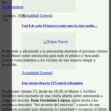
Por
InfoBrandsen
-
Actualidad General
12 mayo, 2026
720
Casi 8 de cada 10 hogares están entre la clase media…
El docente y aficionado a la astronomía disertará el próximo viernes
en el Museo sobre astronomía para todo el público y buscando
acercar conocimientos a los vecinos de una manera simple y
accesible.
Actualidad General
Este viernes llega la VTV móvil a Brandsen
El próximo viernes 15, desde las 18.30, el Museo y Archivo
Histórico será escenario de una charla abierta sobre astronomía a
cargo del docente
Juan Gerónimo Lojoya
, quien invita a los
vecinos a descubrir
“los secretos del universo”
a través de una
propuesta pensada para despertar la curiosidad y recuperar el hábito