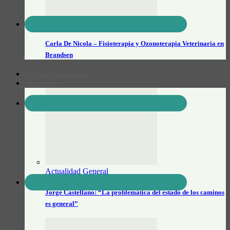
Veterinarios
Carla De Nicola – Fisioterapia y Ozonoterapia Veterinaria en
Brandsen
CONTACTO/PUBLICIDAD
INFO CAMPO
Actualidad General
Jorge Castellano: “La problemática del estado de los caminos
es general”