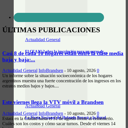
ÚLTIMAS PUBLICACIONES
Actualidad General
El CEA N° 2 abre la inscripción para un curso de…
Casi 8 de cada 10 hogares están entre la clase media
baja y baja:...
Actualidad General
InfoBrandsen
-
10 agosto, 2026
0
Un informe sobre la situación socioeconómica de los hogares
argentinos muestra una fuerte concentración de los ingresos en los
estratos medios bajos y bajos....
Este viernes llega la VTV móvil a Brandsen
Actualidad General
Actualidad General
InfoBrandsen
-
10 agosto, 2026
0
La Fiesta Nacional del Holando llegará a la Rural
Estará en la Ciudad hasta el 31 de agosto frente al cementerio.
Cuáles son los costos y cómo sacar turnos. Desde el viernes 14