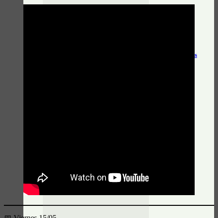
Actualidad General
Horarios y tarifas del tren Alejandro Korn – Chascomús
Actualidad General
Horarios e información actualizada de Unión Platense
📅 Viernes 15/05