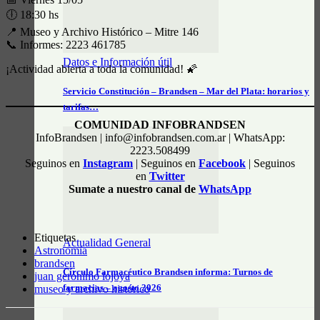
🕕 18:30 hs
📍 Museo y Archivo Histórico – Mitre 146
📞 Informes: 2223 461785
Datos e Información útil
¡Actividad abierta a toda la comunidad! 🌠
Servicio Constitución – Brandsen – Mar del Plata: horarios y
tarifas…
COMUNIDAD INFOBRANDSEN
InfoBrandsen | info@infobrandsen.com.ar | WhatsApp:
2223.508499
Seguinos en
Instagram
| Seguinos en
Facebook
| Seguinos
en
Twitter
Sumate a nuestro canal de
WhatsApp
Etiquetas
Actualidad General
Astronomía
brandsen
Círculo Farmacéutico Brandsen informa: Turnos de
juan gerónimo lojoya
farmacias – agosto 2026
museo y archivo histórico