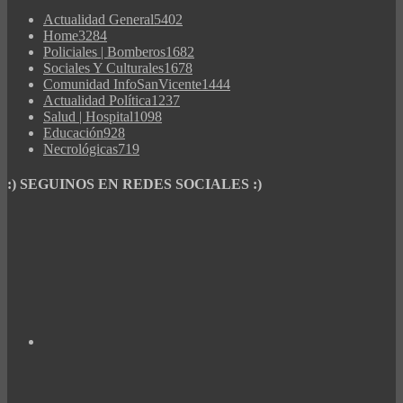
Actualidad General
5402
Home
3284
Policiales | Bomberos
1682
Sociales Y Culturales
1678
Comunidad InfoSanVicente
1444
Actualidad Política
1237
Salud | Hospital
1098
Educación
928
Necrológicas
719
:) SEGUINOS EN REDES SOCIALES :)