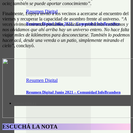
ocio; también se puede aportar conocimiento”
.
Resumen Digital
Finalmente, Lojoya invitó a los vecinos a acercarse al encuentro del
viernes y recuperar la capacidad de asombro frente al universo.
“A
Resumen Digital Julio 2021 – Comunidad InfoBrandsen
veces vivimos mirando pantallas, noticias y problemas cotidianos y
nos olvidamos que ahí arriba hay un universo entero. No hace falta
viajar miles de kilómetros para desconectarse. También lo podemos
hacer acá, desde una vereda o un patio, simplemente mirando el
cielo”
, concluyó.
Resumen Digital
Resumen Digital Junio 2021 – Comunidad InfoBrandsen
DATOS ÚTILES
ESCUCHÁ LA NOTA