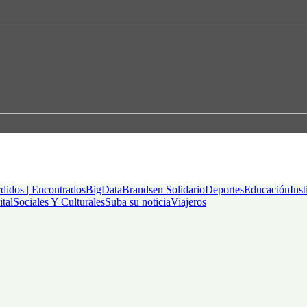
didos | Encontrados
BigData
Brandsen Solidario
Deportes
Educación
Inst
ital
Sociales Y Culturales
Suba su noticia
Viajeros