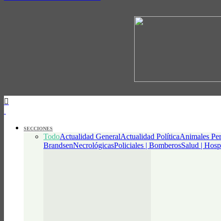
SECCIONES
Todo
Actualidad General
Actualidad Política
Animales Per
Brandsen
Necrológicas
Policiales | Bomberos
Salud | Hosp