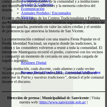
Actualidad Política
como también a representantes de la comunidad y a instituciones
Sociales Y Culturales
que mantienen vivas las tradiciones y la memoria colectiva del
Ecomunicación
distrito.
Animales Perdidos | Encontrados
Viajeros
El cierre estuvo a cargo de los Centros Tradicionalistas y Fortines,
que desfilaron a caballo portando banderas argentinas y símbolos de
RESUMEN DIGITAL
la cultura gaucha, poniendo en valor las raíces criollas y el sentido
de pertenencia que atraviesa la historia de San Vicente.
La conmemoración continuó con una masiva Fiesta Popular en el
Predio Identidad Nacional, un espacio donde las tradiciones, la
cultura y las costumbres volvieron a reunir a toda la comunidad. El
intendente Mantegazza recorrió el predio, conversó con los vecinos
y compartió un momento de cercanía en una jornada cargada de
orgullo argentino.
Resumen Digital
“Cada institución, cada docente, cada alumno y cada vecino
Resumen Digital Octubre 2021 – Comunidad InfoBrandsen
hicieron posible una jornada inolvidable, celebrando unidos el
amor por la Patria y nuestras tradiciones”
, destacó el jefe comunal
durante el discurso.
Dirección de prensa
|
Municipalidad d
e
Sanvicente
| Visita
nuestra web:
https://www.sanvicente.gob.ar/
|