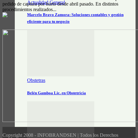
Actualidad General
pedido de captura por hurto desde abril pasado. En distintos
procedimientos realizados...
Marcelo Bravo Zamora: Soluciones contables y gestión
eficiente para tu negocio
Obstetras
Belén Gamboa Lic. en Obstetricia
Copyright 2008 - INFOBRANDSEN | Todos los Derechos