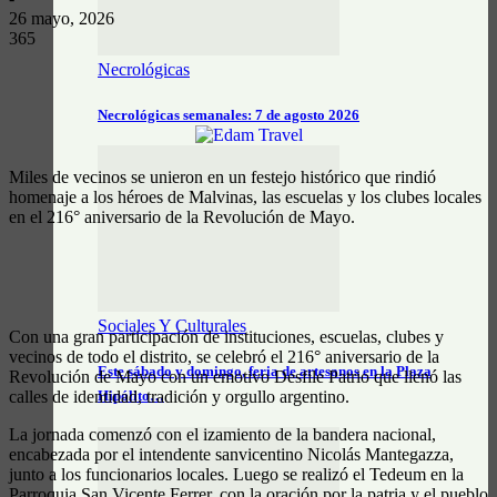
26 mayo, 2026
365
Necrológicas
Necrológicas semanales: 7 de agosto 2026
Miles de vecinos se unieron en un festejo histórico que rindió
homenaje a los héroes de Malvinas, las escuelas y los clubes locales
en el 216° aniversario de la Revolución de Mayo.
Sociales Y Culturales
Con una gran participación de instituciones, escuelas, clubes y
vecinos de todo el distrito, se celebró el 216° aniversario de la
Este sábado y domingo, feria de artesanos en la Plaza
Revolución de Mayo con un emotivo Desfile Patrio que llenó las
calles de identidad, tradición y orgullo argentino.
Hipólito…
La jornada comenzó con el izamiento de la bandera nacional,
encabezada por el intendente sanvicentino Nicolás Mantegazza,
junto a los funcionarios locales. Luego se realizó el Tedeum en la
Parroquia San Vicente Ferrer, con la oración por la patria y el pueblo