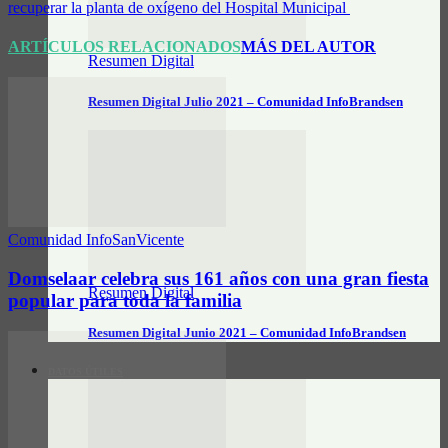
recuperar la planta de oxígeno del Hospital Municipal
ARTÍCULOS RELACIONADOS
MÁS DEL AUTOR
Resumen Digital
Resumen Digital Julio 2021 – Comunidad InfoBrandsen
Comunidad InfoSanVicente
Domselaar celebra sus 161 años con una gran fiesta
Resumen Digital
popular para toda la familia
Resumen Digital Junio 2021 – Comunidad InfoBrandsen
DATOS ÚTILES