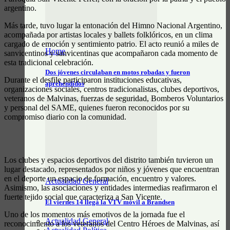
argentino.
Más tarde, tuvo lugar la entonación del Himno Nacional Argentino,
acompañada por artistas locales y ballets folklóricos, en un clima
cargado de emoción y sentimiento patrio. El acto reunió a miles de
Home
sanvicentinos y sanvicentinas que acompañaron cada momento de
esta tradicional celebración.
Dos jóvenes circulaban en motos robadas y fueron
Durante el desfile participaron instituciones educativas,
aprehendidos
organizaciones sociales, centros tradicionalistas, clubes deportivos,
veteranos de Malvinas, fuerzas de seguridad, Bomberos Voluntarios
y personal del SAME, quienes fueron reconocidos por su
compromiso diario con la comunidad.
Los clubes y espacios deportivos del distrito también tuvieron un
lugar destacado, representados por niños y jóvenes que encuentran
en el deporte un espacio de formación, encuentro y valores.
Actualidad General
Asimismo, las asociaciones y entidades intermedias reafirmaron el
fuerte tejido social que caracteriza a San Vicente.
El viernes 14 llegá la VTV móvil a Brandsen
Uno de los momentos más emotivos de la jornada fue el
Actualidad General
reconocimiento a los veteranos del Centro Héroes de Malvinas, así