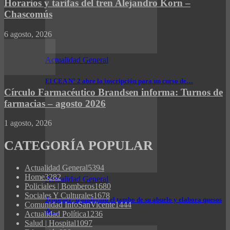
Horarios y tarifas del tren Alejandro Korn –
Chascomús
6 agosto, 2026
Actualidad General
El CEA N° 2 abre la inscripción para un curso de…
Círculo Farmacéutico Brandsen informa: Turnos de
farmacias – agosto 2026
1 agosto, 2026
CATEGORÍA POPULAR
Actualidad General
5394
Home
3282
Actualidad General
Policiales | Bomberos
1680
Sociales Y Culturales
1678
Jeppener: transformó el tambo de su abuelo y elabora quesos
Comunidad InfoSanVicente
1444
de…
Actualidad Política
1236
Salud | Hospital
1097