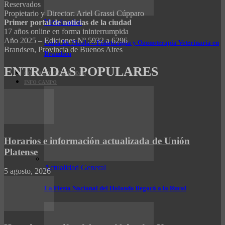
Reservados
Propietario y Director: Ariel Grassi Cúpparo
Veterinarios
Primer portal de noticias de la ciudad
17 años online en forma ininterrumpida
Año 2025 – Ediciones Nº 5932 a 6296
Carla De Nicola – Fisioterapia y Ozonoterapia Veterinaria en
Brandsen, Provincia de Buenos Aires
Brandsen
ENTRADAS POPULARES
CONTACTO/PUBLICIDAD
INFO CAMPO
Horarios e información actualizada de Unión
Platense
Actualidad General
5 agosto, 2026
La Fiesta Nacional del Holando llegará a la Rural