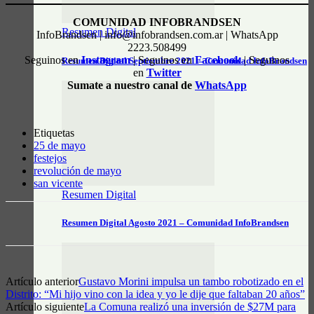
COMUNIDAD INFOBRANDSEN
Resumen Digital
InfoBrandsen | info@infobrandsen.com.ar | WhatsApp
2223.508499
Seguinos en
Instagram
| Seguinos en
Facebook
| Seguinos
Resumen Digital Septiembre 2021 – Comunidad InfoBrandsen
en
Twitter
Sumate a nuestro canal de
WhatsApp
Etiquetas
25 de mayo
festejos
revolución de mayo
san vicente
Resumen Digital
Resumen Digital Agosto 2021 – Comunidad InfoBrandsen
Artículo anterior
Gustavo Morini impulsa un tambo robotizado en el
Distrito: “Mi hijo vino con la idea y yo le dije que faltaban 20 años”
Artículo siguiente
La Comuna realizó una inversión de $27M para