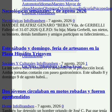
Automotor
Idiomas
Maestro Mayor de
obras
Masajes
Obstetras
Odontólogos
Pedicuría
Psicopedag
Necrológicas semanales: 7 de agosto 2026
e higiene
Veterinarios
Necrológicas
InfoBrandsen
-
7 agosto, 2026
0
HAYDEÉ BEATRIZ GENARO “BEBA” Vda. de GERBELLI
Falleció el 31-07-2026 Q.E.P.D: Su hija; Marta Gerbelli, sus nietos,
su bisnieto, demás familiares y amigos participan su fallecimiento,...
Este sábado y domingo, feria de artesanos en la
Plaza Hipólito Yrigoyen
Odontólogos
Sociales Y Culturales
InfoBrandsen
-
7 agosto, 2026
1
Luz Neira – Odontología y Estética Facial
La iniciativa busca fortalecer el desarrollo de la producción local.
Ambas jornadas contarán con paseo gastronómico. Este sábado 8 y
domingo 9 de agosto habrá...
Dos jóvenes circulaban en motos robadas y fueron
aprehendidos
Home
InfoBrandsen
-
7 agosto, 2026
0
También fue detenido un hombre oriundo de José C. Paz que tenía