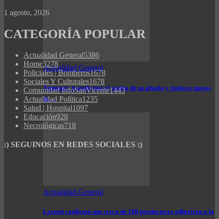
1 agosto, 2026
CATEGORÍA POPULAR
Actualidad General
5386
Home
3278
Actualidad General
Policiales | Bomberos
1678
Sociales Y Culturales
1678
Jeppener: transformó el tambo de su abuelo y elabora quesos
Comunidad InfoSanVicente
1443
Actualidad Política
1235
de…
Salud | Hospital
1097
Educación
928
Necrológicas
718
:) SEGUINOS EN REDES SOCIALES :)
Actualidad General
Lorenti confirmó que cerca de 100 productores adherirán a la