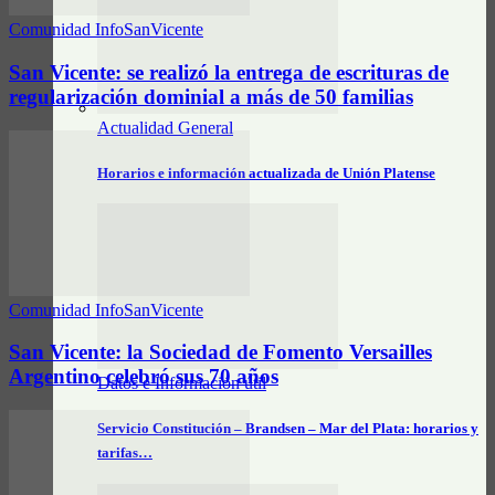
Comunidad InfoSanVicente
San Vicente: se realizó la entrega de escrituras de
regularización dominial a más de 50 familias
Actualidad General
Horarios e información actualizada de Unión Platense
Comunidad InfoSanVicente
San Vicente: la Sociedad de Fomento Versailles
Argentino celebró sus 70 años
Datos e Información útil
Servicio Constitución – Brandsen – Mar del Plata: horarios y
tarifas…