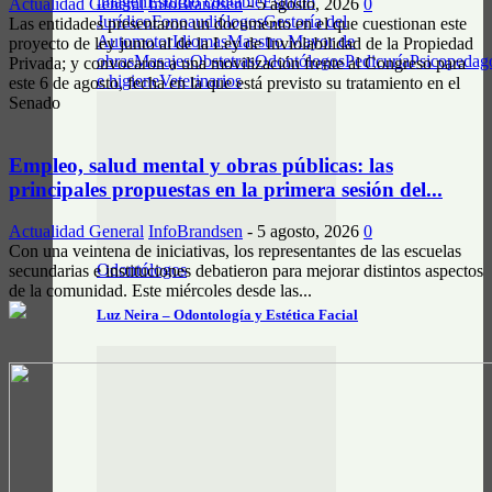
imagen
Estudio contable
Estudio
Actualidad General
InfoBrandsen
-
5 agosto, 2026
0
Jurídico
Fonoaudiólogos
Gestoría del
Las entidades presentaron un documento en el que cuestionan este
Automotor
Idiomas
Maestro Mayor de
proyecto de ley junto al de la Ley de Inviolabilidad de la Propiedad
obras
Masajes
Obstetras
Odontólogos
Pedicuría
Psicopedag
Privada; y convocaron a una movilización frente al Congreso para
e higiene
Veterinarios
este 6 de agosto, fecha en la que está previsto su tratamiento en el
Senado
Empleo, salud mental y obras públicas: las
principales propuestas en la primera sesión del...
Actualidad General
InfoBrandsen
-
5 agosto, 2026
0
Con una veintena de iniciativas, los representantes de las escuelas
Odontólogos
secundarias e instituciones debatieron para mejorar distintos aspectos
de la comunidad. Este miércoles desde las...
Luz Neira – Odontología y Estética Facial