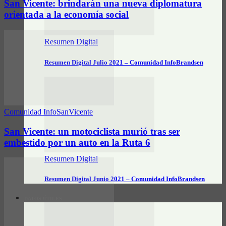
San Vicente: brindarán una nueva diplomatura
orientada a la economía social
Resumen Digital
Resumen Digital Julio 2021 – Comunidad InfoBrandsen
Comunidad InfoSanVicente
San Vicente: un motociclista murió tras ser
embestido por un auto en la Ruta 6
Resumen Digital
Resumen Digital Junio 2021 – Comunidad InfoBrandsen
DATOS ÚTILES