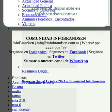
Actualidad General
Actualidad Política
Contenido disponible en
Sociales Y Culturales
infobrandsen.com.ar
Ecomunicación
Animales Perdidos | Encontrados
Viajeros
RESUMEN DIGITAL
COMUNIDAD INFOBRANDSEN
InfoBrandsen | info@infobrandsen.com.ar | WhatsApp:
2223.508499
Seguinos en
Instagram
| Seguinos en
Facebook
| Seguinos
en
Twitter
Sumate a nuestro canal de
WhatsApp
Resumen Digital
Etiquetas
Resumen Digital Octubre 2021 – Comunidad InfoBrandsen
Avenida Almirante Brown
Basura
multa
ramas
ruta 210
ruta 6
san vicente