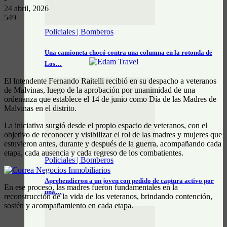
24 abril, 2026
549
Policiales | Bomberos
Una camioneta chocó contra una columna en la rotonda de
Los…
El Intendente Fernando Raitelli recibió en su despacho a veteranos
de Malvinas, luego de la aprobación por unanimidad de una
ordenanza que establece el 14 de junio como Día de las Madres de
Malvinas en el distrito.
La iniciativa surgió desde el propio espacio de veteranos, con el
objetivo de reconocer y visibilizar el rol de las madres y mujeres que
estuvieron antes, durante y después de la guerra, acompañando cada
etapa, cada ausencia y cada regreso de los combatientes.
Policiales | Bomberos
Aprehendieron a un joven con pedido de captura activo por
En ese proceso, las madres fueron fundamentales en la
una…
reconstrucción de la vida de los veteranos, brindando contención,
sostén y acompañamiento en cada etapa.