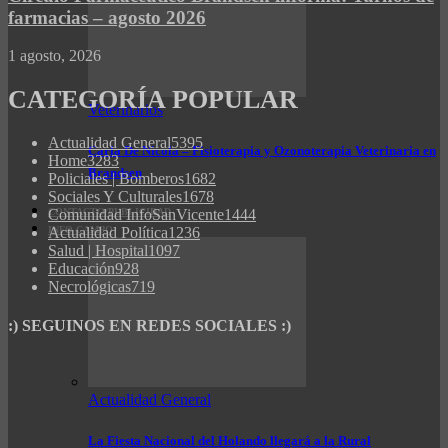
farmacias – agosto 2026
1 agosto, 2026
CATEGORÍA POPULAR
Veterinarios
Actualidad General
5395
Carla De Nicola – Fisioterapia y Ozonoterapia Veterinaria en
Home
3283
Brandsen
Policiales | Bomberos
1682
Sociales Y Culturales
1678
Comunidad InfoSanVicente
1444
CONTACTO/PUBLICIDAD
Actualidad Política
1236
INFO CAMPO
Salud | Hospital
1097
Educación
928
Necrológicas
719
:) SEGUINOS EN REDES SOCIALES :)
Actualidad General
La Fiesta Nacional del Holando llegará a la Rural