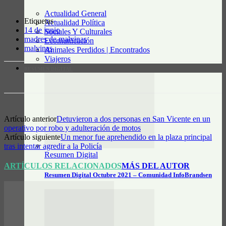
Actualidad General
Etiquetas
Actualidad Política
14 de junio
Sociales Y Culturales
madres de malvinas
Ecomunicación
malvinas
Animales Perdidos | Encontrados
Viajeros
RESUMEN DIGITAL
Artículo anterior
Detuvieron a dos personas en San Vicente en un
operativo por robo y adulteración de motos
Artículo siguiente
Un menor fue aprehendido en la plaza principal
tras intentar agredir a la Policía
Resumen Digital
ARTÍCULOS RELACIONADOS
MÁS DEL AUTOR
Resumen Digital Octubre 2021 – Comunidad InfoBrandsen