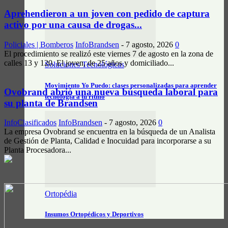
Aprehendieron a un joven con pedido de captura
activo por una causa de drogas...
Policiales | Bomberos
InfoBrandsen
-
7 agosto, 2026
0
El procedimiento se realizó este viernes 7 de agosto en la zona de
calles 13 y 120. El joven, de 25 años y domiciliado...
Soluciones Tecnológicas
Movimiento Yo Puedo: clases personalizadas para aprender
Ovobrand abrió una nueva búsqueda laboral para
tecnología a tu ritmo
su planta de Brandsen
InfoClasificados
InfoBrandsen
-
7 agosto, 2026
0
La empresa Ovobrand se encuentra en la búsqueda de un Analista
de Gestión de Planta, Calidad e Inocuidad para incorporarse a su
Planta Procesadora...
Ortopédia
Insumos Ortopédicos y Deportivos