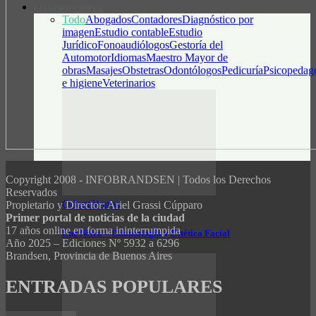
GUÍA PROFESIONAL
Todo
Abogados
Contadores
Diagnóstico por
imagen
Estudio contable
Estudio
Jurídico
Fonoaudiólogos
Gestoría del
Automotor
Idiomas
Maestro Mayor de
obras
Masajes
Obstetras
Odontólogos
Pedicuría
Psicopedag
e higiene
Veterinarios
Copyright 2008 - INFOBRANDSEN | Todos los Derechos
Reservados
Odontólogos
Propietario y Director: Ariel Grassi Cúpparo
Primer portal de noticias de la ciudad
17 años online en forma ininterrumpida
Luz Neira – Odontología y Estética Facial
Año 2025 – Ediciones Nº 5932 a 6296
Brandsen, Provincia de Buenos Aires
ENTRADAS POPULARES