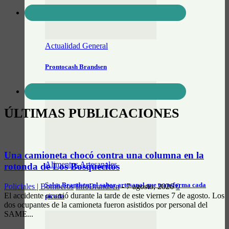
Actualidad General
Prontocash Brandsen
ÚLTIMAS PUBLICACIONES
Una camioneta chocó contra una columna en la
Alimentos Artesanales
rotonda de Los Bosquecitos
Salsa Brandsen: el sabor artesanal que transforma cada
Policiales | Bomberos
InfoBrandsen
-
7 agosto, 2026
0
El accidente ocurrió durante la tarde de este viernes 7 de agosto. Los
picada
dos ocupantes de la camioneta fueron asistidos por personal del
SAME...