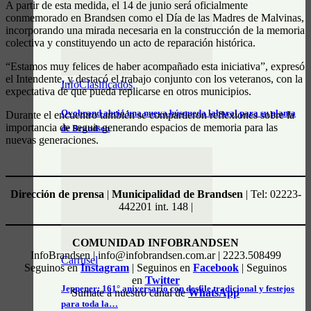
A partir de esta medida, el 14 de junio será oficialmente
conmemorado en Brandsen como el Día de las Madres de Malvinas,
incorporando una mirada necesaria en la construcción de la memoria
colectiva y constituyendo un acto de reparación histórica.
“Estamos muy felices de haber acompañado esta iniciativa”, expresó
el Intendente, y destacó el trabajo conjunto con los veteranos, con la
InfoClasificados
expectativa de que pueda replicarse en otros municipios.
Ovobrand abrió una nueva búsqueda laboral para su planta
Durante el encuentro también se compartieron reflexiones sobre la
importancia de seguir generando espacios de memoria para las
de Brandsen
nuevas generaciones.
Dirección de prensa
|
Municipalidad de Brandsen
| Tel: 02223-
442201 int. 148 |
COMUNIDAD INFOBRANDSEN
InfoBrandsen | info@infobrandsen.com.ar | 2223.508499
Carrusel
Seguinos en
Instagram
| Seguinos en
Facebook
| Seguinos
en
Twitter
Jeppener: 161° aniversario con desfile tradicional y festejos
Sumate a nuestro canal de
WhatsApp
para toda la…