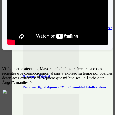
Resumen Digital
Resumen Digital Septiembre 2021 – Comunidad InfoBrandsen
Visiblemente afectado, Mayor también hizo referencia a casos
recientes que conmocionaron al país y expresó su temor por posibles
Resumen Digital
desenlaces extremos: “No quiero que mi hijo sea un Lucio o un
Ángel”, manifestó.
Resumen Digital Agosto 2021 – Comunidad InfoBrandsen