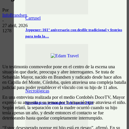
Por
InfoBrandsen
Carrusel
-
27 abril, 2026
Jeppener: 161° aniversario con desfile tradicional y festejos
1278
para toda la…
Un testimonio conmovedor pone en el centro de la escena una
situación que duele, preocupa y abre interrogantes. Se trata de
Sebastián Mayor, nacido en Brandsen y radicado desde hace años
en Capilla del Monte, Córdoba, quien atraviesa una compleja batalla
judicial para poder restablecer el vínculo con su hijo de 11 años.
Necrológicas
En una entrevista realizada por el medio Cordobés DoceTV, Mayor
expresó su angustia y su temor por la situación que atraviesa el niño.
Necrológicas semanales: 7 de agosto 2026
Según relató, la separación con la madre ocurrió cuando su hijo
tenía apenas un año, y desde entonces el contacto se fue
deteriorando hasta quedar completamente interrumpido.
“Estoy desesperado porque mi hijo está en riesgo”, afirmó. En su