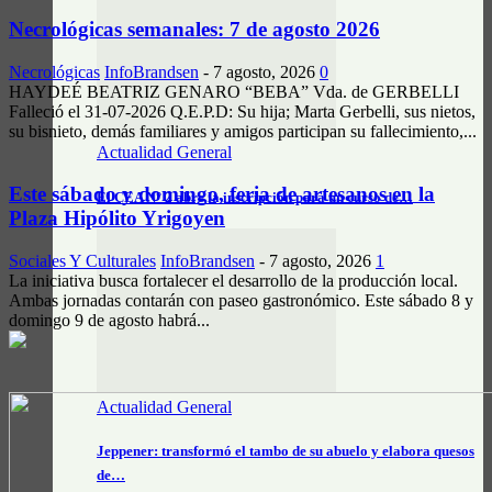
Necrológicas semanales: 7 de agosto 2026
Necrológicas
InfoBrandsen
-
7 agosto, 2026
0
HAYDEÉ BEATRIZ GENARO “BEBA” Vda. de GERBELLI
Falleció el 31-07-2026 Q.E.P.D: Su hija; Marta Gerbelli, sus nietos,
su bisnieto, demás familiares y amigos participan su fallecimiento,...
Actualidad General
Este sábado y domingo, feria de artesanos en la
El CEA N° 2 abre la inscripción para un curso de…
Plaza Hipólito Yrigoyen
Sociales Y Culturales
InfoBrandsen
-
7 agosto, 2026
1
La iniciativa busca fortalecer el desarrollo de la producción local.
Ambas jornadas contarán con paseo gastronómico. Este sábado 8 y
domingo 9 de agosto habrá...
Actualidad General
Jeppener: transformó el tambo de su abuelo y elabora quesos
de…