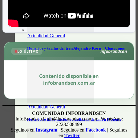
Actualidad General
Horarios y tarifas del tren Alejandro Korn – Chascomús
infobrandsen
LO ÚLTIMO
Contenido disponible en
infobrandsen.com.ar
Actualidad General
COMUNIDAD INFOBRANDSEN
InfoBrandsen | info@infobrandsen.com.ar | WhatsApp:
Horarios e información actualizada de Unión Platense
2223.508499
Seguinos en
Instagram
| Seguinos en
Facebook
| Seguinos
en
Twitter