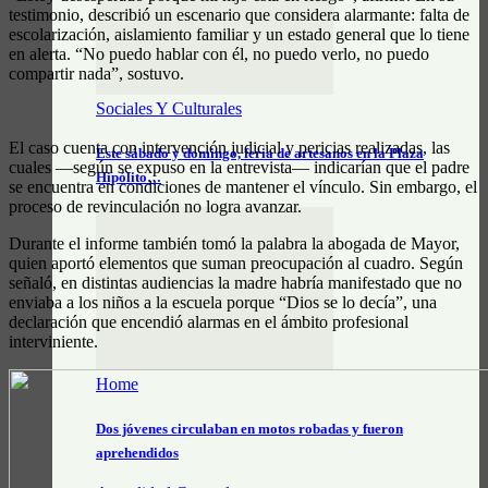
testimonio, describió un escenario que considera alarmante: falta de
escolarización, aislamiento familiar y un estado general que lo tiene
en alerta. “No puedo hablar con él, no puedo verlo, no puedo
compartir nada”, sostuvo.
Sociales Y Culturales
El caso cuenta con intervención judicial y pericias realizadas, las
Este sábado y domingo, feria de artesanos en la Plaza
cuales —según se expuso en la entrevista— indicarían que el padre
Hipólito…
se encuentra en condiciones de mantener el vínculo. Sin embargo, el
proceso de revinculación no logra avanzar.
Durante el informe también tomó la palabra la abogada de Mayor,
quien aportó elementos que suman preocupación al cuadro. Según
señaló, en distintas audiencias la madre habría manifestado que no
enviaba a los niños a la escuela porque “Dios se lo decía”, una
declaración que encendió alarmas en el ámbito profesional
interviniente.
Home
Dos jóvenes circulaban en motos robadas y fueron
aprehendidos