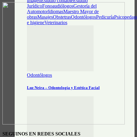
imagen
Estudio contable
Estudio
Jurídico
Fonoaudiólogos
Gestoría del
Automotor
Idiomas
Maestro Mayor de
obras
Masajes
Obstetras
Odontólogos
Pedicuría
Psicopedag
e higiene
Veterinarios
Odontólogos
Luz Neira – Odontología y Estética Facial
SEGUINOS EN REDES SOCIALES