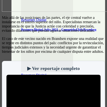
Más allá de las posiciones de las partes, el eje central vuelve a
Resumen Digital
instalarse en el interés superior del niño. Especialistas remarcan la
importancia de que la Justicia actúe con celeridad y precisión,
Resumen Digital Julio 2021 – Comunidad InfoBrandsen
evitando dilaciones que puedan agravar situaciones delicadas.
El caso de este vecino nacido en Brandsen expone una realidad que
se repite en distintos puntos del país: conflictos por la revinculación,
tiempos judiciales extensos y la necesidad urgente de garantizar el
bienestar de los niños por encima de cualquier disputa entre adultos.
▶ Ver reportaje completo
Resumen Digital
Resumen Digital Junio 2021 – Comunidad InfoBrandsen
DATOS ÚTILES