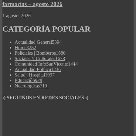
farmacias – agosto 2026
1 agosto, 2026
CATEGORÍA POPULAR
Actualidad General
5394
Home
3282
Policiales | Bomberos
1680
Sociales Y Culturales
1678
Comunidad InfoSanVicente
1444
Actualidad Política
1236
Salud | Hospital
1097
Educación
928
Necrológicas
719
:) SEGUINOS EN REDES SOCIALES :)