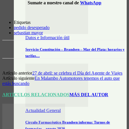
Sumate a nuestro canal de
WhatsApp
Etiquetas
pedido desesperado
sebastian mayor
Datos e Información útil
Servicio Constitución – Brandsen – Mar del Plata: horarios y
tarifas…
Artículo anterior
27 de abril: se celebra el Día del Agente de Viajes
Artículo siguiente
En Malambo Automotores tenemos el auto que
estás buscando
ARTÍCULOS RELACIONADOS
MÁS DEL AUTOR
Actualidad General
Círculo Farmacéutico Brandsen informa: Turnos de
farmacias – agosto 2026