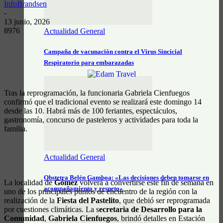
InfoBrandsen
-
13 junio, 2026
8976
Actualidad General
Campaña de vacunación contra el Virus Sincicial
Respiratorio para embarazadas
Tras la reprogramación, la funcionaria Gabriela Cienfuegos
confirmó que el tradicional evento se realizará este domingo 14
desde las 10. Habrá más de 100 feriantes, espectáculos,
gastronomía, concurso de pasteleros y actividades para toda la
familia.
Actualidad General
Obstetra Belén Gamboa: «Las decisiones deben tomarse en
La localidad de
Gómez
volverá a convertirse este fin de semana en
acompañamiento y respeto»
uno de los principales puntos de encuentro de la región con la
realización de la
Fiesta del Pastelito
, que debió ser reprogramada
por cuestiones climáticas. La s
ecretaria de Desarrollo para la
Comunidad
,
Gabriela Cienfuegos
, brindó detalles en Estación