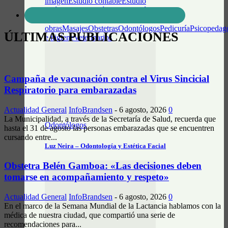
imagen
Estudio contable
Estudio
Jurídico
Fonoaudiólogos
Gestoría del
Automotor
Idiomas
Maestro Mayor de
obras
Masajes
Obstetras
Odontólogos
Pedicuría
Psicopedag
ÚLTIMAS PUBLICACIONES
e higiene
Veterinarios
Campaña de vacunación contra el Virus Sincicial
Respiratorio para embarazadas
Actualidad General
InfoBrandsen
-
6 agosto, 2026
0
La Municipalidad, a través de la Secretaría de Salud, recuerda que
Odontólogos
hasta el 31 de agosto las personas embarazadas que se encuentren
cursando entre...
Luz Neira – Odontología y Estética Facial
Obstetra Belén Gamboa: «Las decisiones deben
tomarse en acompañamiento y respeto»
Actualidad General
InfoBrandsen
-
6 agosto, 2026
0
En el marco de la Semana Mundial de la Lactancia hablamos con la
médica de nuestra ciudad, que compartió una serie de
recomendaciones para...