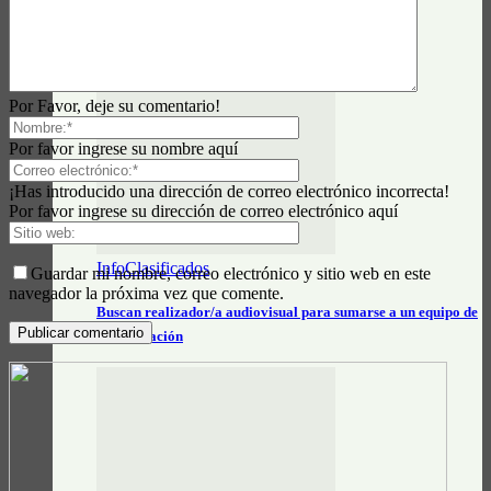
Auxiliares escolares 2027: cómo inscribirse y qué
documentación presentar
Por Favor, deje su comentario!
Por favor ingrese su nombre aquí
¡Has introducido una dirección de correo electrónico incorrecta!
Por favor ingrese su dirección de correo electrónico aquí
InfoClasificados
Guardar mi nombre, correo electrónico y sitio web en este
navegador la próxima vez que comente.
Buscan realizador/a audiovisual para sumarse a un equipo de
comunicación