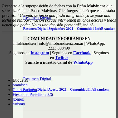
Respecto a la superposición de fechas con la
Peña Malvinera
que
se realizará en el Paseo Malvinas, Cienfuegos aclaró que esto estaba
previsto:
“Cuando se inicia una fiesta tan grande ya se pone una
Resumen Digital
fecha de reprogramación porque intervienen muchos actores y todos
tienen que poder. No es una decisión personal”
, indicó.
Resumen Digital Septiembre 2021 – Comunidad InfoBrandsen
COMUNIDAD INFOBRANDSEN
InfoBrandsen | info@infobrandsen.com.ar | WhatsApp:
2223.508499
Seguinos en
Instagram
| Seguinos en
Facebook
| Seguinos
en
Twitter
Sumate a nuestro canal de
WhatsApp
Resumen Digital
Etiquetas
brandsen
Cuarta edición
Resumen Digital Agosto 2021 – Comunidad InfoBrandsen
Fiesta del Pastelito 2026
gómez
turismo