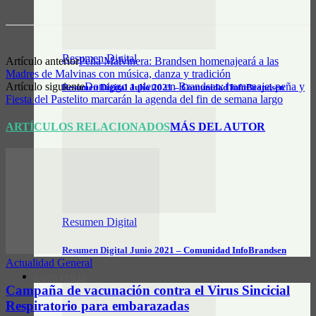
Resumen Digital
Artículo anterior
Peña Malvinera: Brandsen homenajeará a las
Madres de Malvinas con música, danza y tradición
Artículo siguiente
Domingo a pleno en Brandsen: homenaje, peña y
Resumen Digital Julio 2021 – Comunidad InfoBrandsen
Fiesta del Pastelito marcarán la agenda del fin de semana largo
ARTÍCULOS RELACIONADOS
MÁS DEL AUTOR
Resumen Digital
Resumen Digital Junio 2021 – Comunidad InfoBrandsen
Actualidad General
DATOS ÚTILES
Campaña de vacunación contra el Virus Sincicial
Respiratorio para embarazadas