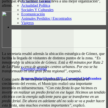
Actualidad General
participar. Pero también eso nos lleva a una mejor organización”,
Actualidad Política
afirmó.
Sociales Y Culturales
Ecomunicación
Animales Perdidos | Encontrados
Viajeros
RESUMEN DIGITAL
La secretaria resaltó además la ubicación estratégica de Gómez, que
facilita la llegada de visitantes de distintos puntos de la zona.
“Es
inmejorable la ubicación de Gómez. Está a 40 minutos por Ruta 2
de La Plata y cerca de grandes centros urbanos. Por eso se ha
Resumen Digital
transformado en una gran fiesta regional”
, expresó.
Resumen Digital Octubre 2021 – Comunidad InfoBrandsen
Como parte de las mejoras impulsadas para acompañar el
crecimiento del evento, el Municipio realizó una importante
inversión en infraestructura.
“Con esta fiesta lo que hicimos es
invertir en realizar un predio ferial en ese lugar. Hicimos un tendido
eléctrico con la energía suficiente para que se transforme en un
predio ferial. De ahora en adelante ahí no solo se va a poder hacer
esta fiesta, sino muchos eventos importantes”
, explicó.