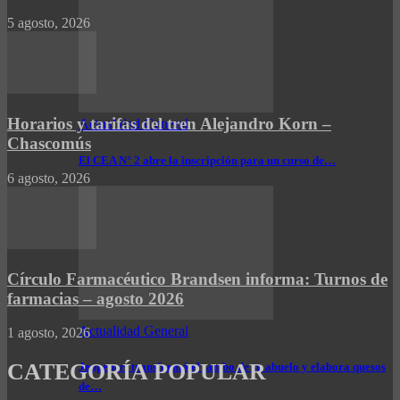
5 agosto, 2026
Horarios y tarifas del tren Alejandro Korn –
Actualidad General
Chascomús
El CEA N° 2 abre la inscripción para un curso de…
6 agosto, 2026
Círculo Farmacéutico Brandsen informa: Turnos de
farmacias – agosto 2026
Actualidad General
1 agosto, 2026
CATEGORÍA POPULAR
Jeppener: transformó el tambo de su abuelo y elabora quesos
de…