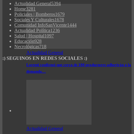
Actualidad General
5394
Home
3281
Policiales | Bomberos
1679
Sociales Y Culturales
1678
Comunidad InfoSanVicente
1444
Actualidad Política
1236
Salud | Hospital
1097
Educación
928
Necrológicas
718
Actualidad General
:) SEGUINOS EN REDES SOCIALES :)
Lorenti confirmó que cerca de 100 productores adherirán a la
demanda…
Actualidad General