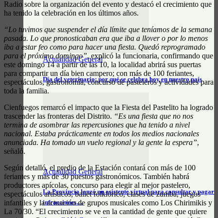
Radio sobre la organización del evento y destacó el crecimiento que
ha tenido la celebración en los últimos años.
“Lo tuvimos que suspender el día límite que teníamos de la semana
pasada. Lo que pronosticaban era que iba a llover o por lo menos
iba a estar feo como para hacer una fiesta. Quedó reprogramado
para el próximo domingo”
, explicó la funcionaria, confirmando que
Actualidad General
este domingo 14 a partir de las 10, la localidad abrirá sus puertas
para compartir un día bien campero; con más de 100 feriantes,
Día del veterinario: por qué se celebra hoy en nuestro país
espectáculos, gastronomía, concurso de pasteleros y actividades para
toda la familia.
Cienfuegos remarcó el impacto que la Fiesta del Pastelito ha logrado
trascender las fronteras del Distrito.
“Es una fiesta que no nos
termina de asombrar las repercusiones que ha tenido a nivel
nacional. Estaba prácticamente en todos los medios nacionales
anunciada. Ha tomado un vuelo regional y la gente la espera”
,
señaló.
Según detalló, el predio de la Estación contará con más de 100
Actualidad General
feriantes y más de 30 puestos gastronómicos. También habrá
productores apícolas, concurso para elegir al mejor pastelero,
La Provincia lanzó un asistente virtual para consultar y pagar
espectáculos artísticos, ballet folklórico, clases de zumba, juegos
infantiles y la actuación de grupos musicales como Los Chirimikis y
infracciones…
La 70/30. “El crecimiento se ve en la cantidad de gente que quiere