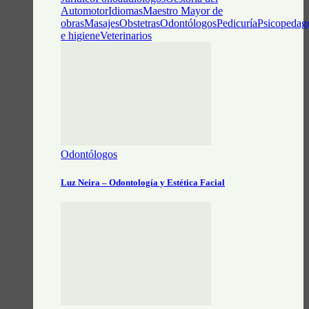
Automotor
Idiomas
Maestro Mayor de
obras
Masajes
Obstetras
Odontólogos
Pedicuría
Psicopedag
e higiene
Veterinarios
Odontólogos
Luz Neira – Odontología y Estética Facial