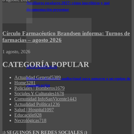
Auxiliares escolares 2027: cómo inscribirse y qué
documentación presentar
Círculo Farmacéutico Brandsen informa: Turnos de
farmacias – agosto 2026
1 agosto, 2026
CATEGORÍA POPULAR
InfoClasificados
Actualidad General
5389
Buscan realizador/a audiovisual para sumarse a un equipo de
Home
3281
comunicación
Policiales | Bomberos
1679
Sociales Y Culturales
1678
Comunidad InfoSanVicente
1443
Actualidad Política
1236
Salud | Hospital
1097
Educación
928
Necrológicas
718
:) SEGUINOS EN REDES SOCIALES :)