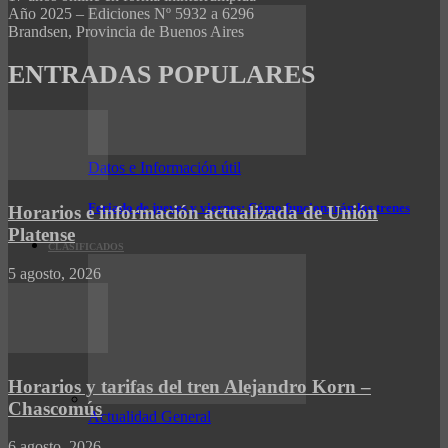
Año 2025 – Ediciones Nº 5932 a 6296
Brandsen, Provincia de Buenos Aires
ENTRADAS POPULARES
Datos e Información útil
Feriado de jueves y viernes: Cómo funcionarán los trenes
Horarios e información actualizada de Unión
Platense
CLASIFICADOS
5 agosto, 2026
Horarios y tarifas del tren Alejandro Korn –
Chascomús
Actualidad General
6 agosto, 2026