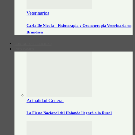
Veterinarios
Carla De Nicola – Fisioterapia y Ozonoterapia Veterinaria en
Brandsen
CONTACTO/PUBLICIDAD
INFO CAMPO
Actualidad General
La Fiesta Nacional del Holando llegará a la Rural