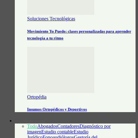
Soluciones Tecnológicas
Movimiento Yo Puedo: clases personalizadas para aprender
tecnología a tu ritmo
Ortopédia
Insumos Ortopédicos y Deportivos
GUÍA PROFESIONAL
Todo
Abogados
Contadores
Diagnóstico por
imagen
Estudio contable
Estudio
Jurídico
Fonoaudiólogos
Gestoría del