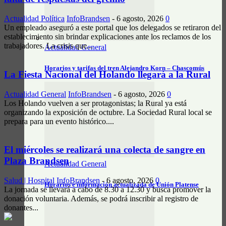
Actualidad Política
InfoBrandsen
-
6 agosto, 2026
0
Un empleado aseguró a este portal que los delegados se retiraron del
establecimiento sin brindar explicaciones ante los reclamos de los
trabajadores. La crisis que...
Actualidad General
Horarios y tarifas del tren Alejandro Korn – Chascomús
La Fiesta Nacional del Holando llegará a la Rural
Actualidad General
InfoBrandsen
-
6 agosto, 2026
0
Los Holando vuelven a ser protagonistas; la Rural ya está
organizando la exposición de octubre. La Sociedad Rural local se
prepara para un evento histórico....
El miércoles se realizará una colecta de sangre en
Plaza Brandsen
Actualidad General
Salud | Hospital
InfoBrandsen
-
6 agosto, 2026
0
Horarios e información actualizada de Unión Platense
La jornada se llevará a cabo de 8.30 a 12.30 y busca promover la
donación voluntaria. Además, se podrá inscribir al registro de
donantes...