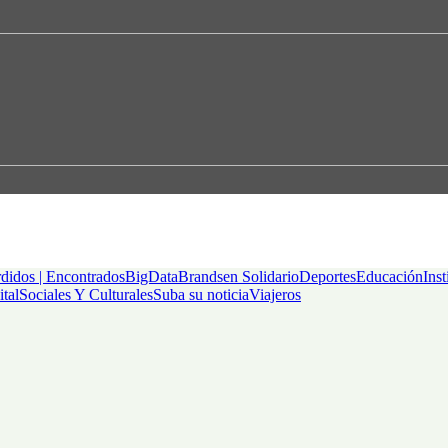
didos | Encontrados
BigData
Brandsen Solidario
Deportes
Educación
Inst
ital
Sociales Y Culturales
Suba su noticia
Viajeros