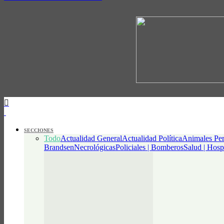
SECCIONES
Todo
Actualidad General
Actualidad Política
Animales Per
Brandsen
Necrológicas
Policiales | Bomberos
Salud | Hosp