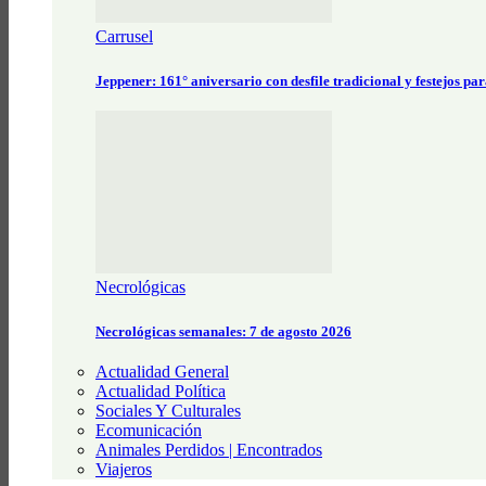
Carrusel
Jeppener: 161° aniversario con desfile tradicional y festejos pa
Necrológicas
Necrológicas semanales: 7 de agosto 2026
Actualidad General
Actualidad Política
Sociales Y Culturales
Ecomunicación
Animales Perdidos | Encontrados
Viajeros