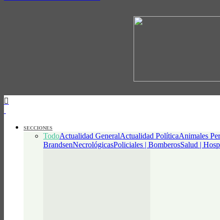
SECCIONES
Todo
Actualidad General
Actualidad Política
Animales Per
Brandsen
Necrológicas
Policiales | Bomberos
Salud | Hosp