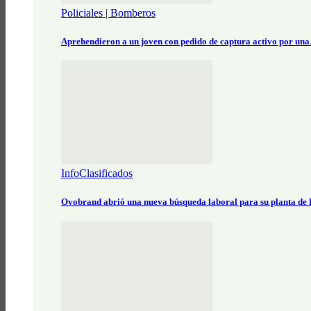
Policiales | Bomberos
Aprehendieron a un joven con pedido de captura activo por un
InfoClasificados
Ovobrand abrió una nueva búsqueda laboral para su planta de