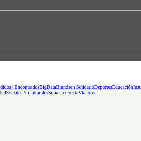
didos | Encontrados
BigData
Brandsen Solidario
Deportes
Educación
Inst
ital
Sociales Y Culturales
Suba su noticia
Viajeros