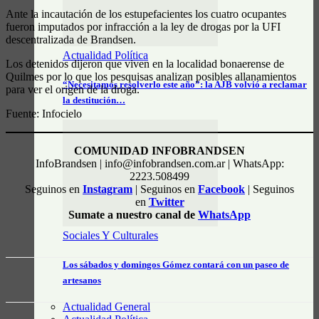
Ante la incautación de los estupefacientes los cuatro ocupantes
fueron imputados por infracción a la ley de drogas por la UFI
descentralizada de Brandsen.
Actualidad Política
Los detenidos dijeron que viven en la localidad bonaerense de
Quilmes por lo que los pesquisas analizan posibles allanamientos
“Necesitamos resolverlo este año”: la AJB volvió a reclamar
para ver el origen de la droga.
la destitución…
Fuente: Infocielo
COMUNIDAD INFOBRANDSEN
InfoBrandsen | info@infobrandsen.com.ar | WhatsApp:
2223.508499
Seguinos en
Instagram
| Seguinos en
Facebook
| Seguinos
en
Twitter
Sumate a nuestro canal de
WhatsApp
Sociales Y Culturales
Los sábados y domingos Gómez contará con un paseo de
artesanos
Actualidad General