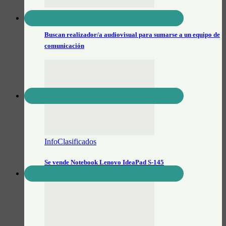
InfoClasificados
Buscan realizador/a audiovisual para sumarse a un equipo de
comunicación
InfoClasificados
Se vende Notebook Lenovo IdeaPad S-145