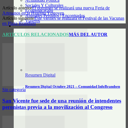
Actualidad Política
Sociales Y Culturales
Artículo anterior
El domingo se realizará una nueva Feria de
Ecomunicación
Artesanos en la Hipólito Yrigoyen
Animales Perdidos | Encontrados
Artículo siguiente
Este viernes se realizará el Festival de las Vacunas
Viajeros
en Plaza Brandsen
RESUMEN DIGITAL
ARTÍCULOS RELACIONADOS
MÁS DEL AUTOR
Resumen Digital
Resumen Digital Octubre 2021 – Comunidad InfoBrandsen
Sin categoría
San Vicente fue sede de una reunión de intendentes
peronistas previa a la movilización al Congreso