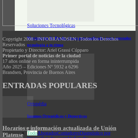
Soluciones Tecnológicas
Movimiento Yo Puedo: clases personalizadas para aprender
Copyright 2008 - INFOBRANDSEN | Todos los Derechos
Reservados
tecnología a tu ritmo
Propietario y Director: Ariel Grassi Cúpparo
Primer portal de noticias de la ciudad
17 años online en forma ininterrumpida
Año 2025 – Ediciones Nº 5932 a 6296
Brandsen, Provincia de Buenos Aires
ENTRADAS POPULARES
Ortopédia
Insumos Ortopédicos y Deportivos
Horarios e información actualizada de Unión
GUÍA PROFESIONAL
Todo
Abogados
Contadores
Diagnóstico por
Platense