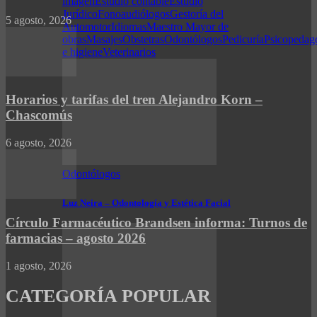
imagen
Estudio contable
Estudio
Jurídico
Fonoaudiólogos
Gestoría del
5 agosto, 2026
Automotor
Idiomas
Maestro Mayor de
obras
Masajes
Obstetras
Odontólogos
Pedicuría
Psicopedag
e higiene
Veterinarios
Horarios y tarifas del tren Alejandro Korn –
Chascomús
6 agosto, 2026
Odontólogos
Luz Neira – Odontología y Estética Facial
Círculo Farmacéutico Brandsen informa: Turnos de
farmacias – agosto 2026
1 agosto, 2026
CATEGORÍA POPULAR