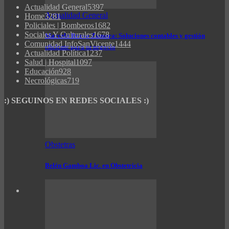
Actualidad General
5397
Actualidad General
Home
3281
Policiales | Bomberos
1682
Sociales Y Culturales
1678
Marcelo Bravo Zamora: Soluciones contables y gestión
Comunidad InfoSanVicente
1444
eficiente para tu negocio
Actualidad Política
1237
Salud | Hospital
1097
Educación
928
Necrológicas
719
:) SEGUINOS EN REDES SOCIALES :)
Obstetras
Belén Gamboa Lic. en Obstetricia