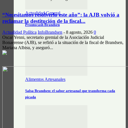
Actualidad General
“Necesitamos resolverlo este año”: la AJB volvió a
reclamar la destitución de la fiscal...
Prontocash Brandsen
Actualidad Política
InfoBrandsen
-
8 agosto, 2026
0
Oscar Yenni, secretario gremial de la Asociación Judicial
Bonaerense (AJB), se refirió a la situación de la fiscal de Brandsen,
Mariana Albisu, y aseguró...
Alimentos Artesanales
Salsa Brandsen: el sabor artesanal que transforma cada
picada