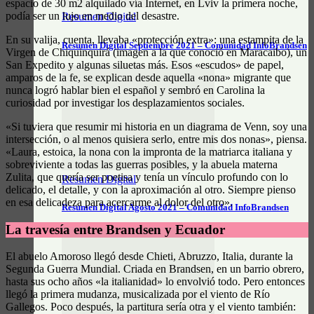
espacio de 30 m2 alquilado vía Internet, en Lviv la primera noche,
podía ser un lujo en medio del desastre.
Resumen Digital
En su valija, cuenta, llevaba «protección extra»: una estampita de la
Resumen Digital Septiembre 2021 – Comunidad InfoBrandsen
Virgen de Chiquinquirá (imagen a la que conoció en Maracaibo), un
San Expedito y algunas siluetas más. Esos «escudos» de papel,
amparos de la fe, se explican desde aquella «nona» migrante que
nunca logró hablar bien el español y sembró en Carolina la
curiosidad por investigar los desplazamientos sociales.
«Si tuviera que resumir mi historia en un diagrama de Venn, soy una
intersección, o al menos quisiera serlo, entre mis dos nonas», piensa.
«Laura, estoica, la nona con la impronta de la matriarca italiana y
sobreviviente a todas las guerras posibles, y la abuela materna
Zulita, que quería ser poetisa y tenía un vínculo profundo con lo
Resumen Digital
delicado, el detalle, y con la aproximación al otro. Siempre pienso
en esa delicadeza para acercarme al dolor del otro».
Resumen Digital Agosto 2021 – Comunidad InfoBrandsen
La travesía entre Brandsen y Ecuador
El abuelo Amoroso llegó desde Chieti, Abruzzo, Italia, durante la
Segunda Guerra Mundial. Criada en Brandsen, en un barrio obrero,
hasta sus ocho años «la italianidad» lo envolvió todo. Pero entonces
llegó la primera mudanza, musicalizada por el viento de Río
Gallegos. Poco después, la partitura sería otra y el viento también: