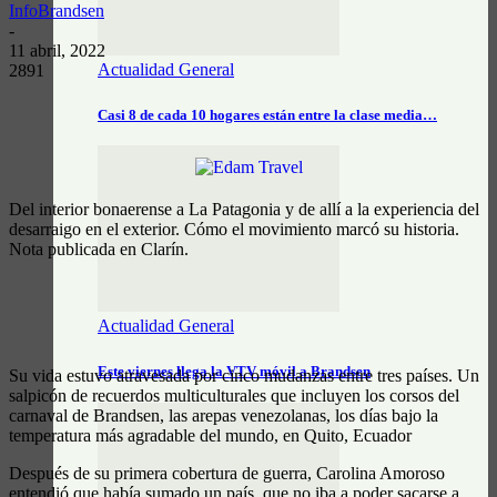
InfoBrandsen
-
11 abril, 2022
Actualidad General
2891
Casi 8 de cada 10 hogares están entre la clase media…
Del interior bonaerense a La Patagonia y de allí a la experiencia del
desarraigo en el exterior. Cómo el movimiento marcó su historia.
Nota publicada en Clarín.
Actualidad General
Este viernes llega la VTV móvil a Brandsen
Su vida estuvo atravesada por cinco mudanzas entre tres países. Un
salpicón de recuerdos multiculturales que incluyen los corsos del
carnaval de Brandsen, las arepas venezolanas, los días bajo la
temperatura más agradable del mundo, en Quito, Ecuador
Después de su primera cobertura de guerra, Carolina Amoroso
entendió que había sumado un país, que no iba a poder sacarse a