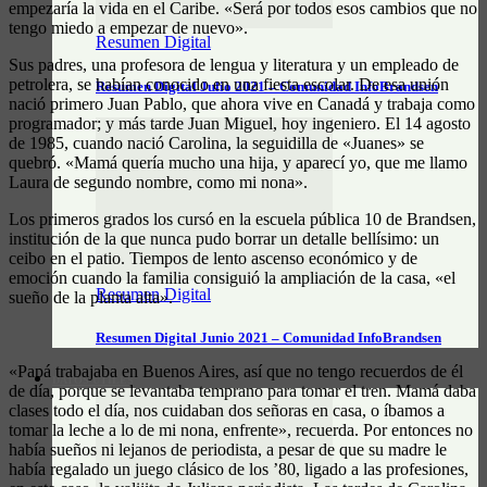
empezaría la vida en el Caribe. «Será por todos esos cambios que no
tengo miedo a empezar de nuevo».
Resumen Digital
Sus padres, una profesora de lengua y literatura y un empleado de
petrolera, se habían conocido en una fiesta escolar. De esa unión
Resumen Digital Julio 2021 – Comunidad InfoBrandsen
nació primero Juan Pablo, que ahora vive en Canadá y trabaja como
programador; y más tarde Juan Miguel, hoy ingeniero. El 14 agosto
de 1985, cuando nació Carolina, la seguidilla de «Juanes» se
quebró. «Mamá quería mucho una hija, y aparecí yo, que me llamo
Laura de segundo nombre, como mi nona».
Los primeros grados los cursó en la escuela pública 10 de Brandsen,
institución de la que nunca pudo borrar un detalle bellísimo: un
ceibo en el patio. Tiempos de lento ascenso económico y de
emoción cuando la familia consiguió la ampliación de la casa, «el
Resumen Digital
sueño de la planta alta».
Resumen Digital Junio 2021 – Comunidad InfoBrandsen
«Papá trabajaba en Buenos Aires, así que no tengo recuerdos de él
DATOS ÚTILES
de día, porque se levantaba temprano para tomar el tren. Mamá daba
clases todo el día, nos cuidaban dos señoras en casa, o íbamos a
tomar la leche a lo de mi nona, enfrente», recuerda. Por entonces no
había sueños ni lejanos de periodista, a pesar de que su madre le
había regalado un juego clásico de los ’80, ligado a las profesiones,