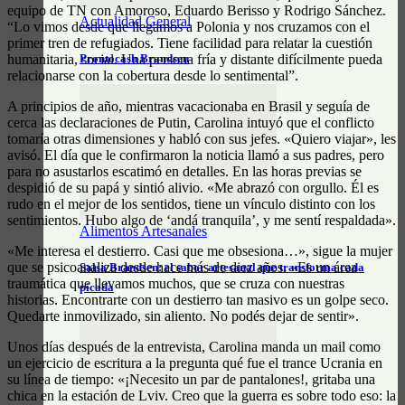
equipo de TN con Amoroso, Eduardo Berisso y Rodrigo Sánchez.
Actualidad General
“Lo vimos desde que llegamos a Polonia y nos cruzamos con el
primer tren de refugiados. Tiene facilidad para relatar la cuestión
humanitaria, social. Una persona fría y distante difícilmente pueda
Prontocash Brandsen
relacionarse con la cobertura desde lo sentimental”.
A principios de año, mientras vacacionaba en Brasil y seguía de
cerca las declaraciones de Putin, Carolina intuyó que el conflicto
tomaría otras dimensiones y habló con sus jefes. «Quiero viajar», les
avisó. El día que le confirmaron la noticia llamó a sus padres, pero
para no asustarlos escatimó en detalles. En las horas previas se
despidió de su papá y sintió alivio. «Me abrazó con orgullo. Él es
rudo en el mejor de los sentidos, tiene un vínculo distinto con los
sentimientos. Hubo algo de ‘andá tranquila’, y me sentí respaldada».
Alimentos Artesanales
«Me interesa el destierro. Casi que me obsesiona…», sigue la mujer
que se psicoanaliza desde hace más de diez años. «Es un área
Salsa Brandsen: el sabor artesanal que transforma cada
traumática que llevamos muchos, que se cruza con nuestras
picada
historias. Encontrarte con un destierro tan masivo es un golpe seco.
Quedarte inmovilizado, sin aliento. No podés dejar de sentir».
Unos días después de la entrevista, Carolina manda un mail como
un ejercicio de escritura a la pregunta qué fue el trance Ucrania en
su línea de tiempo: «¡Necesito un par de pantalones!, gritaba una
chica en la estación de Lviv. Creo que la guerra es sobre todo eso: la