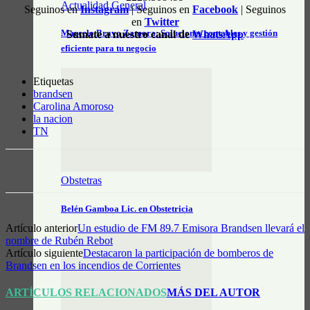
Actualidad General
Seguinos en
Instagram
| Seguinos en
Facebook
| Seguinos
en
Twitter
Marcelo Bravo Zamora: Soluciones contables y gestión
Sumate a nuestro canal de
WhatsApp
eficiente para tu negocio
Etiquetas
brandsen
Carolina Amoroso
la nacion
TN
Obstetras
Belén Gamboa Lic. en Obstetricia
Artículo anterior
Un estudio de FM 89.7 Emisora Brandsen llevará el
nombre de Rubén Rebot
Artículo siguiente
Destacaron la participación de bomberos de
Brandsen en los incendios de Corrientes
ARTÍCULOS RELACIONADOS
MÁS DEL AUTOR