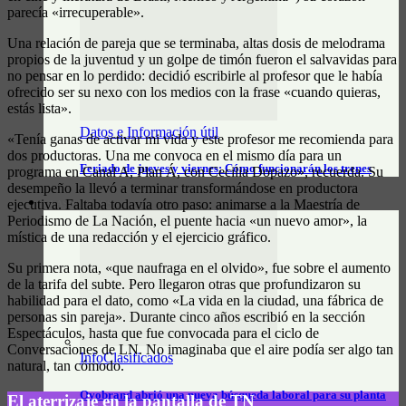
parecía «irrecuperable».
Una relación de pareja que se terminaba, altas dosis de melodrama
propios de la juventud y un golpe de timón fueron el salvavidas para
no pensar en lo perdido: decidió escribirle al profesor que le había
ofrecido ser su nexo con los medios con la frase «cuando quieras,
estás lista».
Datos e Información útil
«Tenía ganas de activar mi vida y este profesor me recomienda para
dos productoras. Una me convoca en el mismo día para un
Feriado de jueves y viernes: Cómo funcionarán los trenes
programa en Canal A, Plan Á, con Cecilia Dopazo», recuerda. Su
desempeño la llevó a terminar transformándose en productora
ejecutiva. Faltaba todavía otro paso: animarse a la Maestría de
CLASIFICADOS
Periodismo de La Nación, el puente hacia «un nuevo amor», la
mística de una redacción y el ejercicio gráfico.
Su primera nota, «que naufraga en el olvido», fue sobre el aumento
de la tarifa del subte. Pero llegaron otras que profundizaron su
habilidad para el dato, como «La vida en la ciudad, una fábrica de
personas sin pareja». Durante cinco años escribió en la sección
Espectáculos, hasta que fue convocada para el ciclo de
Conversaciones de LN. No imaginaba que el aire podía ser algo tan
InfoClasificados
natural, tan cómodo.
Ovobrand abrió una nueva búsqueda laboral para su planta
El aterrizaje en la pantalla de TN