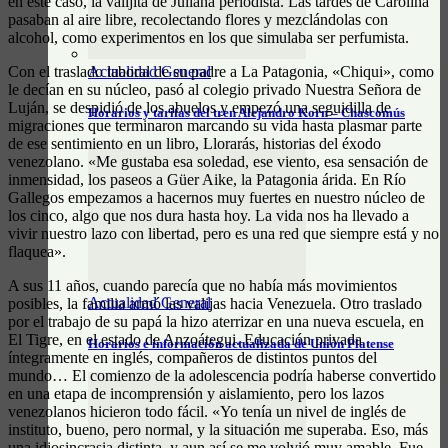
en este caso, la valijita de Juliana periodista. Las tardes de Carolina
pasaban al aire libre, recolectando flores y mezclándolas con
alcohol, como experimentos en los que simulaba ser perfumista.
Actualidad General
Con el traslado laboral de su padre a La Patagonia, «Chiqui», como
le decían en su núcleo, pasó al colegio privado Nuestra Señora de
Luján, se despidió de los abuelos y empezó una seguidilla de
Horarios y tarifas del tren Alejandro Korn – Chascomús
migraciones que terminaron marcando su vida hasta plasmar parte
de ese sentimiento en un libro, Llorarás, historias del éxodo
venezolano. «Me gustaba esa soledad, ese viento, esa sensación de
inmensidad, los paseos a Güer Aike, la Patagonia árida. En Río
Gallegos empezamos a hacernos muy fuertes en nuestro núcleo de
los cinco, algo que nos dura hasta hoy. La vida nos ha llevado a
vivir nuestro lazo con libertad, pero es una red que siempre está y no
flaquea».
A sus 11 años, cuando parecía que no había más movimientos
Actualidad General
posibles, la familia armó las valijas hacia Venezuela. Otro traslado
por el trabajo de su papá la hizo aterrizar en una nueva escuela, en
El Tigre, en el estado de Anzoátegui. Educación privada
Horarios e información actualizada de Unión Platense
íntegramente en inglés, compañeros de distintos puntos del
mundo… El comienzo de la adolescencia podría haberse convertido
en una etapa de incomprensión y aislamiento, pero los lazos
venezolanos hicieron todo fácil. «Yo tenía un nivel de inglés de
instituto, bueno, pero normal, y la situación me superaba. Eso, más
una idiosincrasia distinta, y aun así se me volvió muy amable. Fue