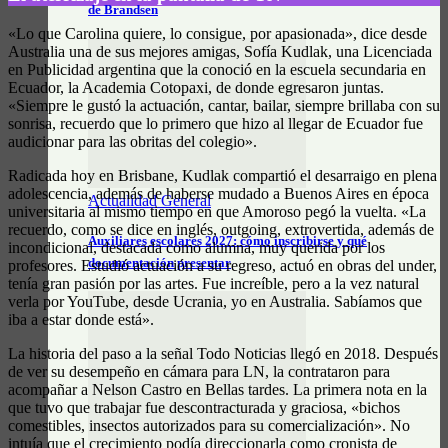
de Brandsen
«​Lo que Carolina quiere, lo consigue, por apasionada», dice desde
Australia una de sus mejores amigas, Sofía Kudlak, una Licenciada
en Publicidad argentina que la conoció en la escuela secundaria en
Ecuador, la Academia Cotopaxi, de donde egresaron juntas.
«Siempre le gustó la actuación, cantar, bailar, siempre brillaba con su
sonrisa, recuerdo que lo primero que hizo al llegar de Ecuador fue
audicionar para las obritas del colegio».
Radicada hoy en Brisbane, Kudlak compartió el desarraigo en plena
adolescencia, además de haberse mudado a Buenos Aires en época
Actualidad General
universitaria al mismo tiempo en que Amoroso pegó la vuelta. «La
recuerdo, como se dice en inglés, outgoing, extrovertida, además de
Auxiliares escolares 2027: cómo inscribirse y qué
incondicional, destacada como alumna, muy querida por los
documentación presentar
profesores. Estudió actuación a su regreso, actuó en obras del under,
tenía gran pasión por las artes. Fue increíble, pero a la vez natural
verla por YouTube, desde Ucrania, yo en Australia. Sabíamos que
iba a estar donde está».
La historia del paso a la señal Todo Noticias llegó en 2018. Después
de ver su desempeño en cámara para LN, la contrataron para
acompañar a Nelson Castro en Bellas tardes. La primera nota en la
que tuvo que trabajar fue descontracturada y graciosa, «bichos
comestibles, insectos autorizados para su comercialización». No
intuía que el crecimiento podía direccionarla como cronista de