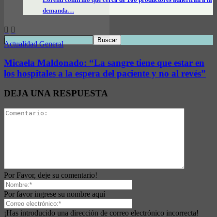
demanda…
Actualidad General
Micaela Maldonado: “La sangre tiene que estar en
los hospitales a la espera del paciente y no al revés”
DEJA UNA RESPUESTA
Por Favor, deje su comentario!
Por favor ingrese su nombre aquí
¡Has introducido una dirección de correo electrónico incorrecta!