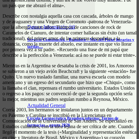
un país que me abrazó el alma».
Describe con nostalgia aquella casa con cascada, árboles de mango
y de araguaney y una Virgen de Coromoto -patrona de Venezuela-
Datos e Información útil
que la albergó cuatro años. Tiempos de canciones de rock de
Caramelos de Cianuro, de intentar comer hallacas​ sin éxito (un tamal​​
tradicional), del primer amor, de las primeras despedidas a la
Servicio Constitución – Brandsen – Mar del Plata: horarios y
distancia, como la muerte del abuelo, ese instante en que vio llorar
tarifas…
por primera vez a su padre. «Recuerdo una frase de mi papá que
describe a la perfección a Venezuela: acá no se puede ni estar triste».
Mientras en la Argentina se desataba la crisis de 2001, los Amoroso
se subieron a un viejo avión Beachcraft y la siguiente «estación» fue
Quito. Un nuevo traslado familiar, una nueva escuela con modelo
americano y un egreso del secundario que hizo que «Chiqui», como
la llamaba el clan, repensara el rumbo universitario. Estados Unidos
o regreso a los pagos: se convenció de que la segunda opción sería
la mejor, mientras sus padres seguían rumbo a Reynosa, México.
Actualidad General
Corría 2003, los hermanos se instalaron juntos en un departamento
en Palermo y Carolina se inscribió en la Licenciatura en
Círculo Farmacéutico Brandsen informa: Turnos de
Comunicación de la Universidad de San Andrés. Se especializó en
farmacias – agosto 2026
Estudios culturales, con la idea lejana de ser crítica de arte. Cuando
llegó el momento de la tesis («Marginalidad y representación estética
en cine y literatura de Brasil, México y Argentina») su corazón