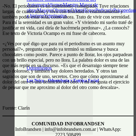
Automotor
Idiomas
Maestro Mayor de
-No. El periodismo es un matrimonio consagrado. Tuve relaciones
obras
Masajes
Obstetras
Odontólogos
Pedicuría
Psicopedag
largas, de cuatro años, y vivo con felicidad el enamoramiento y
e higiene
Veterinarios
también poder estar sola, como ahora. Trato de vivir con serenidad.
Para mí la serenidad es un gran valor. «Y viviendo mi sueño traté de
justificar mi vida, casi diría de hacérmela perdonar». ¿La conocés?
Ese texto de Victoria Ocampo es mi frase de cabecera.
«¿Ves por qué digo que para mí el periodismo es un asunto muy
personal?», pregunta cuando ya terminó su milanesa y busca
chocolates como postre. Parece a punto de llorar, los ojos parpadean
con un brillo especial, pero no llora. La palabra dolor es una de las
que más repite en su discurso. «Es que el desarraigo siempre tiene
Odontólogos
algo doloroso, y también hay dolores heredados. Y otros tan
sagrados que son de uno, secretos. Creo que cómo aproximarse al
Luz Neira – Odontología y Estética Facial
dolor del otro es una definición del otro. A mí me gusta el ejercicio
de pensar que me aproximo al dolor del otro como descalza».
Fuente: Clarín
COMUNIDAD INFOBRANDSEN
InfoBrandsen | info@infobrandsen.com.ar | WhatsApp:
2223.508499