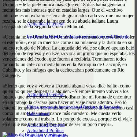
Ucrania «de la piel» nunca más. Que en 18 días había generado
memorias más intensas que en estadías largas. Que el «archivo
interno» es un extraño sistema de guardado: cada vez que una mujer
rezaba, se le disparaba la imagen de su abuela italiana Laura
Actualidad General
escapando de la Segunda Guerra Mundial.
Escriben los lectores: reclaman por camiones en El Soñado
«Ucrania no es Ucrania. Es Ucraína, la í acentuada que te hace doler
el esternón», explica mientras come una milanesa y la disfruta en su
pulcro refugio de Núñez. La angustia del viaje se diluyó apenas bajó
del avión de regreso y en Ezeiza vio a un grupo que no esperaba, los
venezolanos del éxodo, que fueron a recibirla. Terminaron todos
tomando un café con medialunas en la Parroquia de Caacupé, en
Caballito, y las ráfagas que la cacheteaban poéticamente en Río
Gallegos.
«Siento que voy a volver a Ucrania alguna vez», dice bajito, como
quien no quiere despertar a alguien. «Siempre intento volver a los
Actualidad General
lugares que me marcaron. El periodismo fue mi forma de encontrar
en un trabajo la cáscara para hacer un viaje hacia adentro. Eso lo
Última semana de inscripción al Registro de Demanda
entendí temprano y fue la razón por la que abracé al periodismo casi
como un amor. Es mi romance más duradero. Me cuesta verlo
Habitacional
solamente como mi trabajo. Lo pongo de excusa, porque es el viaje
en el que me embarqué para tratar de ser un poco mejor».
Actualidad General
Actualidad Política
Sociales Y Culturales