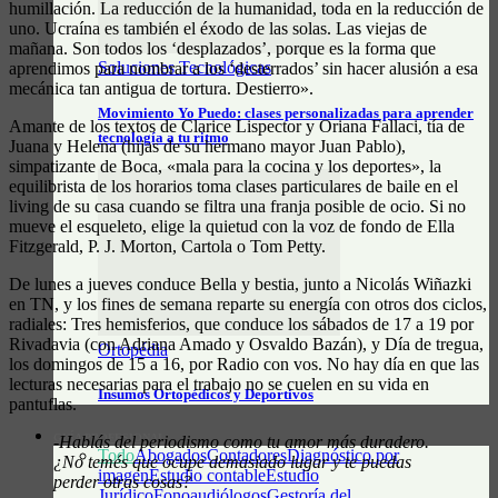
humillación. La reducción de la humanidad, toda en la reducción de
uno. Ucraína es también el éxodo de las solas. Las viejas de
mañana. Son todos los ‘desplazados’, porque es la forma que
Soluciones Tecnológicas
aprendimos para nombrar a los ‘desterrados’ sin hacer alusión a esa
mecánica tan antigua de tortura. Destierro».
Movimiento Yo Puedo: clases personalizadas para aprender
Amante de los textos de Clarice Lispector y Oriana Fallaci, tía de
tecnología a tu ritmo
Juana y Helena (hijas de su hermano mayor Juan Pablo),
simpatizante de Boca, «mala para la cocina y los deportes», la
equilibrista de los horarios toma clases particulares de baile en el
living de su casa cuando se filtra una franja posible de ocio. Si no
mueve el esqueleto, elige la quietud con la voz de fondo de Ella
Fitzgerald, P. J. Morton, Cartola o Tom Petty.
De lunes a jueves conduce Bella y bestia, junto a Nicolás Wiñazki
en TN, y los fines de semana reparte su energía con otros dos ciclos,
radiales: Tres hemisferios, que conduce los sábados de 17 a 19 por
Rivadavia (con Adriana Amado y Osvaldo Bazán), y Día de tregua,
Ortopédia
los domingos de 15 a 16, por Radio con vos. No hay día en que las
lecturas necesarias para el trabajo no se cuelen en su vida en
Insumos Ortopédicos y Deportivos
pantuflas.
GUÍA PROFESIONAL
-Hablás del periodismo como tu amor más duradero.
Todo
Abogados
Contadores
Diagnóstico por
¿No temés que ocupe demasiado lugar y te puedas
imagen
Estudio contable
Estudio
perder otras cosas?
Jurídico
Fonoaudiólogos
Gestoría del