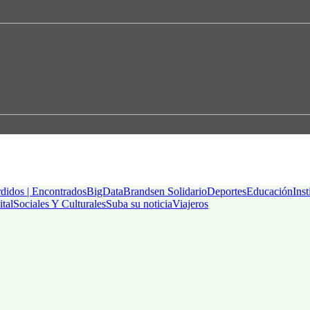
didos | Encontrados
BigData
Brandsen Solidario
Deportes
Educación
Inst
ital
Sociales Y Culturales
Suba su noticia
Viajeros