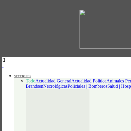
SECCIONES
Todo
Actualidad General
Actualidad Política
Animales Per
Brandsen
Necrológicas
Policiales | Bomberos
Salud | Hosp