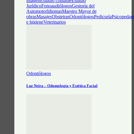
imagen
Estudio contable
Estudio
Jurídico
Fonoaudiólogos
Gestoría del
Automotor
Idiomas
Maestro Mayor de
obras
Masajes
Obstetras
Odontólogos
Pedicuría
Psicopedag
e higiene
Veterinarios
Odontólogos
Luz Neira – Odontología y Estética Facial