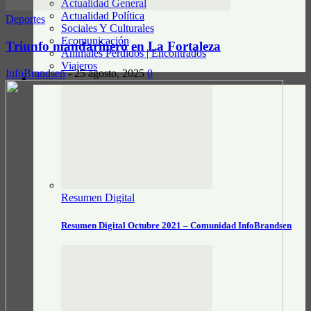
Actualidad General
Actualidad Política
Deportes
Sociales Y Culturales
Ecomunicación
Triunfo mandarinero en La Fortaleza
Animales Perdidos | Encontrados
Viajeros
InfoBrandsen
-
25 agosto, 2025
0
RESUMEN DIGITAL
Resumen Digital
Resumen Digital Octubre 2021 – Comunidad InfoBrandsen