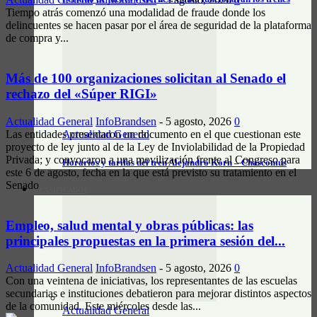
Tiempo atrás comenzó una modalidad de fraude donde los
delincuentes se hacen pasar por el área de seguridad de la plataforma
de compra y...
Más de 100 organizaciones solicitan al Senado el
rechazo del «Súper RIGI»
Actualidad General
InfoBrandsen
-
5 agosto, 2026
0
Actualidad General
Las entidades presentaron un documento en el que cuestionan este
proyecto de ley junto al de la Ley de Inviolabilidad de la Propiedad
Privada; y convocaron a una movilización frente al Congreso para
Horarios y tarifas del tren Alejandro Korn – Chascomús
este 6 de agosto, fecha en la que está previsto su tratamiento en el
Senado
CLASIFICADOS
Empleo, salud mental y obras públicas: las
principales propuestas en la primera sesión del...
Actualidad General
InfoBrandsen
-
5 agosto, 2026
0
Con una veintena de iniciativas, los representantes de las escuelas
secundarias e instituciones debatieron para mejorar distintos aspectos
de la comunidad. Este miércoles desde las...
Actualidad General