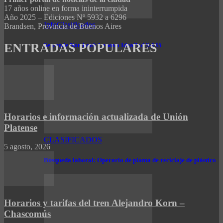
17 años online en forma ininterrumpida
Año 2025 – Ediciones Nº 5932 a 6296
InfoClasificados
Brandsen, Provincia de Buenos Aires
ENTRADAS POPULARES
Se vende Notebook Lenovo IdeaPad S-145
Horarios e información actualizada de Unión
Platense
CLASIFICADOS
5 agosto, 2026
Búsqueda laboral: Operario de planta de reciclaje de plástico
Horarios y tarifas del tren Alejandro Korn –
Chascomús