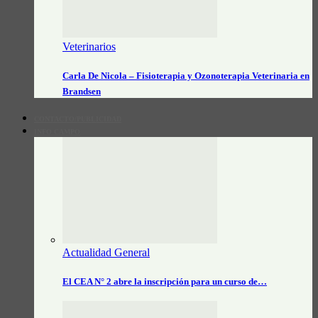
Veterinarios
Carla De Nicola – Fisioterapia y Ozonoterapia Veterinaria en
Brandsen
CONTACTO/PUBLICIDAD
INFO CAMPO
Actualidad General
El CEA N° 2 abre la inscripción para un curso de…