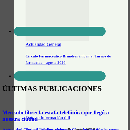
Actualidad General
Círculo Farmacéutico Brandsen informa: Turnos de
farmacias – agosto 2026
ÚLTIMAS PUBLICACIONES
Mercado libre: la estafa telefónica que llegó a
Datos e Información útil
nuestra ciudad
Feriado de jueves y viernes: Cómo funcionarán los trenes
Actualidad General
InfoBrandsen
-
5 agosto, 2026
0