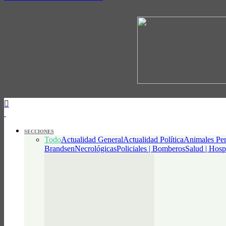
SECCIONES
Todo
Actualidad General
Actualidad Política
Animales Per
Brandsen
Necrológicas
Policiales | Bomberos
Salud | Hosp