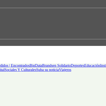
didos | Encontrados
BigData
Brandsen Solidario
Deportes
Educación
Inst
ital
Sociales Y Culturales
Suba su noticia
Viajeros