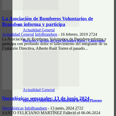
La Asociación de Bomberos Voluntarios de
Brandsen informa y participa
Actualidad General
Actualidad General
InfoBrandsen
-
16 febrero, 2019
2724
La Asociación de Bomberos Voluntarios de Brandsen informa y
Horarios y tarifas del tren Alejandro Korn – Chascomús
participa con profundo dolor el fallecimiento del integrante de su
Comisión Directiva, Alberto Raúl Torres el pasado...
Actualidad General
Necrológicas semanales: 13 de junio 2024
Horarios e información actualizada de Unión Platense
Necrológicas
InfoBrandsen
-
13 junio, 2024
2722
SANTO FELICIANO MARTÍNEZ Falleció el 06-06-2024