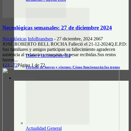
Necrológicas semanales: 27 de diciembre 2024
Necrológicas
InfoBrandsen
-
27 diciembre, 2024
2667
JOSÉ ROBERTO BELL ROCHA Falleció el 21-12-2024Q.E.P.D:
Sus familiares y amigos participan su fallecimiento agradecen
asistencia al velatorio y muestras de pesar recibidas.Sus restos
Datos e Información útil
fueron...
1
2
3
...
72
Página 1 de 72
Feriado de jueves y viernes: Cómo funcionarán los trenes
CLASIFICADOS
Actualidad General