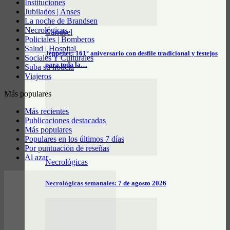
Instituciones
Jubilados | Anses
La noche de Brandsen
Necrológicas
Carrusel
Policiales | Bomberos
Salud | Hospital
Jeppener: 161° aniversario con desfile tradicional y festejos
Sociales Y Culturales
para toda la…
Suba su noticia
Viajeros
Más populares
Más recientes
Publicaciones destacadas
Más populares
Populares en los últimos 7 días
Por puntuación de reseñas
Al azar
Necrológicas
Necrológicas semanales: 7 de agosto 2026