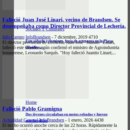
Falleció Juan José Linari, vecino de Brandsen. Se
desempeñaba como Director Provincial de Lechería.
Sociales Y Culturales
Info Campo
InfoBrandsen
-
7 diciembre, 2019
4710
Este sábado y domingo, feria de artesanos en la Plaza
El director provincial de Lechería, Juan José "Juanito" Linari,
Hipólito…
falleció este sábado según confirmó el ministro de Agroindustria
bonaerense, Leonardo Sarquís. "Hoy falleció Juanito Linari;...
Home
Falleció Pablo Gramigna
Dos jóvenes circulaban en motos robadas y fueron
Actualidad General
InfoBrandsen
-
1 enero, 2026
4438
aprehendidos
El hecho ocurrió anoche cerca de las 22 horas. Rápidamente la