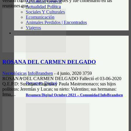
versión corrió por las distintas redes y fue comentario en las
Actualidad General
reuniones que...
Actualidad Política
Sociales Y Culturales
Ecomunicación
Animales Perdidos | Encontrados
Viajeros
RESUMEN DIGITAL
ROSANA DEL CARMEN DELGADO
Necrológicas
InfoBrandsen
-
4 junio, 2020
3759
ROSANA DEL CARMEN DELGADO Falleció el 03-06-2020
Resumen Digital
Q.E.P.D: Sus hijas: Eugenia y Paula Mastromonaco; sus hijos
políticos: Jeremías y Lucas; su nieto: Valentino; sus hermanas:
Irma,...
Resumen Digital Octubre 2021 – Comunidad InfoBrandsen