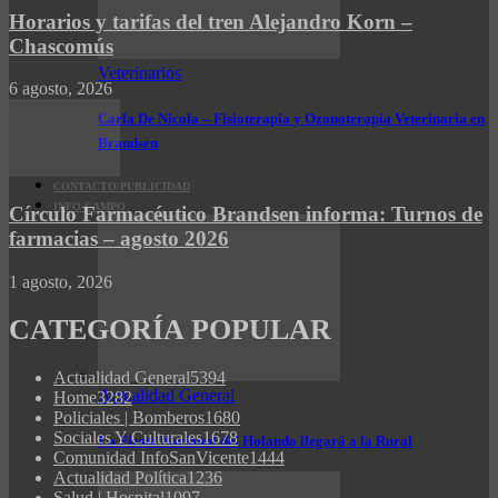
Horarios y tarifas del tren Alejandro Korn –
Chascomús
Veterinarios
6 agosto, 2026
Carla De Nicola – Fisioterapia y Ozonoterapia Veterinaria en
Brandsen
CONTACTO/PUBLICIDAD
INFO CAMPO
Círculo Farmacéutico Brandsen informa: Turnos de
farmacias – agosto 2026
1 agosto, 2026
CATEGORÍA POPULAR
Actualidad General
5394
Actualidad General
Home
3282
Policiales | Bomberos
1680
Sociales Y Culturales
1678
La Fiesta Nacional del Holando llegará a la Rural
Comunidad InfoSanVicente
1444
Actualidad Política
1236
Salud | Hospital
1097