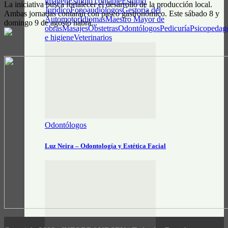
imagen
Estudio contable
Estudio
La iniciativa busca fortalecer el desarrollo de la producción local.
Jurídico
Fonoaudiólogos
Gestoría del
Ambas jornadas contarán con paseo gastronómico. Este sábado 8 y
Automotor
Idiomas
Maestro Mayor de
domingo 9 de agosto habrá...
obras
Masajes
Obstetras
Odontólogos
Pedicuría
Psicopedag
e higiene
Veterinarios
Odontólogos
Luz Neira – Odontología y Estética Facial