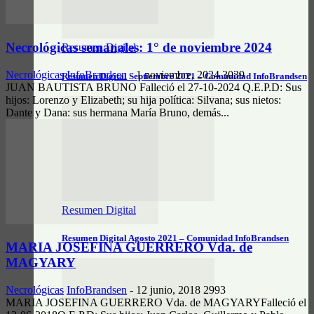
Necrológicas semanales: 1° de noviembre 2024
Resumen Digital
Necrológicas
InfoBrandsen
-
1 noviembre, 2024
3039
Resumen Digital Septiembre 2021 – Comunidad InfoBrandsen
JUAN BAUTISTA BRUNO Falleció el 27-10-2024 Q.E.P.D: Sus
hijos: Lorenzo y Elizabeth; su hija política: Silvana; sus nietos:
Dante y Dana: sus hermana María Bruno, demás...
Resumen Digital
Resumen Digital Agosto 2021 – Comunidad InfoBrandsen
MARIA JOSEFINA GUERRERO Vda. de
MAGYARY
Necrológicas
InfoBrandsen
-
12 junio, 2018
2993
MARIA JOSEFINA GUERRERO Vda. de MAGYARYFalleció el