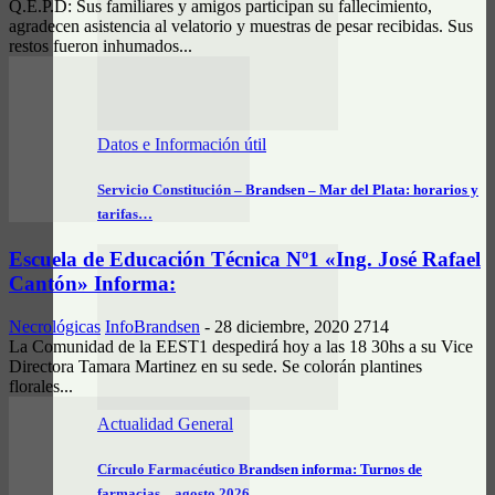
Q.E.P.D: Sus familiares y amigos participan su fallecimiento,
agradecen asistencia al velatorio y muestras de pesar recibidas. Sus
restos fueron inhumados...
Datos e Información útil
Servicio Constitución – Brandsen – Mar del Plata: horarios y
tarifas…
Escuela de Educación Técnica Nº1 «Ing. José Rafael
Cantón» Informa:
Necrológicas
InfoBrandsen
-
28 diciembre, 2020
2714
La Comunidad de la EEST1 despedirá hoy a las 18 30hs a su Vice
Directora Tamara Martinez en su sede. Se colorán plantines
florales...
Actualidad General
Círculo Farmacéutico Brandsen informa: Turnos de
farmacias – agosto 2026