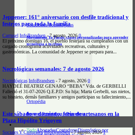
Jeppener: 161° aniversario con desfile tradicional y
festejos para toda la familia
Soluciones Tecnológicas
Carrusel
InfoBrandsen
-
7 agosto, 2026
0
Movimiento Yo Puedo: clases personalizadas para aprender
El próximo domingo 16, el pueblo festejará su cumpleaños con un
tecnología a tu ritmo
cargado cronograma actividades recreativas, culturales y
gastronómicas. La comunidad de Jeppener se prepara para...
Necrológicas semanales: 7 de agosto 2026
Necrológicas
InfoBrandsen
-
7 agosto, 2026
0
HAYDEÉ BEATRIZ GENARO “BEBA” Vda. de GERBELLI
Falleció el 31-07-2026 Q.E.P.D: Su hija; Marta Gerbelli, sus nietos,
su bisnieto, demás familiares y amigos participan su fallecimiento,...
Ortopédia
Este sábado y domingo, feria de artesanos en la
Insumos Ortopédicos y Deportivos
Plaza Hipólito Yrigoyen
GUÍA PROFESIONAL
Todo
Abogados
Contadores
Diagnóstico por
Sociales Y Culturales
InfoBrandsen
-
7 agosto, 2026
1