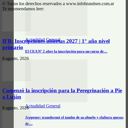
© Todos los derechos reservados a www.infobrandsen.com.ar
Te recomendamos leer:
Actualidad General
IFB: Inscripciones abiertas 2027 | 1° año nivel
primario
El CEA N° 2 abre la inscripción para un curso de…
8 agosto, 2026
Comenzó la inscripción para la Peregrinación a Pie
a Luján
Actualidad General
8 agosto, 2026
Jeppener: transformó el tambo de su abuelo y elabora quesos
de…