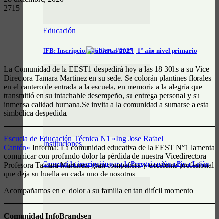
2715
Educación
IFB: Inscripciones abiertas 2027 | 1° año nivel primario
La Comunidad de la EEST1 despedirá hoy a las 18 30hs a su Vice
Directora Tamara Martinez en su sede. Se colorán plantines florales
en el cantero de entrada a la escuela, en memoria a la alegría que
transmitió en su intachable desempeño, su entrega personal y su
inmensa calidad humana.Se invita a la comunidad a sumarse a esta
simbólica despedida.
Escuela de Educación Técnica N1 «Ing Jose Rafael
Instituciones
Cantón»
Informa: La comunidad educativa de la EEST N°1 lamenta
comunicar con profundo dolor la pérdida de nuestra Vicedirectora
Comenzó la inscripción para la Peregrinación a Pie a Luján
Profesora Tamara Martinez, gran compañera y excelente profesional
que deja su huella en cada uno de nosotros
Acompañamos en el dolor a su familia en tan difícil momento
Comunidad InfoBrandsen