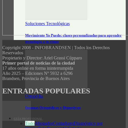
Soluciones Tecnológicas
Movimiento Yo Puedo: clases personalizadas para aprender
tecnología a tu ritmo
Copyright 2008 - INFOBRANDSEN | Todos los Derechos
Reservados
Propietario y Director: Ariel Grassi Cúpparo
Primer portal de noticias de la ciudad
17 años online en forma ininterrumpida
Año 2025 – Ediciones Nº 5932 a 6296
Brandsen, Provincia de Buenos Aires
ENTRADAS POPULARES
Ortopédia
Insumos Ortopédicos y Deportivos
GUÍA PROFESIONAL
Todo
Abogados
Contadores
Diagnóstico por