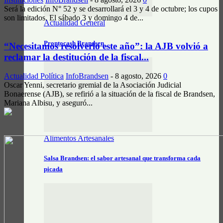
Será la edición N° 52 y se desarrollará el 3 y 4 de octubre; los cupos
son limitados. El sábado 3 y domingo 4 de...
Actualidad General
Prontocash Brandsen
“Necesitamos resolverlo este año”: la AJB volvió a
reclamar la destitución de la fiscal...
Actualidad Política
InfoBrandsen
-
8 agosto, 2026
0
Oscar Yenni, secretario gremial de la Asociación Judicial
Bonaerense (AJB), se refirió a la situación de la fiscal de Brandsen,
Mariana Albisu, y aseguró...
Alimentos Artesanales
Salsa Brandsen: el sabor artesanal que transforma cada
picada