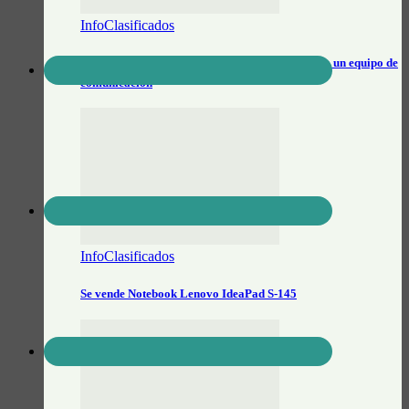
InfoClasificados
Buscan realizador/a audiovisual para sumarse a un equipo de
comunicación
InfoClasificados
Se vende Notebook Lenovo IdeaPad S-145