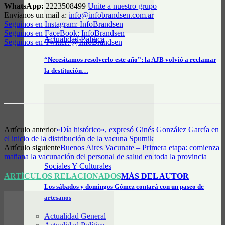
WhatsApp:
2223508499
Unite a nuestro grupo
Envianos un mail a:
info@infobrandsen.com.ar
Seguinos en Instagram: InfoBrandsen
Seguinos en FaceBook: InfoBrandsen
Actualidad Política
Seguinos en Twitter: @InfoBrandsen
“Necesitamos resolverlo este año”: la AJB volvió a reclamar
la destitución…
Artículo anterior
«Día histórico», expresó Ginés González García en
el inicio de la distribución de la vacuna Sputnik
Artículo siguiente
Buenos Aires Vacunate – Primera etapa: comienza
mañana la vacunación del personal de salud en toda la provincia
Sociales Y Culturales
ARTÍCULOS RELACIONADOS
MÁS DEL AUTOR
Los sábados y domingos Gómez contará con un paseo de
artesanos
Actualidad General