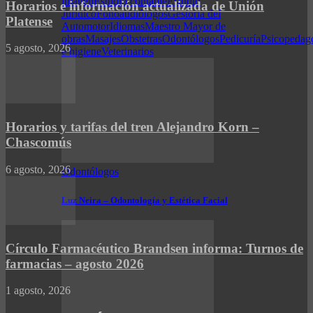
imagen
Estudio contable
Estudio
Horarios e información actualizada de Unión
Jurídico
Fonoaudiólogos
Gestoría del
Platense
Automotor
Idiomas
Maestro Mayor de
obras
Masajes
Obstetras
Odontólogos
Pedicuría
Psicopedag
5 agosto, 2026
e higiene
Veterinarios
Horarios y tarifas del tren Alejandro Korn –
Chascomús
6 agosto, 2026
Odontólogos
Luz Neira – Odontología y Estética Facial
Círculo Farmacéutico Brandsen informa: Turnos de
farmacias – agosto 2026
1 agosto, 2026