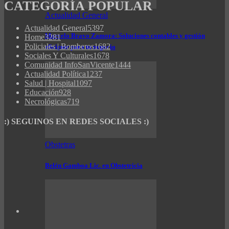
CATEGORÍA POPULAR
Actualidad General
Actualidad General
5397
Marcelo Bravo Zamora: Soluciones contables y gestión
Home
3281
Policiales | Bomberos
1682
eficiente para tu negocio
Sociales Y Culturales
1678
Comunidad InfoSanVicente
1444
Actualidad Política
1237
Salud | Hospital
1097
Educación
928
Necrológicas
719
:) SEGUINOS EN REDES SOCIALES :)
Obstetras
Belén Gamboa Lic. en Obstetricia