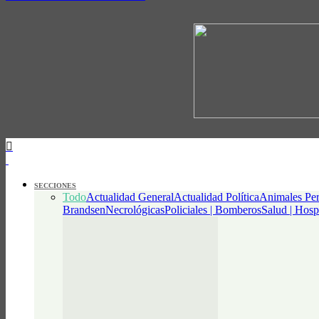
SECCIONES
Todo
Actualidad General
Actualidad Política
Animales Per
Brandsen
Necrológicas
Policiales | Bomberos
Salud | Hosp