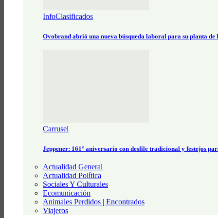
InfoClasificados
Ovobrand abrió una nueva búsqueda laboral para su planta de
Carrusel
Jeppener: 161° aniversario con desfile tradicional y festejos pa
Actualidad General
Actualidad Política
Sociales Y Culturales
Ecomunicación
Animales Perdidos | Encontrados
Viajeros