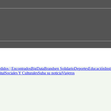
didos | Encontrados
BigData
Brandsen Solidario
Deportes
Educación
Inst
ital
Sociales Y Culturales
Suba su noticia
Viajeros