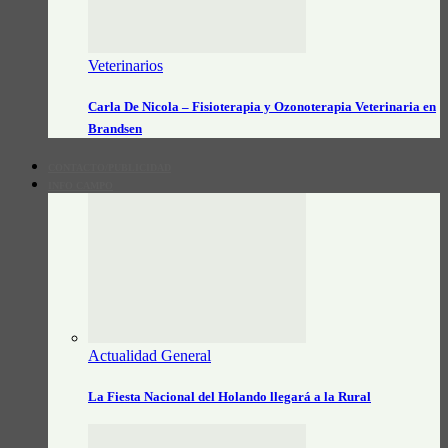
Veterinarios
Carla De Nicola – Fisioterapia y Ozonoterapia Veterinaria en
Brandsen
CONTACTO/PUBLICIDAD
INFO CAMPO
Actualidad General
La Fiesta Nacional del Holando llegará a la Rural