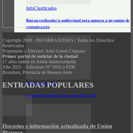
InfoClasificados
Buscan realizador/a audiovisual para sumarse a un equipo de
comunicación
Copyright 2008 - INFOBRANDSEN | Todos los Derechos
Reservados
Propietario y Director: Ariel Grassi Cúpparo
Primer portal de noticias de la ciudad
17 años online en forma ininterrumpida
Año 2025 – Ediciones Nº 5932 a 6296
Brandsen, Provincia de Buenos Aires
ENTRADAS POPULARES
InfoClasificados
Se vende Notebook Lenovo IdeaPad S-145
Horarios e información actualizada de Unión
Platense