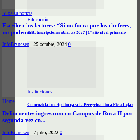
Suba su noticia
Educación
Escriben los lectores: “Si no fuera por los choferes,
no podemos...
IFB: Inscripciones abiertas 2027 | 1° año nivel primario
InfoBrandsen
-
25 octubre, 2024
0
Instituciones
Home
Comenzó la inscripción para la Peregrinación a Pie a Luján
Delincuentes ingresaron en Campos de Roca II por
segunda vez en...
InfoBrandsen
-
7 julio, 2022
0