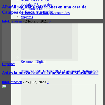
Actualidad Política
Sociales Y Culturales
Albañil realizaba refacciones en una casa de
Ecomunicación
Campos de Roca, sustrajo...
Animales Perdidos | Encontrados
Viajeros
InfoBrandsen
-
2 febrero, 2021
0
RESUMEN DIGITAL
Resumen Digital
Deportes
Resumen Digital Octubre 2021 – Comunidad InfoBrandsen
Así es la nueva casa a la que se muda Maradona...
InfoBrandsen
-
25 julio, 2020
0