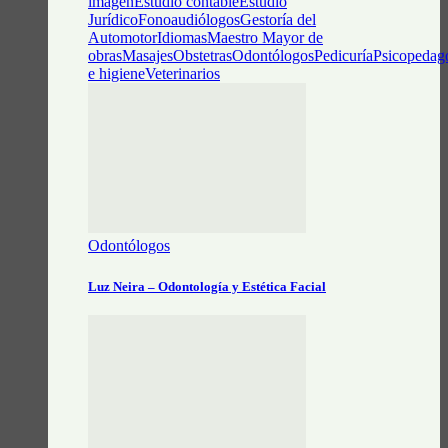
imagen
Estudio contable
Estudio
Jurídico
Fonoaudiólogos
Gestoría del
Automotor
Idiomas
Maestro Mayor de
obras
Masajes
Obstetras
Odontólogos
Pedicuría
Psicopedag
e higiene
Veterinarios
Odontólogos
Luz Neira – Odontología y Estética Facial