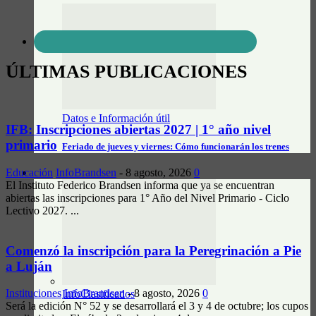
ÚLTIMAS PUBLICACIONES
Datos e Información útil
IFB: Inscripciones abiertas 2027 | 1° año nivel
primario
Feriado de jueves y viernes: Cómo funcionarán los trenes
Educación
InfoBrandsen
-
8 agosto, 2026
0
CLASIFICADOS
El Instituto Federico Brandsen informa que ya se encuentran
abiertas las inscripciones para 1° Año del Nivel Primario - Ciclo
Lectivo 2027. ...
Comenzó la inscripción para la Peregrinación a Pie
a Luján
Instituciones
InfoBrandsen
-
8 agosto, 2026
0
InfoClasificados
Será la edición N° 52 y se desarrollará el 3 y 4 de octubre; los cupos