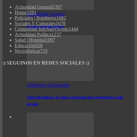
Actualidad General
5397
Home
3281
Actualidad General
Policiales | Bomberos
1682
Sociales Y Culturales
1678
Prontocash Brandsen
Comunidad InfoSanVicente
1444
Actualidad Política
1237
Salud | Hospital
1097
Educación
928
Necrológicas
719
:) SEGUINOS EN REDES SOCIALES :)
Alimentos Artesanales
Salsa Brandsen: el sabor artesanal que transforma cada
picada