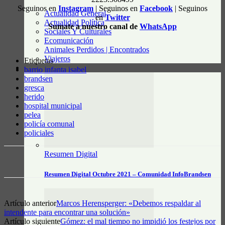
Seguinos en
Instagram
| Seguinos en
Facebook
| Seguinos
Actualidad General
en
Twitter
Actualidad Política
Sumate a nuestro canal de
WhatsApp
Sociales Y Culturales
Ecomunicación
Animales Perdidos | Encontrados
Viajeros
Etiquetas
barrio infanta isabel
RESUMEN DIGITAL
brandsen
gresca
herido
hospital municipal
pelea
policía comunal
policiales
Resumen Digital
Resumen Digital Octubre 2021 – Comunidad InfoBrandsen
Artículo anterior
Marcos Herensperger: «Debemos respaldar al
intendente para encontrar una solución»
Artículo siguiente
Gómez: el mal tiempo no impidió los festejos por