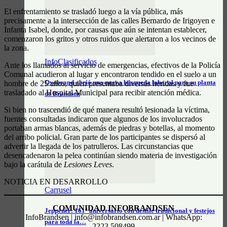
El enfrentamiento se trasladó luego a la vía pública, más
precisamente a la intersección de las calles Bernardo de Irigoyen e
Infanta Isabel, donde, por causas que aún se intentan establecer,
comenzaron los gritos y otros ruidos que alertaron a los vecinos de
la zona.
InfoClasificados
Ante los llamados al servicio de emergencias, efectivos de la Policía
Comunal acudieron al lugar y encontraron tendido en el suelo a un
Ovobrand abrió una nueva búsqueda laboral para su planta
hombre de 25 años, quien presentaba diversas heridas y fue
trasladado al Hospital Municipal para recibir atención médica.
de Brandsen
Si bien no trascendió de qué manera resultó lesionada la víctima,
fuentes consultadas indicaron que algunos de los involucrados
portaban armas blancas, además de piedras y botellas, al momento
del arribo policial. Gran parte de los participantes se dispersó al
advertir la llegada de los patrulleros. Las circunstancias que
desencadenaron la pelea continúan siendo materia de investigación
bajo la carátula de
Lesiones Leves
.
NOTICIA EN DESARROLLO
Carrusel
COMUNIDAD INFOBRANDSEN
Jeppener: 161° aniversario con desfile tradicional y festejos
InfoBrandsen | info@infobrandsen.com.ar | WhatsApp:
para toda la…
2223.508499