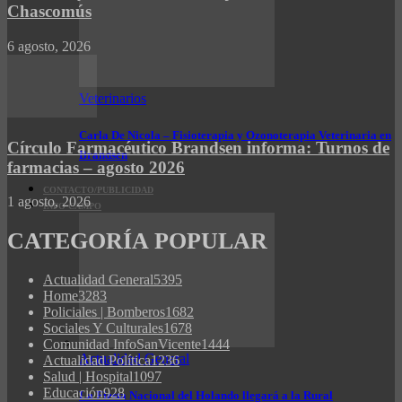
Chascomús
6 agosto, 2026
Veterinarios
Carla De Nicola – Fisioterapia y Ozonoterapia Veterinaria en
Círculo Farmacéutico Brandsen informa: Turnos de
Brandsen
farmacias – agosto 2026
CONTACTO/PUBLICIDAD
1 agosto, 2026
INFO CAMPO
CATEGORÍA POPULAR
Actualidad General
5395
Home
3283
Policiales | Bomberos
1682
Sociales Y Culturales
1678
Comunidad InfoSanVicente
1444
Actualidad General
Actualidad Política
1236
Salud | Hospital
1097
Educación
928
La Fiesta Nacional del Holando llegará a la Rural