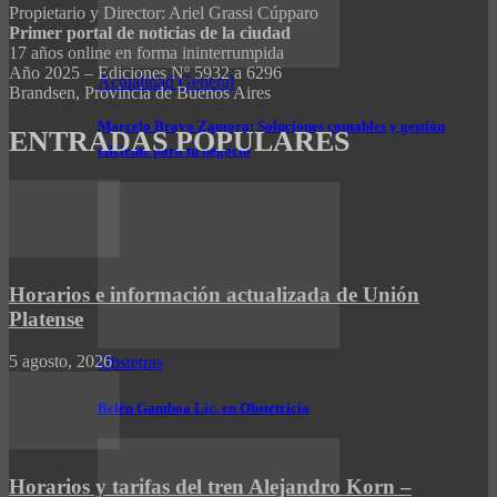
Propietario y Director: Ariel Grassi Cúpparo
Primer portal de noticias de la ciudad
17 años online en forma ininterrumpida
Año 2025 – Ediciones Nº 5932 a 6296
Actualidad General
Brandsen, Provincia de Buenos Aires
Marcelo Bravo Zamora: Soluciones contables y gestión
ENTRADAS POPULARES
eficiente para tu negocio
Horarios e información actualizada de Unión
Platense
5 agosto, 2026
Obstetras
Belén Gamboa Lic. en Obstetricia
Horarios y tarifas del tren Alejandro Korn –