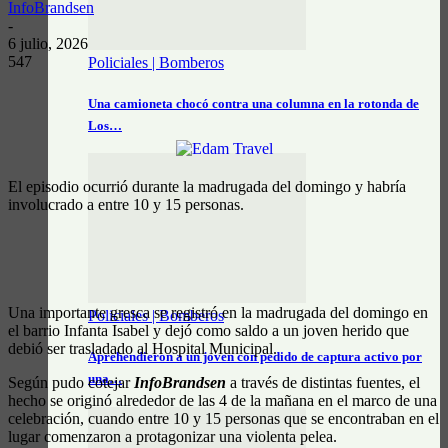
InfoBrandsen
-
6 julio, 2026
547
Policiales | Bomberos
Una camioneta chocó contra una columna en la rotonda de
Los…
El episodio ocurrió durante la madrugada del domingo y habría
involucrado a entre 10 y 15 personas.
Una importante gresca se registró en la madrugada del domingo en
Policiales | Bomberos
el barrio Infanta Isabel y dejó como saldo a un joven herido que
debió ser trasladado al Hospital Municipal.
Aprehendieron a un joven con pedido de captura activo por
una…
Según pudo cotejar
InfoBrandsen
a través de distintas fuentes, el
hecho se originó alrededor de las 4 de la mañana en el marco de una
celebración, cuando entre 10 y 15 personas que se encontraban en el
lugar comenzaron a protagonizar una violenta pelea.