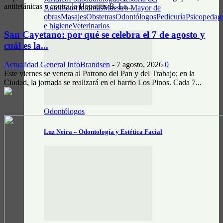
antitetánicas y contra la Hepatitis B. La...
Automotor
Idiomas
Maestro Mayor de
obras
Masajes
Obstetras
Odontólogos
Pedicuría
Psicopedag
e higiene
Veterinarios
San Cayetano: por qué se celebra el 7 de agosto y
cuál es la...
Actualidad General
InfoBrandsen
-
7 agosto, 2026
0
Este viernes se venera al Patrono del Pan y del Trabajo; en la
Ciudad, la jornada se realizará en el barrio Los Pinos. Cada 7...
Odontólogos
Luz Neira – Odontología y Estética Facial