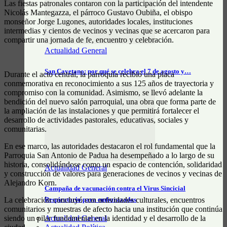
Las fiestas patronales contaron con la participación del intendente
Nicolás Mantegazza, el párroco Gustavo Oubiña, el obispo
monseñor Jorge Lugones, autoridades locales, instituciones
intermedias y cientos de vecinos y vecinas que se acercaron para
compartir una jornada de fe, encuentro y celebración.
Actualidad General
San Cayetano: por qué se celebra el 7 de agosto y…
Durante el acto central, la parroquia recibió una placa
conmemorativa en reconocimiento a sus 125 años de trayectoria y
compromiso con la comunidad. Asimismo, se llevó adelante la
bendición del nuevo salón parroquial, una obra que forma parte de
la ampliación de las instalaciones y que permitirá fortalecer el
desarrollo de actividades pastorales, educativas, sociales y
comunitarias.
En ese marco, las autoridades destacaron el rol fundamental que la
Parroquia San Antonio de Padua ha desempeñado a lo largo de su
historia, consolidándose como un espacio de contención, solidaridad
Actualidad General
y construcción de valores para generaciones de vecinos y vecinas de
Alejandro Korn.
Campaña de vacunación contra el Virus Sincicial
La celebración concluyó con actividades culturales, encuentros
Respiratorio para embarazadas
comunitarios y muestras de afecto hacia una institución que continúa
Actualidad General
siendo un pilar fundamental en la identidad y el desarrollo de la