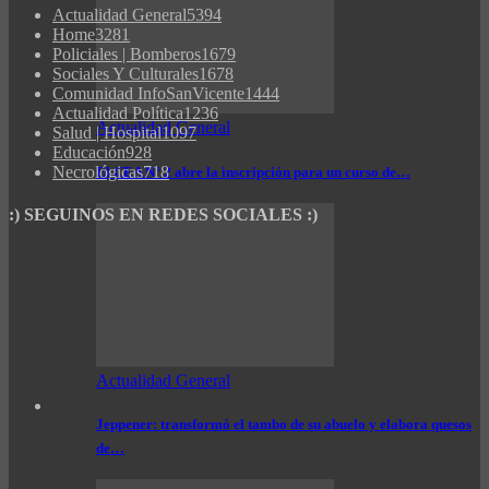
Actualidad General
5394
Home
3281
Policiales | Bomberos
1679
Sociales Y Culturales
1678
Comunidad InfoSanVicente
1444
Actualidad Política
1236
Actualidad General
Salud | Hospital
1097
Educación
928
Necrológicas
718
El CEA N° 2 abre la inscripción para un curso de…
:) SEGUINOS EN REDES SOCIALES :)
Actualidad General
Jeppener: transformó el tambo de su abuelo y elabora quesos
de…