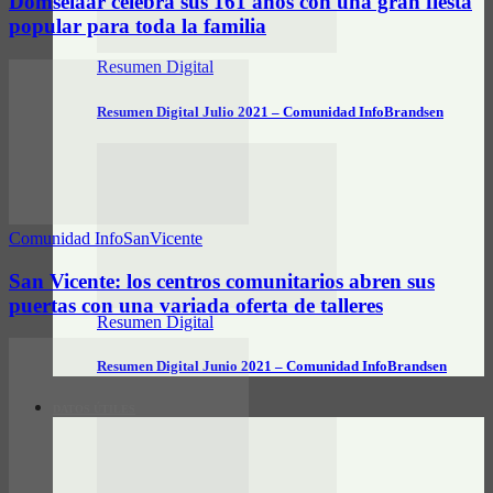
Domselaar celebra sus 161 años con una gran fiesta
popular para toda la familia
Resumen Digital
Resumen Digital Julio 2021 – Comunidad InfoBrandsen
Comunidad InfoSanVicente
San Vicente: los centros comunitarios abren sus
puertas con una variada oferta de talleres
Resumen Digital
Resumen Digital Junio 2021 – Comunidad InfoBrandsen
DATOS ÚTILES