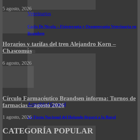
5 agosto, 2026
Veterinarios
Carla De Nicola – Fisioterapia y Ozonoterapia Veterinaria en
Brandsen
Horarios y tarifas del tren Alejandro Korn –
CONTACTO/PUBLICIDAD
Chascomús
INFO CAMPO
6 agosto, 2026
Círculo Farmacéutico Brandsen informa: Turnos de
Actualidad General
farmacias – agosto 2026
1 agosto, 2026
La Fiesta Nacional del Holando llegará a la Rural
CATEGORÍA POPULAR