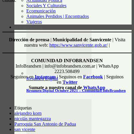
Actualidad Política
ciudad.
Sociales Y Culturales
Ecomunicación
Animales Perdidos | Encontrados
Viajeros
RESUMEN DIGITAL
Dirección de prensa
|
Municipalidad d
e
Sanvicente
| Visita
nuestra web:
https://www.sanvicente.gob.ar/
|
COMUNIDAD INFOBRANDSEN
InfoBrandsen | info@infobrandsen.com.ar | WhatsApp
2223.508499
Seguinos en
Instagram
| Seguinos en
Facebook
| Seguinos
Resumen Digital
en
Twitter
Sumate a nuestro canal de
WhatsApp
Resumen Digital Octubre 2021 – Comunidad InfoBrandsen
Etiquetas
alejandro korn
nicolás mantegazza
Parroquia San Antonio de Padua
san vicente