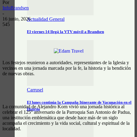
Por
InfoBrandsen
-
16 junio, 2026
Actualidad General
545
El viernes 14 llegá la VTV móvil a Brandsen
Los festejos reunieron a autoridades, representantes de la Iglesia y
vecinos en una jornada marcada por la fe, la historia y la bendición
de nuevas obras.
Carrusel
El lunes continúa la Campaña Itinerante de Vacunación en el
La comunidad de Alejandro Korn vivió una jornada histórica al
Distrito
celebrar el 125° aniversario de la Parroquia San Antonio de Padua,
una institución emblemática que desde hace más de un siglo
acompaña el crecimiento y la vida social, cultural y espiritual de la
localidad.