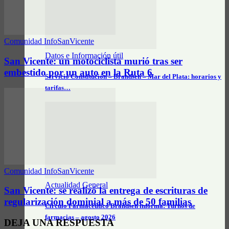
Comunidad InfoSanVicente
Datos e Información útil
San Vicente: un motociclista murió tras ser
embestido por un auto en la Ruta 6
Servicio Constitución – Brandsen – Mar del Plata: horarios y
tarifas…
Comunidad InfoSanVicente
Actualidad General
San Vicente: se realizó la entrega de escrituras de
regularización dominial a más de 50 familias
Círculo Farmacéutico Brandsen informa: Turnos de
farmacias – agosto 2026
DEJA UNA RESPUESTA