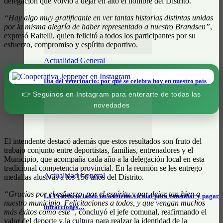
delegación que volvió a dejar en alto el nombre del Distrito.
“Hay algo muy gratificante en ver tantas historias distintas unidas
por la misma alegría de haber representado a nuestro Brandsen”
,
expresó Raitelli, quien felicitó a todos los participantes por su
esfuerzo, compromiso y espíritu deportivo.
Actualidad General
Día del veterinario: por qué se celebra hoy en nuestro país
👉 Seguinos en Instagram para enterarte de todas las
novedades
El intendente destacó además que estos resultados son fruto del
trabajo conjunto entre deportistas, familias, entrenadores y el
Municipio, que acompaña cada año a la delegación local en esta
tradicional competencia provincial. En la reunión se les entrego
Actualidad General
medallas alusivas a los 150 años del Distrito.
“Gracias por el esfuerzo, por el espíritu y por dejar tan bien a
La Provincia lanzó un asistente virtual para consultar y pagar
nuestro municipio. Felicitaciones a todos, y que vengan muchos
infracciones…
más éxitos como este”
, concluyó el jefe comunal, reafirmando el
valor del deporte y la cultura para realzar la identidad de la