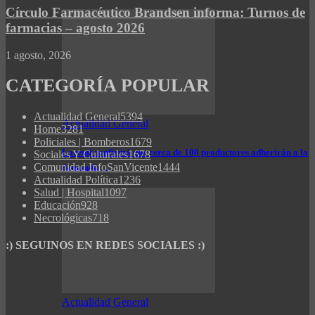
Círculo Farmacéutico Brandsen informa: Turnos de
farmacias – agosto 2026
1 agosto, 2026
CATEGORÍA POPULAR
Actualidad General
5394
Actualidad General
Home
3281
Policiales | Bomberos
1679
Lorenti confirmó que cerca de 100 productores adherirán a la
Sociales Y Culturales
1678
Comunidad InfoSanVicente
1444
demanda…
Actualidad Política
1236
Salud | Hospital
1097
Educación
928
Necrológicas
718
:) SEGUINOS EN REDES SOCIALES :)
Actualidad General