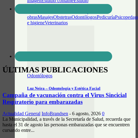
imagen
Estudio contable
Estudio
Jurídico
Fonoaudiólogos
Gestoría del
Automotor
Idiomas
Maestro Mayor de
obras
Masajes
Obstetras
Odontólogos
Pedicuría
Psicopedag
e higiene
Veterinarios
ÚLTIMAS PUBLICACIONES
Odontólogos
Luz Neira – Odontología y Estética Facial
Campaña de vacunación contra el Virus Sincicial
Respiratorio para embarazadas
Actualidad General
InfoBrandsen
-
6 agosto, 2026
0
La Municipalidad, a través de la Secretaría de Salud, recuerda que
hasta el 31 de agosto las personas embarazadas que se encuentren
cursando entre...