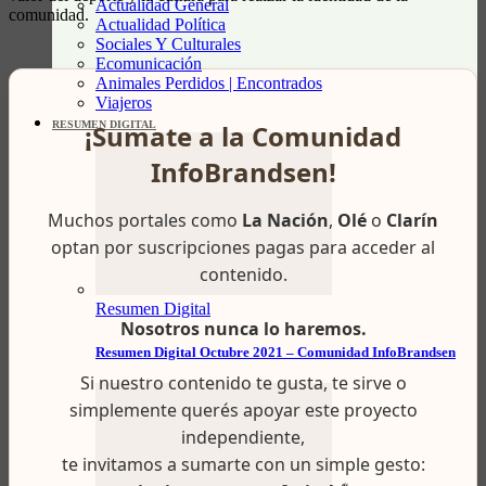
Actualidad General
comunidad.
Actualidad Política
Sociales Y Culturales
Ecomunicación
Animales Perdidos | Encontrados
Viajeros
¡Sumate a la Comunidad
RESUMEN DIGITAL
InfoBrandsen!
Muchos portales como
La Nación
,
Olé
o
Clarín
optan por suscripciones pagas para acceder al
contenido.
Resumen Digital
Nosotros nunca lo haremos.
Resumen Digital Octubre 2021 – Comunidad InfoBrandsen
Si nuestro contenido te gusta, te sirve o
simplemente querés apoyar este proyecto
independiente,
te invitamos a sumarte con un simple gesto: