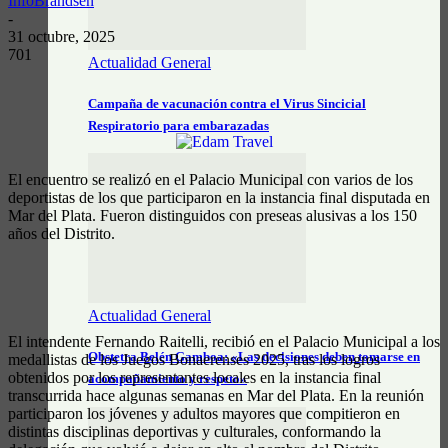
InfoBrandsen
-
31 octubre, 2025
701
Actualidad General
Campaña de vacunación contra el Virus Sincicial
Respiratorio para embarazadas
El encuentro se realizó en el Palacio Municipal con varios de los
deportistas de los que participaron en la instancia final disputada en
Mar del Plata. Fueron distinguidos con preseas alusivas a los 150
años del Distrito.
Actualidad General
El intendente Fernando Raitelli, recibió en el Palacio Municipal a los
Obstetra Belén Gamboa: «Las decisiones deben tomarse en
medallistas de los Juegos Bonaerenses 2025, tras los logros
obtenidos por los representantes locales en la instancia final
acompañamiento y respeto»
transcurrida hace algunas semanas en Mar del Plata. En la reunión
participaron los jóvenes y adultos mayores que compitieron en
distintas disciplinas deportivas y culturales, conformando la