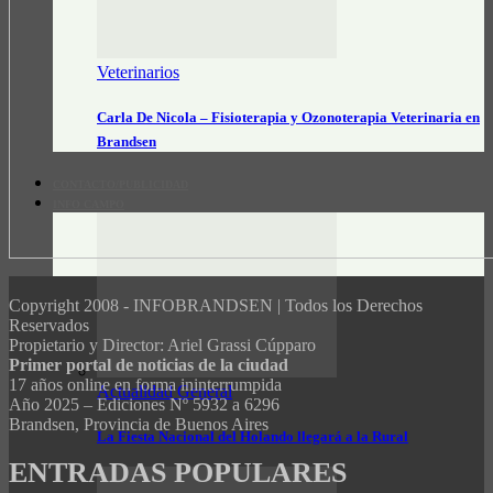
Veterinarios
Carla De Nicola – Fisioterapia y Ozonoterapia Veterinaria en
Brandsen
CONTACTO/PUBLICIDAD
INFO CAMPO
Copyright 2008 - INFOBRANDSEN | Todos los Derechos
Reservados
Propietario y Director: Ariel Grassi Cúpparo
Primer portal de noticias de la ciudad
17 años online en forma ininterrumpida
Actualidad General
Año 2025 – Ediciones Nº 5932 a 6296
Brandsen, Provincia de Buenos Aires
La Fiesta Nacional del Holando llegará a la Rural
ENTRADAS POPULARES