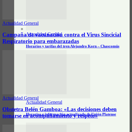
Actualidad General
Actualidad General
Campaña de vacunación contra el Virus Sincicial
Respiratorio para embarazadas
Horarios y tarifas del tren Alejandro Korn – Chascomús
Actualidad General
Actualidad General
Obstetra Belén Gamboa: «Las decisiones deben
Horarios e información actualizada de Unión Platense
tomarse en acompañamiento y respeto»