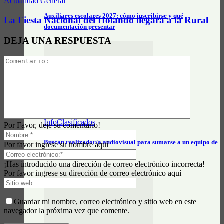
Actualidad General
Auxiliares escolares 2027: cómo inscribirse y qué
La Fiesta Nacional del Holando llegará a la Rural
documentación presentar
DEJA UNA RESPUESTA
InfoClasificados
Por Favor, deje su comentario!
Buscan realizador/a audiovisual para sumarse a un equipo de
Por favor ingrese su nombre aquí
comunicación
¡Has introducido una dirección de correo electrónico incorrecta!
Por favor ingrese su dirección de correo electrónico aquí
Guardar mi nombre, correo electrónico y sitio web en este
navegador la próxima vez que comente.