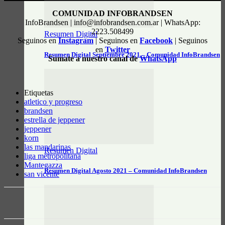
COMUNIDAD INFOBRANDSEN
InfoBrandsen | info@infobrandsen.com.ar | WhatsApp:
2223.508499
Resumen Digital
Seguinos en
Instagram
| Seguinos en
Facebook
| Seguinos
en
Twitter
Resumen Digital Septiembre 2021 – Comunidad InfoBrandsen
Sumate a nuestro canal de
WhatsApp
Etiquetas
atletico y progreso
brandsen
estrella de jeppener
jeppener
korn
las mandarinas
Resumen Digital
liga metropolitana
Mantegazza
Resumen Digital Agosto 2021 – Comunidad InfoBrandsen
san vicente