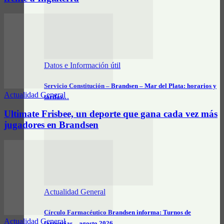
Datos e Información útil
Servicio Constitución – Brandsen – Mar del Plata: horarios y
Actualidad General
tarifas…
Ultimate Frisbee, un deporte que gana cada vez más
jugadores en Brandsen
Actualidad General
Círculo Farmacéutico Brandsen informa: Turnos de
Actualidad General
farmacias – agosto 2026