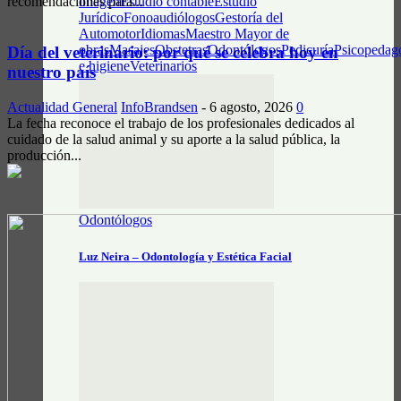
imagen
Estudio contable
Estudio
recomendaciones para...
Jurídico
Fonoaudiólogos
Gestoría del
Automotor
Idiomas
Maestro Mayor de
obras
Masajes
Obstetras
Odontólogos
Pedicuría
Psicopedag
Día del veterinario: por qué se celebra hoy en
e higiene
Veterinarios
nuestro país
Actualidad General
InfoBrandsen
-
6 agosto, 2026
0
La fecha reconoce el trabajo de los profesionales dedicados al
cuidado de la salud animal y su aporte a la salud pública, la
producción...
Odontólogos
Luz Neira – Odontología y Estética Facial