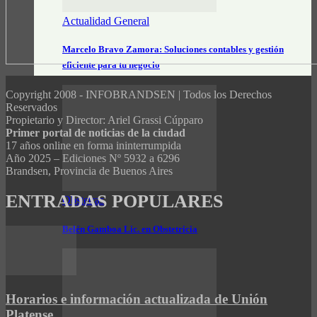
Actualidad General
Marcelo Bravo Zamora: Soluciones contables y gestión
eficiente para tu negocio
Copyright 2008 - INFOBRANDSEN | Todos los Derechos
Reservados
Propietario y Director: Ariel Grassi Cúpparo
Primer portal de noticias de la ciudad
17 años online en forma ininterrumpida
Año 2025 – Ediciones Nº 5932 a 6296
Brandsen, Provincia de Buenos Aires
ENTRADAS POPULARES
Obstetras
Belén Gamboa Lic. en Obstetricia
Horarios e información actualizada de Unión
Platense