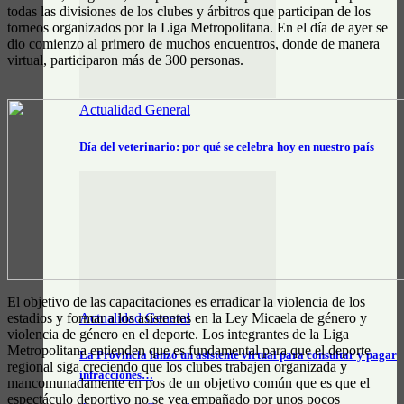
todas las divisiones de los clubes y árbitros que participan de los
torneos organizados por la Liga Metropolitana. En el día de ayer se
dio comienzo al primero de muchos encuentros, donde de manera
virtual, participaron más de 300 personas.
Actualidad General
Día del veterinario: por qué se celebra hoy en nuestro país
El objetivo de las capacitaciones es erradicar la violencia de los
estadios y formar a los asistentes en la Ley Micaela de género y
Actualidad General
violencia de género en el deporte. Los integrantes de la Liga
Metropolitana entienden que es fundamental para que el deporte
La Provincia lanzó un asistente virtual para consultar y pagar
regional siga creciendo que los clubes trabajen organizada y
infracciones…
mancomunadamente en pos de un objetivo común que es que el
espectáculo deportivo no se vea empañado por unos pocos