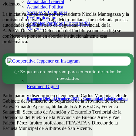
Actualidad General
violentos.
Actualidad Política
Sociales Y Culturales
La iniciativa, impulsada por el presidente Nicolás Mantegazza y la
Ecomunicación
comisión directiva de la Liga Metropolitana, fue celebrada por las
Animales Perdidos | Encontrados
autoridades del Ministerio de Seguridad Provincial, de la
Viajeros
A.Pre.Vi.De. y de la Defensoría del Pueblo ya que esta liga se
RESUMEN DIGITAL
convierte en pionera en abordar institucionalmente esta
problemática.
👉 Seguinos en Instagram para enterarte de todas las
novedades
Resumen Digital
Participaron y disertaron en el encuentro Carlos Montaña, Jefe de
Resumen Digital Octubre 2021 – Comunidad InfoBrandsen
Gabinete del Ministerio de Seguridad de la Provincia de Buenos
Aires, Eduardo Aparicio, titular de la A.Pre.Vi.De., Federico
Santarelli, Secretario de Atención y Desarrollo Territorial de la
Defensoría del Pueblo de la Provincia de Buenos Aires y Yael
Falcón Pérez, árbitro profesional FIFA/AFA y Director de la
Escuela Municipal de Árbitros de San Vicente.