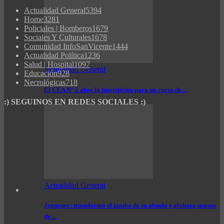
Actualidad General
5394
Home
3281
Policiales | Bomberos
1679
Sociales Y Culturales
1678
Comunidad InfoSanVicente
1444
Actualidad Política
1236
Salud | Hospital
1097
Actualidad General
Educación
928
Necrológicas
718
El CEA N° 2 abre la inscripción para un curso de…
:) SEGUINOS EN REDES SOCIALES :)
Actualidad General
Jeppener: transformó el tambo de su abuelo y elabora quesos
de…