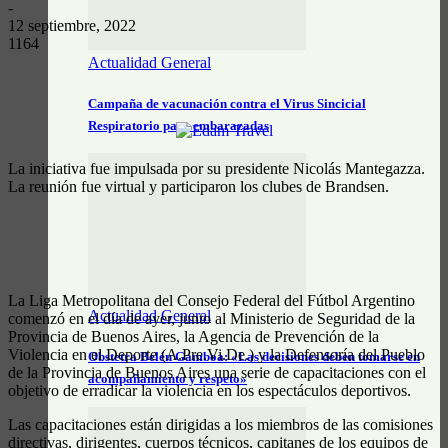
-
12 septiembre, 2022
1164
Actualidad General
Campaña de vacunación contra el Virus Sincicial
Respiratorio para embarazadas
La iniciativa fue impulsada por su presidente Nicolás Mantegazza.
La reunión fue virtual y participaron los clubes de Brandsen.
La Liga Metropolitana del Consejo Federal del Fútbol Argentino
Actualidad General
comenzó en el día de ayer, junto al Ministerio de Seguridad de la
Provincia de Buenos Aires, la Agencia de Prevención de la
Violencia en el Deporte (A.Pre.Vi.De.) y la Defensoría del Pueblo
Obstetra Belén Gamboa: «Las decisiones deben tomarse en
de la Provincia de Buenos Aires una serie de capacitaciones con el
acompañamiento y respeto»
objetivo de erradicar la violencia en los espectáculos deportivos.
Las capacitaciones están dirigidas a los miembros de las comisiones
directivas, dirigentes, cuerpos técnicos, capitanes de los equipos de