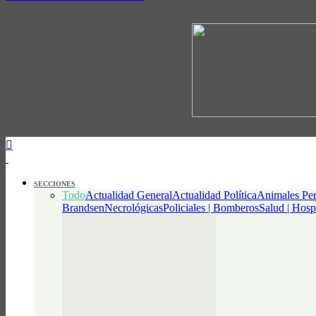
SECCIONES
Todo
Actualidad General
Actualidad Política
Animales Per
Brandsen
Necrológicas
Policiales | Bomberos
Salud | Hosp