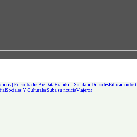
didos | Encontrados
BigData
Brandsen Solidario
Deportes
Educación
Inst
ital
Sociales Y Culturales
Suba su noticia
Viajeros