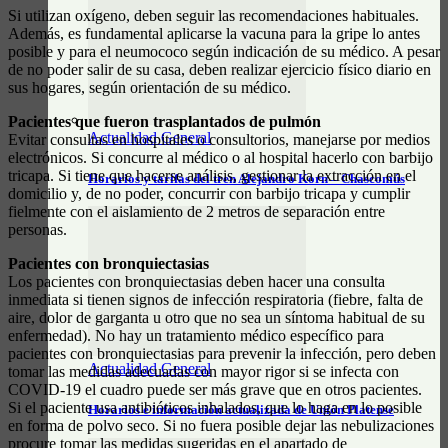
Si utilizan oxígeno, deben seguir las recomendaciones habituales.
Además, es fundamental aplicarse la vacuna para la gripe lo antes
posible y para el neumococo según indicación de su médico. A pesar
de no poder salir de su casa, deben realizar ejercicio físico diario en
sus hogares, según orientación de su médico.
Pacientes que fueron trasplantados de pulmón
Actualidad General
Evitar consultas en hospitales o consultorios, manejarse por medios
electrónicos. Si concurre al médico o al hospital hacerlo con barbijo
tricapa. Si tiene que hacerse análisis, gestionar la extracción en el
Horarios y tarifas del tren Alejandro Korn – Chascomús
domicilio y, de no poder, concurrir con barbijo tricapa y cumplir
fielmente con el aislamiento de 2 metros de separación entre
personas.
Pacientes con bronquiectasias
Los pacientes con bronquiectasias deben hacer una consulta
inmediata si tienen signos de infección respiratoria (fiebre, falta de
aire, dolor de garganta u otro que no sea un síntoma habitual de su
enfermedad). No hay un tratamiento médico específico para
pacientes con bronquiectasias para prevenir la infección, pero deben
Actualidad General
tomar las medidas adecuadas con mayor rigor si se infecta con
COVID-19 el cuadro puede ser más grave que en otros pacientes.
Si el paciente usa antibióticos inhalados, que lo haga en lo posible
Horarios e información actualizada de Unión Platense
en forma de polvo seco. Si no fuera posible dejar las nebulizaciones
procure tomar las medidas sugeridas en el apartado de