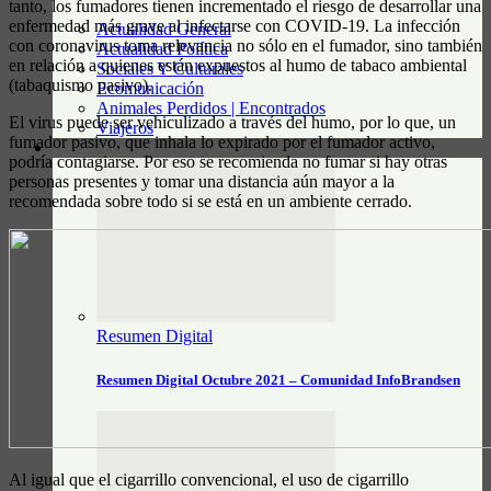
tanto, los fumadores tienen incrementado el riesgo de desarrollar una
enfermedad más grave al infectarse con COVID-19. La infección
Actualidad General
con coronavirus toma relevancia no sólo en el fumador, sino también
Actualidad Política
en relación a quienes están expuestos al humo de tabaco ambiental
Sociales Y Culturales
(tabaquismo pasivo).
Ecomunicación
Animales Perdidos | Encontrados
El virus puede ser vehiculizado a través del humo, por lo que, un
Viajeros
fumador pasivo, que inhala lo expirado por el fumador activo,
RESUMEN DIGITAL
podría contagiarse. Por eso se recomienda no fumar si hay otras
personas presentes y tomar una distancia aún mayor a la
recomendada sobre todo si se está en un ambiente cerrado.
Resumen Digital
Resumen Digital Octubre 2021 – Comunidad InfoBrandsen
Al igual que el cigarrillo convencional, el uso de cigarrillo