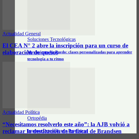
Actualidad General
Soluciones Tecnológicas
El CEA N° 2 abre la inscripción para un curso de
elaboración de quesos
Movimiento Yo Puedo: clases personalizadas para aprender
tecnología a tu ritmo
Actualidad Política
Ortopédia
“Necesitamos resolverlo este año”: la AJB volvió a
reclamar la destitución de la fiscal de Brandsen
Insumos Ortopédicos y Deportivos