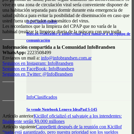
vive en una zona de circulación viral sería conveniente disponer de
una habitación separada para dormir durante esta emergencia de
salud pública para evitar la posibilidad de diseminación en caso que
usted fuera un portador asintomático del virus.
InfoClasificados
Les recordamos que la limpieza del CPAP que no varía de la
habitual (realizar la limpieza diaria de la máscara con una toalla
Buscan realizador/a audiovisual para sumarse a un equipo de
comunicación
Información compartida a la Comunidad InfoBrandsen
WhatsApp:
2223508499
Envianos un mail a:
info@infobrandsen.com.ar
Seguinos en Instagram: InfoBrandsen
Seguinos en FaceBook: InfoBrandsen
Seguinos en Twitter: @InfoBrandsen
InfoClasificados
Se vende Notebook Lenovo IdeaPad S-145
Artículo anterior
Kicillof oficializó el salvataje a los intendentes:
finalmente serán $9.000 millones
Artículo siguiente
Cappelletti después de la reunión con Kicillof
“nada está garantizado, pero nuestra prioridad son los sueldos