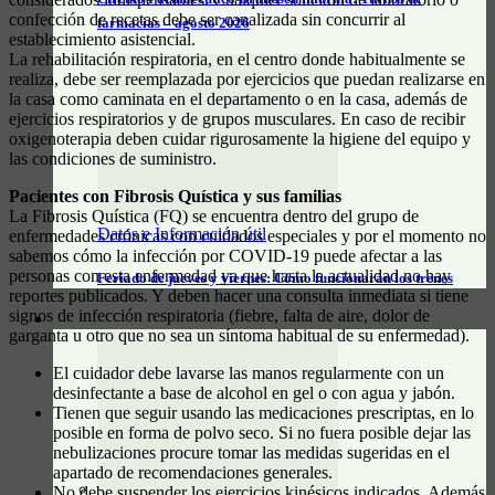
confección de recetas debe ser canalizada sin concurrir al
farmacias – agosto 2026
establecimiento asistencial.
La rehabilitación respiratoria, en el centro donde habitualmente se
realiza, debe ser reemplazada por ejercicios que puedan realizarse en
la casa como caminata en el departamento o en la casa, además de
ejercicios respiratorios y de grupos musculares. En caso de recibir
oxigenoterapia deben cuidar rigurosamente la higiene del equipo y
las condiciones de suministro.
Pacientes con Fibrosis Quística y sus familias
La Fibrosis Quística (FQ) se encuentra dentro del grupo de
Datos e Información útil
enfermedades crónicas con cuidados especiales y por el momento no
sabemos cómo la infección por COVID-19 puede afectar a las
personas con esta enfermedad ya que hasta la actualidad no hay
Feriado de jueves y viernes: Cómo funcionarán los trenes
reportes publicados. Y deben hacer una consulta inmediata si tiene
signos de infección respiratoria (fiebre, falta de aire, dolor de
CLASIFICADOS
garganta u otro que no sea un síntoma habitual de su enfermedad).
El cuidador debe lavarse las manos regularmente con un
desinfectante a base de alcohol en gel o con agua y jabón.
Tienen que seguir usando las medicaciones prescriptas, en lo
posible en forma de polvo seco. Si no fuera posible dejar las
nebulizaciones procure tomar las medidas sugeridas en el
apartado de recomendaciones generales.
No debe suspender los ejercicios kinésicos indicados. Además