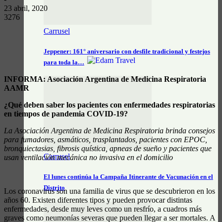
23 abril, 2020
3276
Carrusel
Jeppener: 161° aniversario con desfile tradicional y festejos
para toda la…
INFORMA: Asociación Argentina de Medicina Respiratoria
AAMR
¿Qué deben saber los pacientes con enfermedades respiratorias
en tiempos de pandemia COVID-19?
La Asociación Argentina de Medicina Respiratoria brinda consejos
para fumadores, asmáticos, trasplantados, pacientes con EPOC,
bronquiectasias, fibrosis quística, apneas de sueño y pacientes que
Carrusel
usan ventilación mecánica no invasiva en el domicilio
El lunes continúa la Campaña Itinerante de Vacunación en el
Distrito
Los coronavirus son una familia de virus que se descubrieron en los
años 60. Existen diferentes tipos y pueden provocar distintas
enfermedades, desde muy leves como un resfrío, a cuadros más
graves como neumonías severas que pueden llegar a ser mortales. A