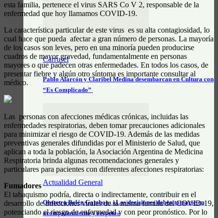
esta familia, pertenece el virus SARS Co V 2, responsable de la
enfermedad que hoy llamamos COVID-19.
La característica particular de este virus es su alta contagiosidad, lo
cual hace que pueda afectar a gran número de personas. La mayoría
de los casos son leves, pero en una minoría pueden producirse
cuadros de mayor gravedad, fundamentalmente en personas
Carrusel
mayores o que padecen otras enfermedades. En todos los casos, de
presentar fiebre y algún otro síntoma es importante consultar al
Pablo Alarcón y Claribel Medina desembarcan en Cultura con
médico.
“Es Complicado”
Las personas con afecciones médicas crónicas, incluidas las
enfermedades respiratorias, deben tomar precauciones adicionales
para minimizar el riesgo de COVID-19. Además de las medidas
preventivas generales difundidas por el Ministerio de Salud, que
aplican a toda la población, la Asociación Argentina de Medicina
Respiratoria brinda algunas recomendaciones generales y
particulares para pacientes con diferentes afecciones respiratorias:
Actualidad General
Fumadores
El tabaquismo podría, directa o indirectamente, contribuir en el
Obstetra Belén Gamboa: «Las decisiones deben tomarse en
desarrollo de infecciones virales de la misma familia del COVID-19,
potenciando el riesgo de enfermedad y con peor pronóstico. Por lo
acompañamiento y respeto»