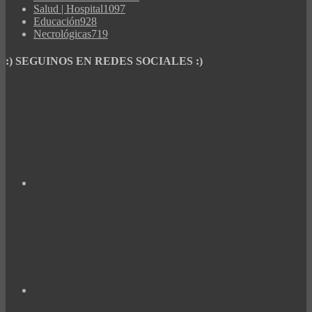
Salud | Hospital
1097
Educación
928
Necrológicas
719
:) SEGUINOS EN REDES SOCIALES :)