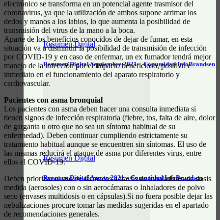
electrónico se transforma en un potencial agente trasmisor del
coronavirus, ya que la utilización de ambos supone arrimar los
dedos y manos a los labios, lo que aumenta la posibilidad de
transmisión del virus de la mano a la boca.
Aparte de los beneficios conocidos de dejar de fumar, en esta
Resumen Digital
situación va a disminuir la posibilidad de transmisión de infección
por COVID-19 y en caso de enfermar, un ex fumador tendrá mejor
Resumen Digital Septiembre 2021 – Comunidad InfoBrandsen
manejo de la infección por el impacto beneficioso, positivo e
inmediato en el funcionamiento del aparato respiratorio y
cardiovascular.
Pacientes con asma bronquial
Los pacientes con asma deben hacer una consulta inmediata si
tienen signos de infección respiratoria (fiebre, tos, falta de aire, dolor
de garganta u otro que no sea un síntoma habitual de su
enfermedad). Deben continuar cumpliendo estrictamente su
tratamiento habitual aunque se encuentren sin síntomas. El uso de
las mismas reducirá el ataque de asma por diferentes virus, entre
Resumen Digital
ellos el COVID-19.
Resumen Digital Agosto 2021 – Comunidad InfoBrandsen
Deben priorizar el uso de fármacos a través de inhaladores de dosis
medida (aerosoles) con o sin aerocámaras o Inhaladores de polvo
seco (envases multidosis o en cápsulas).Si no fuera posible dejar las
nebulizaciones procure tomar las medidas sugeridas en el apartado
de recomendaciones generales.