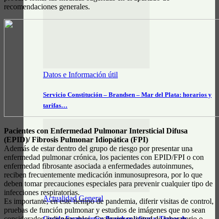
recomendaciones generales.
Datos e Información útil
Servicio Constitución – Brandsen – Mar del Plata: horarios y
tarifas…
Pacientes con Enfermedad Pulmonar Intersticial Difusa
(EPID)/ Fibrosis Pulmonar Idiopática (FPI)
Además de estar dentro del grupo de riesgo por presentar una
enfermedad pulmonar crónica, los pacientes con EPID/FPI o con
enfermedad fibrosante asociada a enfermedades autoinmunes,
reciben frecuentemente medicación inmunosupresora, por lo que
deben tomar precauciones especiales para prevenir cualquier tipo de
infecciones respiratorias.
Actualidad General
Es importante, en este tiempo de pandemia, diferir visitas de control,
pruebas de función pulmonar y estudios de imágenes que no sean
considerados indispensables. Cualquier solicitud de laboratorio o
Círculo Farmacéutico Brandsen informa: Turnos de