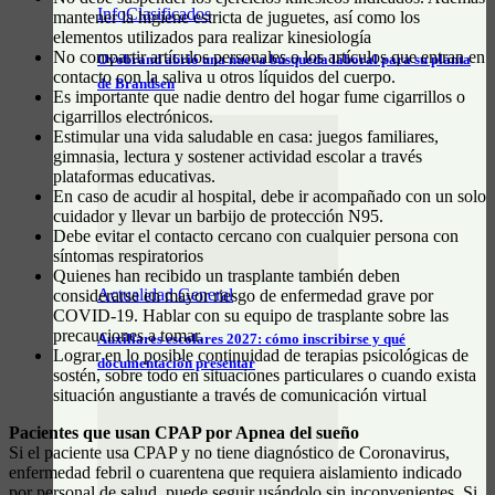
InfoClasificados
mantener la higiene estricta de juguetes, así como los
elementos utilizados para realizar kinesiología
No compartir artículos personales o los artículos que entran en
Ovobrand abrió una nueva búsqueda laboral para su planta
contacto con la saliva u otros líquidos del cuerpo.
de Brandsen
Es importante que nadie dentro del hogar fume cigarrillos o
cigarrillos electrónicos.
Estimular una vida saludable en casa: juegos familiares,
gimnasia, lectura y sostener actividad escolar a través
plataformas educativas.
En caso de acudir al hospital, debe ir acompañado con un solo
cuidador y llevar un barbijo de protección N95.
Debe evitar el contacto cercano con cualquier persona con
síntomas respiratorios
Quienes han recibido un trasplante también deben
Actualidad General
considerarse en mayor riesgo de enfermedad grave por
COVID-19. Hablar con su equipo de trasplante sobre las
precauciones a tomar.
Auxiliares escolares 2027: cómo inscribirse y qué
Lograr en lo posible continuidad de terapias psicológicas de
documentación presentar
sostén, sobre todo en situaciones particulares o cuando exista
situación angustiante a través de comunicación virtual
Pacientes que usan CPAP por Apnea del sueño
Si el paciente usa CPAP y no tiene diagnóstico de Coronavirus,
enfermedad febril o cuarentena que requiera aislamiento indicado
por personal de salud, puede seguir usándolo sin inconvenientes. Si