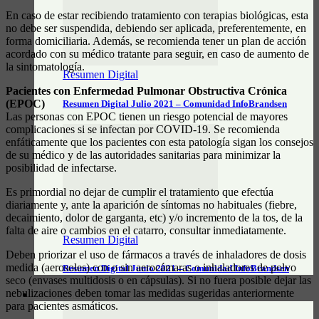
En caso de estar recibiendo tratamiento con terapias biológicas, esta
no debe ser suspendida, debiendo ser aplicada, preferentemente, en
forma domiciliaria. Además, se recomienda tener un plan de acción
acordado con su médico tratante para seguir, en caso de aumento de
la sintomatología.
Resumen Digital
Pacientes con Enfermedad Pulmonar Obstructiva Crónica
(EPOC)
Resumen Digital Julio 2021 – Comunidad InfoBrandsen
Las personas con EPOC tienen un riesgo potencial de mayores
complicaciones si se infectan por COVID-19. Se recomienda
enfáticamente que los pacientes con esta patología sigan los consejos
de su médico y de las autoridades sanitarias para minimizar la
posibilidad de infectarse.
Es primordial no dejar de cumplir el tratamiento que efectúa
diariamente y, ante la aparición de síntomas no habituales (fiebre,
decaimiento, dolor de garganta, etc) y/o incremento de la tos, de la
falta de aire o cambios en el catarro, consultar inmediatamente.
Resumen Digital
Deben priorizar el uso de fármacos a través de inhaladores de dosis
medida (aerosoles) con o sin aerocámaras o inhaladores de polvo
Resumen Digital Junio 2021 – Comunidad InfoBrandsen
seco (envases multidosis o en cápsulas). Si no fuera posible dejar las
nebulizaciones deben tomar las medidas sugeridas anteriormente
DATOS ÚTILES
para pacientes asmáticos.