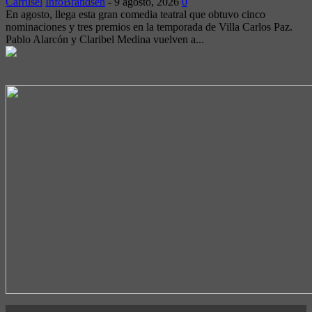
Carrusel
InfoBrandsen
-
9 agosto, 2026
0
En agosto, llega esta gran comedia teatral que obtuvo cinco
nominaciones y tres premios en la temporada de Villa Carlos Paz.
Pablo Alarcón y Claribel Medina vuelven a...