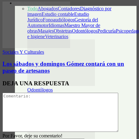
GUÍA PROFESIONAL
Todo
Abogados
Contadores
Diagnóstico por
imagen
Estudio contable
Estudio
Jurídico
Fonoaudiólogos
Gestoría del
Automotor
Idiomas
Maestro Mayor de
obras
Masajes
Obstetras
Odontólogos
Pedicuría
Psicopedag
e higiene
Veterinarios
Sociales Y Culturales
Los sábados y domingos Gómez contará con un
paseo de artesanos
DEJA UNA RESPUESTA
Odontólogos
Luz Neira – Odontología y Estética Facial
Por Favor, deje su comentario!