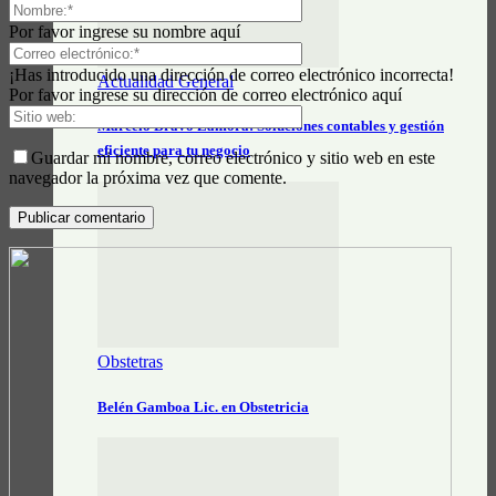
Por favor ingrese su nombre aquí
¡Has introducido una dirección de correo electrónico incorrecta!
Actualidad General
Por favor ingrese su dirección de correo electrónico aquí
Marcelo Bravo Zamora: Soluciones contables y gestión
eficiente para tu negocio
Guardar mi nombre, correo electrónico y sitio web en este
navegador la próxima vez que comente.
Obstetras
Belén Gamboa Lic. en Obstetricia