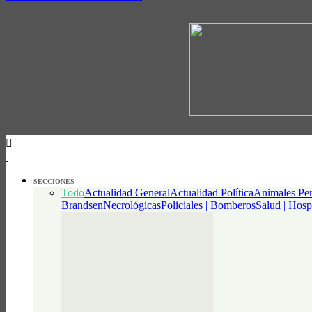
SECCIONES
Todo
Actualidad General
Actualidad Política
Animales Per
Brandsen
Necrológicas
Policiales | Bomberos
Salud | Hosp