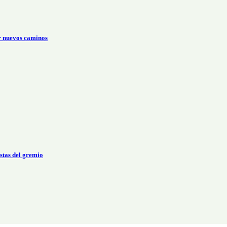
r nuevos caminos
stas del gremio