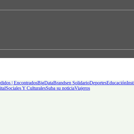
didos | Encontrados
BigData
Brandsen Solidario
Deportes
Educación
Inst
ital
Sociales Y Culturales
Suba su noticia
Viajeros