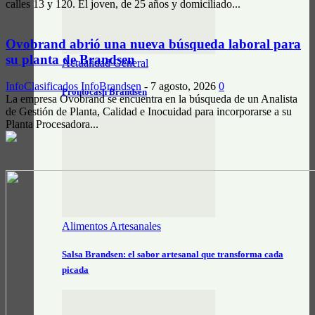
calles 13 y 120. El joven, de 25 años y domiciliado...
Ovobrand abrió una nueva búsqueda laboral para
su planta de Brandsen
Actualidad General
InfoClasificados
InfoBrandsen
-
7 agosto, 2026
0
Prontocash Brandsen
La empresa Ovobrand se encuentra en la búsqueda de un Analista
de Gestión de Planta, Calidad e Inocuidad para incorporarse a su
Planta Procesadora...
Alimentos Artesanales
Salsa Brandsen: el sabor artesanal que transforma cada
picada