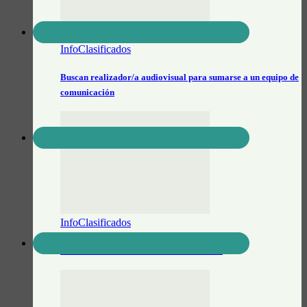
InfoClasificados
Buscan realizador/a audiovisual para sumarse a un equipo de
comunicación
InfoClasificados
Se vende Notebook Lenovo IdeaPad S-145