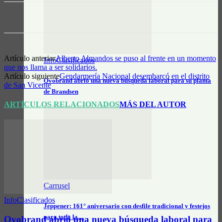
Artículo anterior
Alberto Almandos se puso al frente en un momento
InfoClasificados
que nos llama a ser solidarios.
Artículo siguiente
Gendarmería Nacional desembarcó en el distrito
Ovobrand abrió una nueva búsqueda laboral para su planta
de San Vicente
de Brandsen
ARTÍCULOS RELACIONADOS
MÁS DEL AUTOR
Carrusel
InfoClasificados
Jeppener: 161° aniversario con desfile tradicional y festejos
para toda la…
Ovobrand abrió una nueva búsqueda laboral para