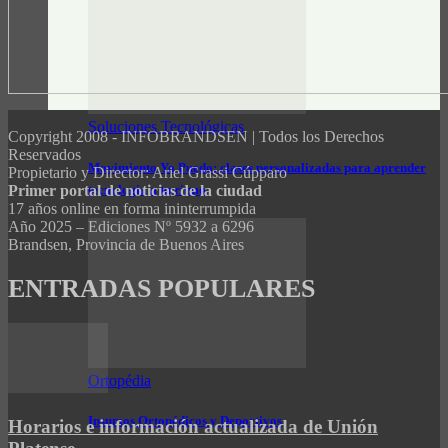
Soluciones Tecnológicas
Copyright 2008 - INFOBRANDSEN | Todos los Derechos
Reservados
Movimiento Yo Puedo: clases personalizadas para aprender
Propietario y Director: Ariel Grassi Cúpparo
tecnología a tu ritmo
Primer portal de noticias de la ciudad
17 años online en forma ininterrumpida
Año 2025 – Ediciones Nº 5932 a 6296
Brandsen, Provincia de Buenos Aires
ENTRADAS POPULARES
Ortopédia
Insumos Ortopédicos y Deportivos
Horarios e información actualizada de Unión