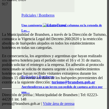
917
Policiales | Bomberos
Una camioneta chocó contra una columna en la rotonda de
Los…
La Municipalidad de Brandsen, a través de la Dirección de Turismo,
comunica la Vigencia Legal del Decreto 260/2020 y la restricción
absoluta de huéspedes alojados en todos los establecimientos
hoteleros en todas sus categorías.
En consecuencia, los argentinos y argentinas que hayan realizado
una reserva hotelera para el período entre el 16 y el 31 de marzo,
podrán solicitar el reintegro a la empresa. En adhesión al protocolo
mencionado se solicita de manera urgente a los establecimientos
hoteleros que hayan recibido visitantes extranjeros durante los
Policiales | Bomberos
últimos 15 días enviar los datos de los huéspedes provenientes del
exterior a la siguiente dirección:
turismo@brandsen.gob.ar
Aprehendieron a un joven con pedido de captura activo por
una…
Dirección de prensa | Municipalidad de Brandsen | Tel: 02223-
442201 int. 148
prensa@brandsen.gob.ar |
Visite área de prensa