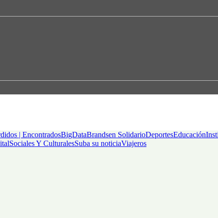
didos | Encontrados
BigData
Brandsen Solidario
Deportes
Educación
Inst
ital
Sociales Y Culturales
Suba su noticia
Viajeros