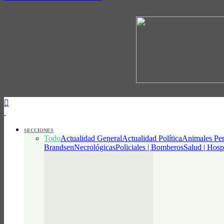
SECCIONES
Todo
Actualidad General
Actualidad Política
Animales Per
Brandsen
Necrológicas
Policiales | Bomberos
Salud | Hosp