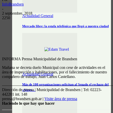
InfoBrandsen
-
2 septiembre, 2018
Actualidad General
2250
Mercado libre: la estafa telefónica que llegó a nuestra ciudad
INFORMA Prensa Municipalidad de Brandsen
Mañana se decreta duelo Municipal con cese de actividades en el
área de inspección y habilitaciones, por el fallecimiento de nuestro
Actualidad General
compañero de trabajo, Juan Carlos Castellano.
Más de 100 organizaciones solicitan al Senado el rechazo del
————————————————————————————
Dirección de prensa | Municipalidad de Brandsen | Tel: 02223-
«Súper…
442201 int. 148
prensa@brandsen.gob.ar |
Visite área de prensa
Haciendo lo que hay que hacer