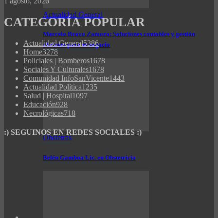
1 agosto, 2026
Actualidad General
CATEGORÍA POPULAR
Marcelo Bravo Zamora: Soluciones contables y gestión
Actualidad General
5386
eficiente para tu negocio
Home
3278
Policiales | Bomberos
1678
Sociales Y Culturales
1678
Comunidad InfoSanVicente
1443
Actualidad Política
1235
Salud | Hospital
1097
Educación
928
Necrológicas
718
:) SEGUINOS EN REDES SOCIALES :)
Obstetras
Belén Gamboa Lic. en Obstetricia