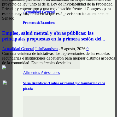
proyecto de ley junto al de la Ley de Inviolabilidad de la Propiedad
Privada; y convocaron a una movilización frente al Congreso para
Actualidad General
este 6 de agosto, fecha en la que está previsto su tratamiento en el
Senado
Prontocash Brandsen
Empleo, salud mental y obras públicas: las
principales propuestas en la primera sesión del...
Actualidad General
InfoBrandsen
-
5 agosto, 2026
0
Con una veintena de iniciativas, los representantes de las escuelas
secundarias e instituciones debatieron para mejorar distintos aspectos
de la comunidad. Este miércoles desde las...
Alimentos Artesanales
Salsa Brandsen: el sabor artesanal que transforma cada
picada