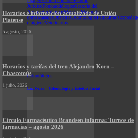
imagen
Estudio contable
Estudio
Jurídico
Fonoaudiólogos
Gestoría del
Automotor
Idiomas
Maestro Mayor de
Horarios e información actualizada de Unión
obras
Masajes
Obstetras
Odontólogos
Pedicuría
Psicopedag
Platense
e higiene
Veterinarios
5 agosto, 2026
Horarios y tarifas del tren Alejandro Korn –
Chascomús
Odontólogos
1 julio, 2026
Luz Neira – Odontología y Estética Facial
Círculo Farmacéutico Brandsen informa: Turnos de
farmacias – agosto 2026