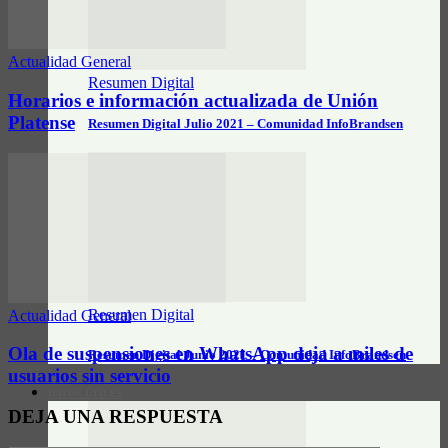
Actualidad General
Resumen Digital
Horarios e información actualizada de Unión
Platense
Resumen Digital Julio 2021 – Comunidad InfoBrandsen
Resumen Digital
Actualidad General
Ola de suspensiones en WhatsApp deja a miles de
Resumen Digital Junio 2021 – Comunidad InfoBrandsen
usuarios sin servicio
DATOS ÚTILES
DEJA UNA RESPUESTA