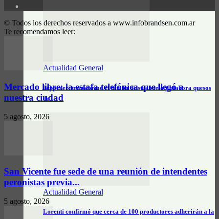
© Todos los derechos reservados a www.infobrandsen.com.ar
Te recomendamos leer:
Actualidad General
Mercado libre: la estafa telefónica que llegó a
Jeppener: transformó el tambo de su abuelo y elabora quesos
nuestra ciudad
de…
5 agosto, 2026
San Vicente fue sede de una reunión de intendentes
peronistas previa...
Actualidad General
5 agosto, 2026
Lorenti confirmó que cerca de 100 productores adherirán a la