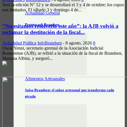
Será la edición N° 52 y se desarrollará el 3 y 4 de octubre; los cupos
son limitados. El sábado 3 y domingo 4 de...
Actualidad General
Prontocash Brandsen
“Necesitamos resolverlo este año”: la AJB volvió a
reclamar la destitución de la fiscal...
Actualidad Política
InfoBrandsen
-
8 agosto, 2026
0
Oscar Yenni, secretario gremial de la Asociación Judicial
Bonaerense (AJB), se refirió a la situación de la fiscal de Brandsen,
Mariana Albisu, y aseguró...
Alimentos Artesanales
Salsa Brandsen: el sabor artesanal que transforma cada
picada