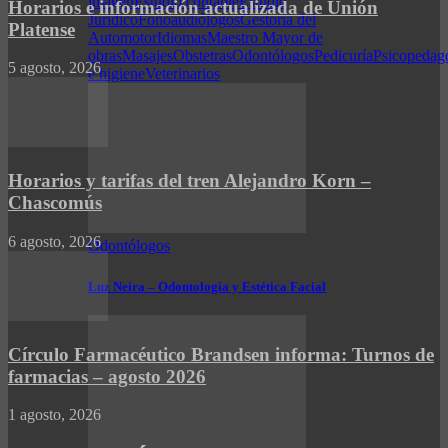
imagen
Estudio contable
Estudio
Horarios e información actualizada de Unión
Jurídico
Fonoaudiólogos
Gestoría del
Platense
Automotor
Idiomas
Maestro Mayor de
obras
Masajes
Obstetras
Odontólogos
Pedicuría
Psicopedag
5 agosto, 2026
e higiene
Veterinarios
Horarios y tarifas del tren Alejandro Korn –
Chascomús
6 agosto, 2026
Odontólogos
Luz Neira – Odontología y Estética Facial
Círculo Farmacéutico Brandsen informa: Turnos de
farmacias – agosto 2026
1 agosto, 2026