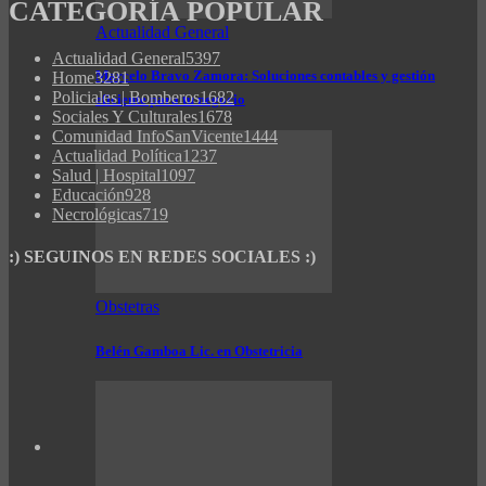
CATEGORÍA POPULAR
Actualidad General
Actualidad General
5397
Marcelo Bravo Zamora: Soluciones contables y gestión
Home
3281
Policiales | Bomberos
1682
eficiente para tu negocio
Sociales Y Culturales
1678
Comunidad InfoSanVicente
1444
Actualidad Política
1237
Salud | Hospital
1097
Educación
928
Necrológicas
719
:) SEGUINOS EN REDES SOCIALES :)
Obstetras
Belén Gamboa Lic. en Obstetricia