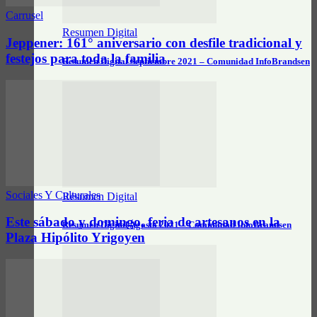
Carrusel
Resumen Digital
Jeppener: 161° aniversario con desfile tradicional y
festejos para toda la familia
Resumen Digital Septiembre 2021 – Comunidad InfoBrandsen
Sociales Y Culturales
Resumen Digital
Este sábado y domingo, feria de artesanos en la
Resumen Digital Agosto 2021 – Comunidad InfoBrandsen
Plaza Hipólito Yrigoyen