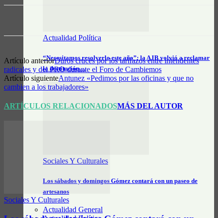
Actualidad Política
“Necesitamos resolverlo este año”: la AJB volvió a reclamar
Artículo anterior
Duros cruces por los tarifazos entre intendentes
la destitución…
radicales y del PRO durante el Foro de Cambiemos
Artículo siguiente
Antunez «Pedimos por las oficinas y que no
cambien a los trabajadores»
ARTÍCULOS RELACIONADOS
MÁS DEL AUTOR
Sociales Y Culturales
Los sábados y domingos Gómez contará con un paseo de
artesanos
Sociales Y Culturales
Actualidad General