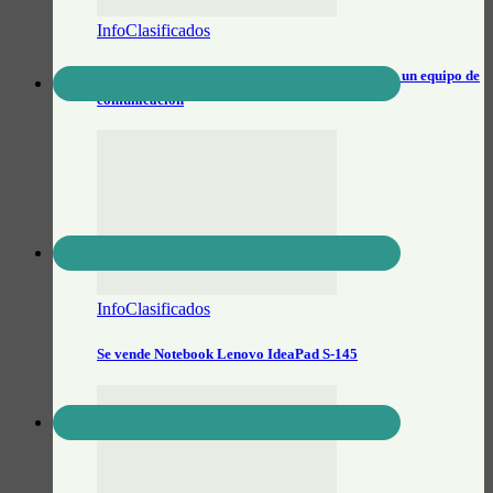
InfoClasificados
Buscan realizador/a audiovisual para sumarse a un equipo de
comunicación
InfoClasificados
Se vende Notebook Lenovo IdeaPad S-145