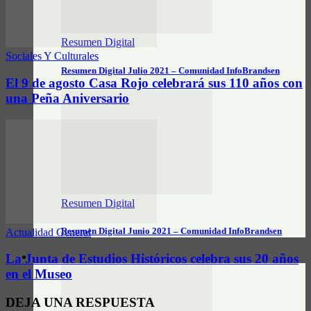
Resumen Digital
Sociales Y Culturales
Resumen Digital Julio 2021 – Comunidad InfoBrandsen
El 9 de agosto Casa Rojo celebrará sus 110 años con
una Peña Aniversario
Resumen Digital
Resumen Digital Junio 2021 – Comunidad InfoBrandsen
Actualidad General
La Junta de Estudios Históricos celebra sus 20 años
DATOS ÚTILES
en el Museo
DEJA UNA RESPUESTA