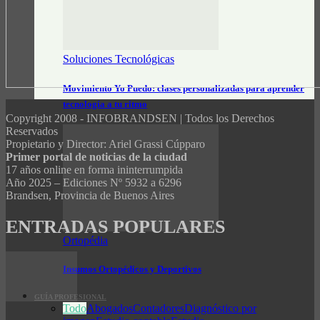
Soluciones Tecnológicas
Movimiento Yo Puedo: clases personalizadas para aprender
tecnología a tu ritmo
Copyright 2008 - INFOBRANDSEN | Todos los Derechos
Reservados
Propietario y Director: Ariel Grassi Cúpparo
Primer portal de noticias de la ciudad
17 años online en forma ininterrumpida
Año 2025 – Ediciones Nº 5932 a 6296
Brandsen, Provincia de Buenos Aires
ENTRADAS POPULARES
Ortopédia
Insumos Ortopédicos y Deportivos
GUÍA PROFESIONAL
Todo
Abogados
Contadores
Diagnóstico por