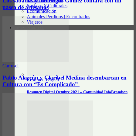
Los sábados y domingos Gómez contará con un
Actualidad Política
Sociales Y Culturales
paseo de artesanos
Ecomunicación
Animales Perdidos | Encontrados
Viajeros
RESUMEN DIGITAL
Carrusel
Pablo Alarcón y Claribel Medina desembarcan en
Resumen Digital
Cultura con “Es Complicado”
Resumen Digital Octubre 2021 – Comunidad InfoBrandsen