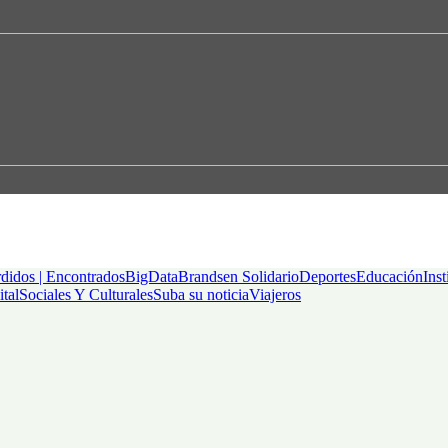
didos | Encontrados
BigData
Brandsen Solidario
Deportes
Educación
Inst
ital
Sociales Y Culturales
Suba su noticia
Viajeros