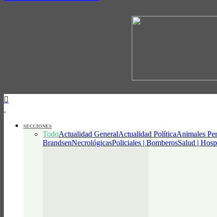
SECCIONES
Todo
Actualidad General
Actualidad Política
Animales Per
Brandsen
Necrológicas
Policiales | Bomberos
Salud | Hosp