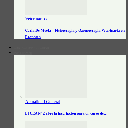
Veterinarios
Carla De Nicola – Fisioterapia y Ozonoterapia Veterinaria en
Brandsen
CONTACTO/PUBLICIDAD
INFO CAMPO
Actualidad General
El CEA N° 2 abre la inscripción para un curso de…