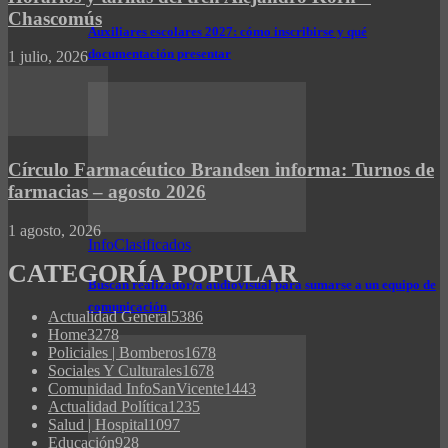
Chascomús
Auxiliares escolares 2027: cómo inscribirse y qué
documentación presentar
1 julio, 2026
Círculo Farmacéutico Brandsen informa: Turnos de
farmacias – agosto 2026
1 agosto, 2026
InfoClasificados
CATEGORÍA POPULAR
Buscan realizador/a audiovisual para sumarse a un equipo de
comunicación
Actualidad General
5386
Home
3278
Policiales | Bomberos
1678
Sociales Y Culturales
1678
Comunidad InfoSanVicente
1443
Actualidad Política
1235
Salud | Hospital
1097
Educación
928