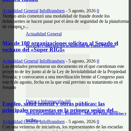
Actualidad General
InfoBrandsen
-
5 agosto, 2026
0
Tiempo atrás comenzó una modalidad de fraude donde los
delincuentes se hacen pasar por el área de seguridad de la plataforma
de compra y...
Actualidad General
Más de 100 organizaciones solicitan al Senado el
Horarios e información actualizada de Unión Platense
rechazo del «Súper RIGI»
Actualidad General
InfoBrandsen
-
5 agosto, 2026
0
Las entidades presentaron un documento en el que cuestionan este
proyecto de ley junto al de la Ley de Inviolabilidad de la Propiedad
Privada; y convocaron a una movilización frente al Congreso para
este 6 de agosto, fecha en la que está previsto su tratamiento en el
Senado
Datos e Información útil
Empleo, salud mental y obras públicas: las
principales propuestas en la primera sesión del...
Servicio Constitución – Brandsen – Mar del Plata: horarios y
tarifas…
Actualidad General
InfoBrandsen
-
5 agosto, 2026
0
Con una veintena de iniciativas, los representantes de las escuelas