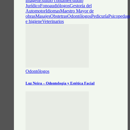
imagen
Estudio contable
Estudio
Jurídico
Fonoaudiólogos
Gestoría del
Automotor
Idiomas
Maestro Mayor de
obras
Masajes
Obstetras
Odontólogos
Pedicuría
Psicopedag
e higiene
Veterinarios
Odontólogos
Luz Neira – Odontología y Estética Facial