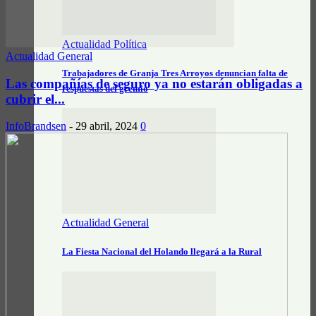
Actualidad Política
Actualidad General
Trabajadores de Granja Tres Arroyos denuncian falta de
Las compañías de seguro ya no estarán obligadas a
respuestas del gremio
cubrir el...
InfoBrandsen
-
29 abril, 2024
0
Actualidad General
La Fiesta Nacional del Holando llegará a la Rural