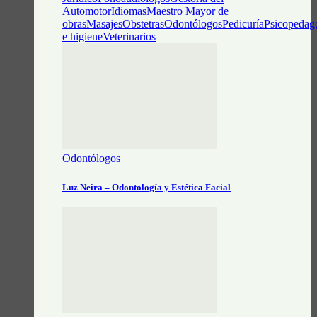
Automotor
Idiomas
Maestro Mayor de
obras
Masajes
Obstetras
Odontólogos
Pedicuría
Psicopedag
e higiene
Veterinarios
Odontólogos
Luz Neira – Odontología y Estética Facial