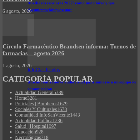
Auxiliares escolares 2027: cómo inscribirse y qué
documentación presentar
6 agosto, 2026
Círculo Farmacéutico Brandsen informa: Turnos de
farmacias – agosto 2026
1 agosto, 2026
InfoClasificados
CATEGORÍA POPULAR
Buscan realizador/a audiovisual para sumarse a un equipo de
comunicación
Actualidad General
5389
Home
3281
Policiales | Bomberos
1679
Sociales Y Culturales
1678
Comunidad InfoSanVicente
1443
Actualidad Política
1236
Salud | Hospital
1097
Educación
928
Necrológicas
718