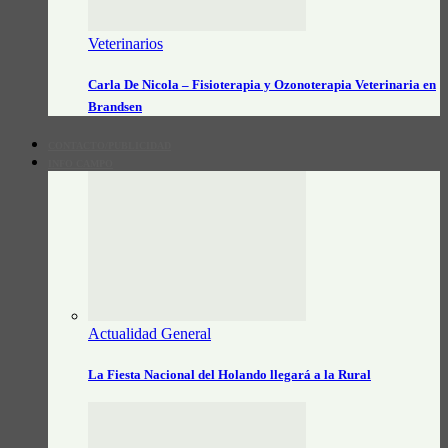
Veterinarios
Carla De Nicola – Fisioterapia y Ozonoterapia Veterinaria en
Brandsen
CONTACTO/PUBLICIDAD
INFO CAMPO
Actualidad General
La Fiesta Nacional del Holando llegará a la Rural