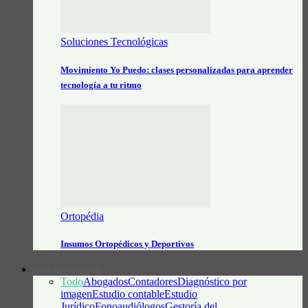
Soluciones Tecnológicas
Movimiento Yo Puedo: clases personalizadas para aprender
tecnología a tu ritmo
Ortopédia
Insumos Ortopédicos y Deportivos
GUÍA PROFESIONAL
Todo
Abogados
Contadores
Diagnóstico por
imagen
Estudio contable
Estudio
Jurídico
Fonoaudiólogos
Gestoría del