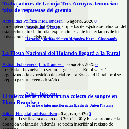
Trabajadores de Granja Tres Arroyos denuncian
falta de respuestas del gremio
Actualidad Política
InfoBrandsen
-
6 agosto, 2026
0
Un empleado aseguró a este portal que los delegados se retiraron del
Actualidad General
establecimiento sin brindar explicaciones ante los reclamos de los
trabajadores. La crisis que...
Horarios y tarifas del tren Alejandro Korn – Chascomús
La Fiesta Nacional del Holando llegará a la Rural
Actualidad General
InfoBrandsen
-
6 agosto, 2026
0
Los Holando vuelven a ser protagonistas; la Rural ya está
organizando la exposición de octubre. La Sociedad Rural local se
prepara para un evento histórico....
Actualidad General
El miércoles se realizará una colecta de sangre en
Plaza Brandsen
Horarios e información actualizada de Unión Platense
Salud | Hospital
InfoBrandsen
-
6 agosto, 2026
0
La jornada se llevará a cabo de 8.30 a 12.30 y busca promover la
donación voluntaria. Además, se podrá inscribir al registro de