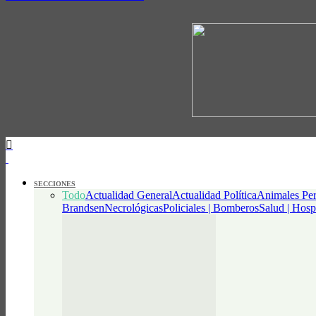
SECCIONES
Todo
Actualidad General
Actualidad Política
Animales Per
Brandsen
Necrológicas
Policiales | Bomberos
Salud | Hosp