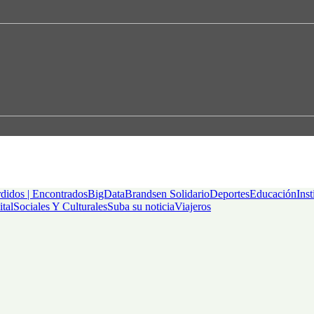
didos | Encontrados
BigData
Brandsen Solidario
Deportes
Educación
Inst
ital
Sociales Y Culturales
Suba su noticia
Viajeros