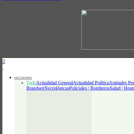
SECCIONES
Todo
Actualidad General
Actualidad Política
Animales Per
Brandsen
Necrológicas
Policiales | Bomberos
Salud | Hosp