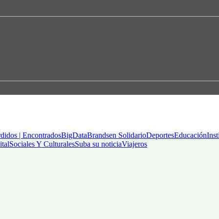
didos | Encontrados
BigData
Brandsen Solidario
Deportes
Educación
Inst
ital
Sociales Y Culturales
Suba su noticia
Viajeros