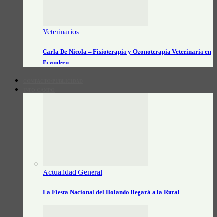
Veterinarios
Carla De Nicola – Fisioterapia y Ozonoterapia Veterinaria en
Brandsen
CONTACTO/PUBLICIDAD
INFO CAMPO
Actualidad General
La Fiesta Nacional del Holando llegará a la Rural