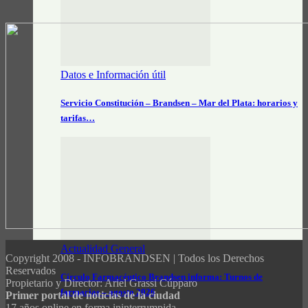
Datos e Información útil
Servicio Constitución – Brandsen – Mar del Plata: horarios y
tarifas…
Actualidad General
Copyright 2008 - INFOBRANDSEN | Todos los Derechos
Reservados
Círculo Farmacéutico Brandsen informa: Turnos de
Propietario y Director: Ariel Grassi Cúpparo
farmacias – agosto 2026
Primer portal de noticias de la ciudad
17 años online en forma ininterrumpida