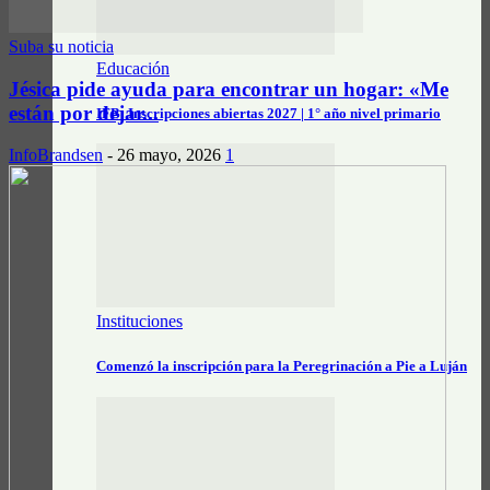
Suba su noticia
Educación
Jésica pide ayuda para encontrar un hogar: «Me
están por dejar...
IFB: Inscripciones abiertas 2027 | 1° año nivel primario
InfoBrandsen
-
26 mayo, 2026
1
Instituciones
Comenzó la inscripción para la Peregrinación a Pie a Luján