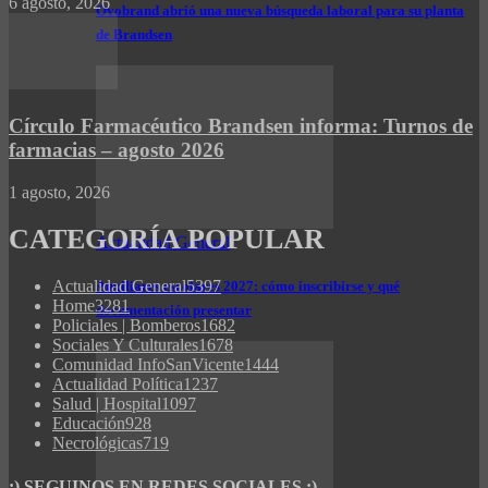
6 agosto, 2026
Ovobrand abrió una nueva búsqueda laboral para su planta
de Brandsen
Círculo Farmacéutico Brandsen informa: Turnos de
farmacias – agosto 2026
1 agosto, 2026
CATEGORÍA POPULAR
Actualidad General
Actualidad General
5397
Auxiliares escolares 2027: cómo inscribirse y qué
Home
3281
documentación presentar
Policiales | Bomberos
1682
Sociales Y Culturales
1678
Comunidad InfoSanVicente
1444
Actualidad Política
1237
Salud | Hospital
1097
Educación
928
Necrológicas
719
:) SEGUINOS EN REDES SOCIALES :)