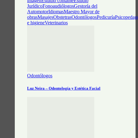
imagen
Estudio contable
Estudio
Jurídico
Fonoaudiólogos
Gestoría del
Automotor
Idiomas
Maestro Mayor de
obras
Masajes
Obstetras
Odontólogos
Pedicuría
Psicopedag
e higiene
Veterinarios
Odontólogos
Luz Neira – Odontología y Estética Facial