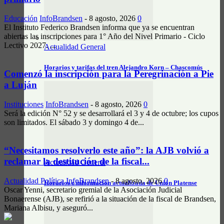
Educación
InfoBrandsen
-
8 agosto, 2026
0
El Instituto Federico Brandsen informa que ya se encuentran
abiertas las inscripciones para 1° Año del Nivel Primario - Ciclo
Lectivo 2027. ...
Actualidad General
Horarios y tarifas del tren Alejandro Korn – Chascomús
Comenzó la inscripción para la Peregrinación a Pie
a Luján
Instituciones
InfoBrandsen
-
8 agosto, 2026
0
Será la edición N° 52 y se desarrollará el 3 y 4 de octubre; los cupos
son limitados. El sábado 3 y domingo 4 de...
“Necesitamos resolverlo este año”: la AJB volvió a
reclamar la destitución de la fiscal...
Actualidad General
Actualidad Política
InfoBrandsen
-
8 agosto, 2026
0
Horarios e información actualizada de Unión Platense
Oscar Yenni, secretario gremial de la Asociación Judicial
Bonaerense (AJB), se refirió a la situación de la fiscal de Brandsen,
Mariana Albisu, y aseguró...