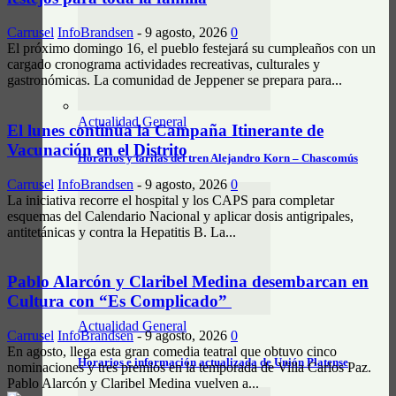
Carrusel
InfoBrandsen
-
9 agosto, 2026
0
El próximo domingo 16, el pueblo festejará su cumpleaños con un
cargado cronograma actividades recreativas, culturales y
gastronómicas. La comunidad de Jeppener se prepara para...
Actualidad General
El lunes continúa la Campaña Itinerante de
Vacunación en el Distrito
Horarios y tarifas del tren Alejandro Korn – Chascomús
Carrusel
InfoBrandsen
-
9 agosto, 2026
0
La iniciativa recorre el hospital y los CAPS para completar
esquemas del Calendario Nacional y aplicar dosis antigripales,
antitetánicas y contra la Hepatitis B. La...
Pablo Alarcón y Claribel Medina desembarcan en
Cultura con “Es Complicado”
Actualidad General
Carrusel
InfoBrandsen
-
9 agosto, 2026
0
En agosto, llega esta gran comedia teatral que obtuvo cinco
Horarios e información actualizada de Unión Platense
nominaciones y tres premios en la temporada de Villa Carlos Paz.
Pablo Alarcón y Claribel Medina vuelven a...