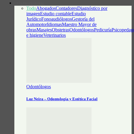
GUÍA PROFESIONAL
Todo
Abogados
Contadores
Diagnóstico por
imagen
Estudio contable
Estudio
Jurídico
Fonoaudiólogos
Gestoría del
Automotor
Idiomas
Maestro Mayor de
obras
Masajes
Obstetras
Odontólogos
Pedicuría
Psicopedag
e higiene
Veterinarios
Odontólogos
Luz Neira – Odontología y Estética Facial