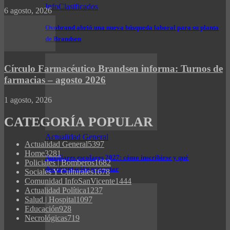
InfoClasificados
6 agosto, 2026
Ovobrand abrió una nueva búsqueda laboral para su planta
de Brandsen
Círculo Farmacéutico Brandsen informa: Turnos de
farmacias – agosto 2026
1 agosto, 2026
CATEGORÍA POPULAR
Actualidad General
Actualidad General
5397
Home
3281
Auxiliares escolares 2027: cómo inscribirse y qué
Policiales | Bomberos
1682
documentación presentar
Sociales Y Culturales
1678
Comunidad InfoSanVicente
1444
Actualidad Política
1237
Salud | Hospital
1097
Educación
928
Necrológicas
719