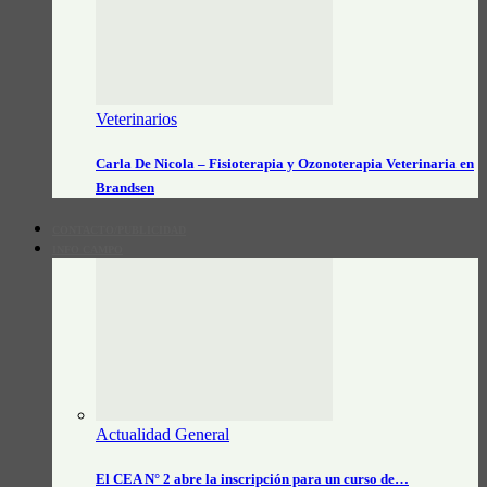
Veterinarios
Carla De Nicola – Fisioterapia y Ozonoterapia Veterinaria en
Brandsen
CONTACTO/PUBLICIDAD
INFO CAMPO
Actualidad General
El CEA N° 2 abre la inscripción para un curso de…