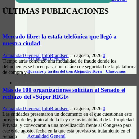
ÚLTIMAS PUBLICACIONES
Mercado libre: la estafa telefónica que llegó a
nuestra ciudad
Actualidad General
InfoBrandsen
-
5 agosto, 2026
0
Actualidad General
Tiempo atrás comenzó una modalidad de fraude donde los
delincuentes se hacen pasar por el área de seguridad de la plataforma
Horarios y tarifas del tren Alejandro Korn – Chascomús
de compra y...
CLASIFICADOS
Más de 100 organizaciones solicitan al Senado el
rechazo del «Súper RIGI»
Actualidad General
InfoBrandsen
-
5 agosto, 2026
0
Las entidades presentaron un documento en el que cuestionan este
proyecto de ley junto al de la Ley de Inviolabilidad de la Propiedad
Privada; y convocaron a una movilización frente al Congreso para
este 6 de agosto, fecha en la que está previsto su tratamiento en el
Actualidad General
Senado