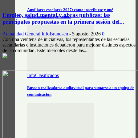
Auxiliares escolares 2027: cómo inscribirse y qué
Empleo, salud mental y obras públicas: las
documentación presentar
principales propuestas en la primera sesión del...
Actualidad General
InfoBrandsen
-
5 agosto, 2026
0
Con una veintena de iniciativas, los representantes de las escuelas
secundarias e instituciones debatieron para mejorar distintos aspectos
de la comunidad. Este miércoles desde las...
InfoClasificados
Buscan realizador/a audiovisual para sumarse a un equipo de
comunicación