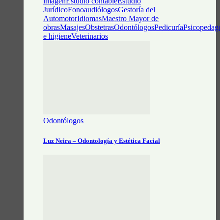
imagen
Estudio contable
Estudio
Jurídico
Fonoaudiólogos
Gestoría del
Automotor
Idiomas
Maestro Mayor de
obras
Masajes
Obstetras
Odontólogos
Pedicuría
Psicopedag
e higiene
Veterinarios
Odontólogos
Luz Neira – Odontología y Estética Facial