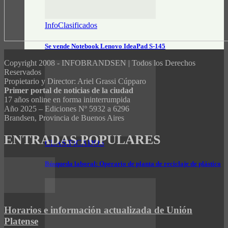
InfoClasificados
Se vende Notebook Lenovo IdeaPad S-145
Copyright 2008 - INFOBRANDSEN | Todos los Derechos
Reservados
Propietario y Director: Ariel Grassi Cúpparo
Primer portal de noticias de la ciudad
17 años online en forma ininterrumpida
Año 2025 – Ediciones Nº 5932 a 6296
Brandsen, Provincia de Buenos Aires
ENTRADAS POPULARES
CLASIFICADOS
Búsqueda laboral: Operario de planta de reciclaje de plástico
Horarios e información actualizada de Unión
Platense