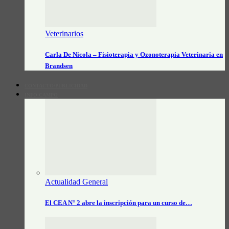
Veterinarios
Carla De Nicola – Fisioterapia y Ozonoterapia Veterinaria en
Brandsen
CONTACTO/PUBLICIDAD
INFO CAMPO
Actualidad General
El CEA N° 2 abre la inscripción para un curso de…