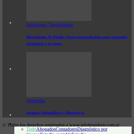
Soluciones Tecnológicas
Movimiento Yo Puedo: clases personalizadas para aprender
tecnología a tu ritmo
Ortopédia
Insumos Ortopédicos y Deportivos
© Todos los derechos reservados a www.infobrandsen.com.ar
GUÍA PROFESIONAL
Todo
Abogados
Contadores
Diagnóstico por