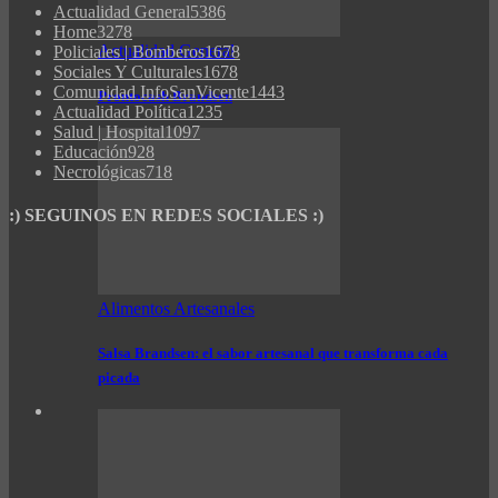
Actualidad General
5386
Home
3278
Actualidad General
Policiales | Bomberos
1678
Sociales Y Culturales
1678
Comunidad InfoSanVicente
1443
Prontocash Brandsen
Actualidad Política
1235
Salud | Hospital
1097
Educación
928
Necrológicas
718
:) SEGUINOS EN REDES SOCIALES :)
Alimentos Artesanales
Salsa Brandsen: el sabor artesanal que transforma cada
picada