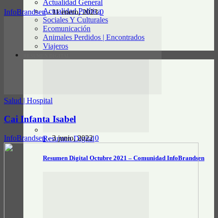
Actualidad General
Actualidad Política
InfoBrandsen
-
11 enero, 2023
0
Sociales Y Culturales
Ecomunicación
Animales Perdidos | Encontrados
Viajeros
RESUMEN DIGITAL
Salud | Hospital
Cai Infanta Isabel
InfoBrandsen
-
3 junio, 2022
0
Resumen Digital
Resumen Digital Octubre 2021 – Comunidad InfoBrandsen