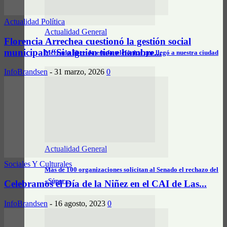
Actualidad Política
Actualidad General
Florencia Arrechea cuestionó la gestión social
municipal: “Si alguien tiene hambre...
Mercado libre: la estafa telefónica que llegó a nuestra ciudad
InfoBrandsen
-
31 marzo, 2026
0
Actualidad General
Sociales Y Culturales
Más de 100 organizaciones solicitan al Senado el rechazo del
«Súper…
Celebramos el Día de la Niñez en el CAI de Las...
InfoBrandsen
-
16 agosto, 2023
0