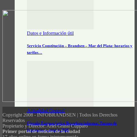
Datos e Información útil
Servicio Constitución – Brandsen – Mar del Plata: horarios y
tarifas…
Actualidad General
Copyright 2008 - INFOBRANDSEN | Todos los Derechos
Reservados
Círculo Farmacéutico Brandsen informa: Turnos de
Propietario y Director: Ariel Grassi Cúpparo
farmacias – agosto 2026
Primer portal de noticias de la ciudad
17 años online en forma ininterrumpida