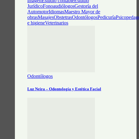
imagen
Estudio contable
Estudio
Jurídico
Fonoaudiólogos
Gestoría del
Automotor
Idiomas
Maestro Mayor de
obras
Masajes
Obstetras
Odontólogos
Pedicuría
Psicopedag
e higiene
Veterinarios
Odontólogos
Luz Neira – Odontología y Estética Facial