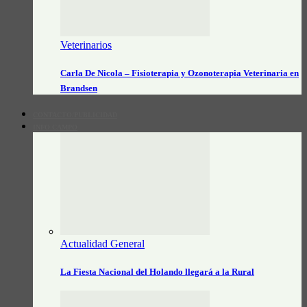
Veterinarios
Carla De Nicola – Fisioterapia y Ozonoterapia Veterinaria en
Brandsen
CONTACTO/PUBLICIDAD
INFO CAMPO
Actualidad General
La Fiesta Nacional del Holando llegará a la Rural