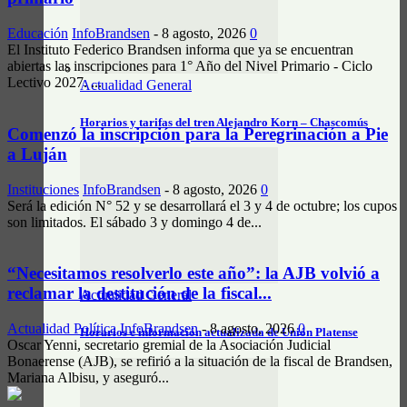
Educación
InfoBrandsen
-
8 agosto, 2026
0
El Instituto Federico Brandsen informa que ya se encuentran
abiertas las inscripciones para 1° Año del Nivel Primario - Ciclo
Lectivo 2027. ...
Actualidad General
Horarios y tarifas del tren Alejandro Korn – Chascomús
Comenzó la inscripción para la Peregrinación a Pie
a Luján
Instituciones
InfoBrandsen
-
8 agosto, 2026
0
Será la edición N° 52 y se desarrollará el 3 y 4 de octubre; los cupos
son limitados. El sábado 3 y domingo 4 de...
“Necesitamos resolverlo este año”: la AJB volvió a
reclamar la destitución de la fiscal...
Actualidad General
Actualidad Política
InfoBrandsen
-
8 agosto, 2026
0
Horarios e información actualizada de Unión Platense
Oscar Yenni, secretario gremial de la Asociación Judicial
Bonaerense (AJB), se refirió a la situación de la fiscal de Brandsen,
Mariana Albisu, y aseguró...