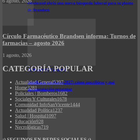
6 agosto, 2026
Ovobrand abrió una nueva búsqueda laboral para su planta
de Brandsen
Círculo Farmacéutico Brandsen informa: Turnos de
farmacias – agosto 2026
1 agosto, 2026
CATEGORÍA POPULAR
Actualidad General
Actualidad General
5397
Auxiliares escolares 2027: cómo inscribirse y qué
Home
3281
documentación presentar
Policiales | Bomberos
1682
Sociales Y Culturales
1678
Comunidad InfoSanVicente
1444
Actualidad Política
1237
Salud | Hospital
1097
Educación
928
Necrológicas
719
:) SEGUINOS EN REDES SOCIALES :)