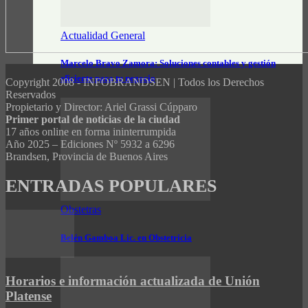
Actualidad General
Marcelo Bravo Zamora: Soluciones contables y gestión
eficiente para tu negocio
Copyright 2008 - INFOBRANDSEN | Todos los Derechos
Reservados
Propietario y Director: Ariel Grassi Cúpparo
Primer portal de noticias de la ciudad
17 años online en forma ininterrumpida
Año 2025 – Ediciones Nº 5932 a 6296
Brandsen, Provincia de Buenos Aires
ENTRADAS POPULARES
Obstetras
Belén Gamboa Lic. en Obstetricia
Horarios e información actualizada de Unión
Platense