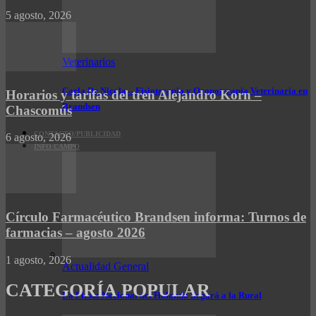
5 agosto, 2026
Veterinarios
Carla De Nicola – Fisioterapia y Ozonoterapia Veterinaria en
Horarios y tarifas del tren Alejandro Korn –
Brandsen
Chascomús
CONTACTO/PUBLICIDAD
6 agosto, 2026
INFO CAMPO
Círculo Farmacéutico Brandsen informa: Turnos de
farmacias – agosto 2026
1 agosto, 2026
Actualidad General
CATEGORÍA POPULAR
La Fiesta Nacional del Holando llegará a la Rural