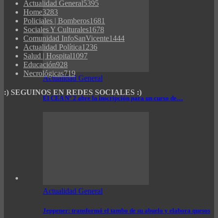
Actualidad General
5395
Home
3283
Policiales | Bomberos
1681
Sociales Y Culturales
1678
Comunidad InfoSanVicente
1444
Actualidad Política
1236
Salud | Hospital
1097
Educación
928
Necrológicas
719
Actualidad General
:) SEGUINOS EN REDES SOCIALES :)
El CEA N° 2 abre la inscripción para un curso de…
Actualidad General
Jeppener: transformó el tambo de su abuelo y elabora quesos