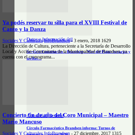
Ya podés reservar tu silla para el XVIII Festival de
Canto y la Danza
Datos e Información útil
Sociales Y Culturales
InfoBrandsen
-
3 enero, 2018
1629
La Dirección de Cultura, perteneciente a la Secretaría de Desarrollo
Local y Acción Comunitaria de la Municipalidad de Brandsen, ya
Servicio Constitución – Brandsen – Mar del Plata: horarios y
cuenta con el cronograma...
tarifas…
Concierto fin de año del Coro Municipal – Maestro
Actualidad General
Mario Mancuso
Círculo Farmacéutico Brandsen informa: Turnos de
Sociales Y Culturales
InfoBrandsen
-
27 diciembre, 2017
1315
farmacias – agosto 2026