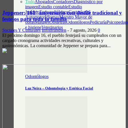
Todo
Abogados
Contadores
Diagnóstico por
imagen
Estudio contable
Estudio
Jurídico
Fonoaudiólogos
Gestoría del
Jeppener: 161° aniversario con desfile tradicional y
Automotor
Idiomas
Maestro Mayor de
festejos para toda la familia
obras
Masajes
Obstetras
Odontólogos
Pedicuría
Psicopedag
e higiene
Veterinarios
Sociales Y Culturales
InfoBrandsen
-
7 agosto, 2026
0
El próximo domingo 16, el pueblo festejará su cumpleaños con un
cargado cronograma actividades recreativas, culturales y
gastronómicas. La comunidad de Jeppener se prepara para...
Odontólogos
Luz Neira – Odontología y Estética Facial