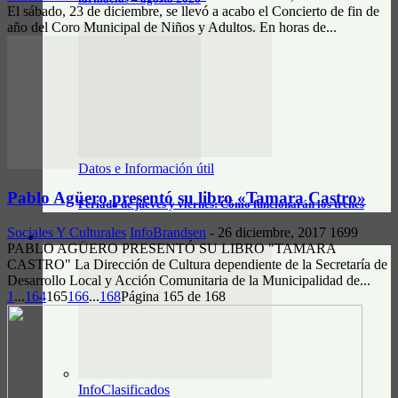
El sábado, 23 de diciembre, se llevó a acabo el Concierto de fin de
año del Coro Municipal de Niños y Adultos. En horas de...
Datos e Información útil
Pablo Agüero presentó su libro «Tamara Castro»
Feriado de jueves y viernes: Cómo funcionarán los trenes
Sociales Y Culturales
InfoBrandsen
-
26 diciembre, 2017
1699
CLASIFICADOS
PABLO AGÜERO PRESENTÓ SU LIBRO "TAMARA
CASTRO" La Dirección de Cultura dependiente de la Secretaría de
Desarrollo Local y Acción Comunitaria de la Municipalidad de...
1
...
164
165
166
...
168
Página 165 de 168
InfoClasificados