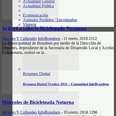
Actualidad General
Actualidad Política
Sociales Y Culturales
Ecomunicación
Animales Perdidos | Encontrados
Viajeros
Se llevó a cabo la Bicicleteada Nocturna
RESUMEN DIGITAL
Sociales Y Culturales
InfoBrandsen
-
11 enero, 2018
2112
La Municipalidad de Brandsen por medio de la Dirección de
Deportes, dependiente de la Secretaría de Desarrollo Local y Acción
Comunitaria, realizó en la...
Resumen Digital
Resumen Digital Octubre 2021 – Comunidad InfoBrandsen
Miércoles de Bicicleteada Noturna
Sociales Y Culturales
InfoBrandsen
-
10 enero, 2018
1296