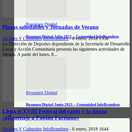
Resumen Digital
Plazas saludables y Jornadas de Verano
Resumen Digital Julio 2021 – Comunidad InfoBrandsen
Sociales Y Culturales
InfoBrandsen
-
8 enero, 2018
1358
La Dirección de Deportes dependiente de la Secretaría de Desarrollo
Local y Acción Comunitaria presenta las siguientes actividades de
verano. A partir del lunes, 8...
Resumen Digital
Resumen Digital Junio 2021 – Comunidad InfoBrandsen
Llega el XVIII Festival del canto y la danza
DATOS ÚTILES
«Homenaje a Fabián Farisano»
Sociales Y Culturales
InfoBrandsen
-
6 enero, 2018
1644