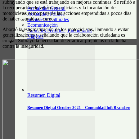
subrayando que se está trabajando en mejoras continuas. Se refirió a
la recuperación de vehículos policiales y la incautación de
Actualidad General
motocicletas como parte de las acciones emprendidas a pocos días
Actualidad Política
de haber asumido el cargo.
Sociales Y Culturales
Ecomunicación
Abordó la estigmatización de los motociclistas, llamando a evitar
Animales Perdidos | Encontrados
generalizaciones y señalando que la colaboración ciudadana es
Viajeros
crucial. Subrayó la necesidad de erradicar prejuicios en la lucha
RESUMEN DIGITAL
contra la inseguridad.
Resumen Digital
Resumen Digital Octubre 2021 – Comunidad InfoBrandsen