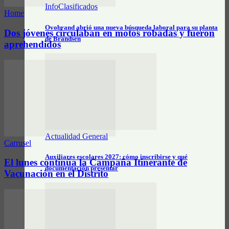
InfoClasificados
Home
Ovobrand abrió una nueva búsqueda laboral para su planta
Dos jóvenes circulaban en motos robadas y fueron
de Brandsen
aprehendidos
Actualidad General
Carrusel
Auxiliares escolares 2027: cómo inscribirse y qué
El lunes continúa la Campaña Itinerante de
documentación presentar
Vacunación en el Distrito