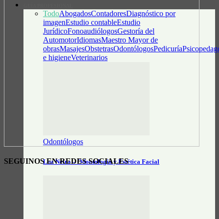
GUÍA PROFESIONAL
Todo
Abogados
Contadores
Diagnóstico por
imagen
Estudio contable
Estudio
Jurídico
Fonoaudiólogos
Gestoría del
Automotor
Idiomas
Maestro Mayor de
obras
Masajes
Obstetras
Odontólogos
Pedicuría
Psicopedag
e higiene
Veterinarios
Odontólogos
SEGUINOS EN REDES SOCIALES
Luz Neira – Odontología y Estética Facial