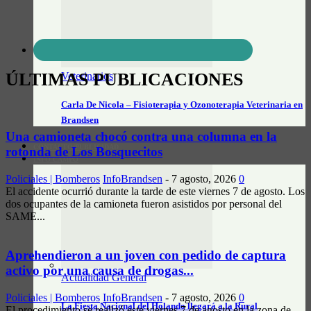
ÚLTIMAS PUBLICACIONES
Veterinarios
Carla De Nicola – Fisioterapia y Ozonoterapia Veterinaria en
Brandsen
Una camioneta chocó contra una columna en la
CONTACTO/PUBLICIDAD
rotonda de Los Bosquecitos
INFO CAMPO
Policiales | Bomberos
InfoBrandsen
-
7 agosto, 2026
0
El accidente ocurrió durante la tarde de este viernes 7 de agosto. Los
dos ocupantes de la camioneta fueron asistidos por personal del
SAME...
Aprehendieron a un joven con pedido de captura
activo por una causa de drogas...
Actualidad General
Policiales | Bomberos
InfoBrandsen
-
7 agosto, 2026
0
La Fiesta Nacional del Holando llegará a la Rural
El procedimiento se realizó este viernes 7 de agosto en la zona de