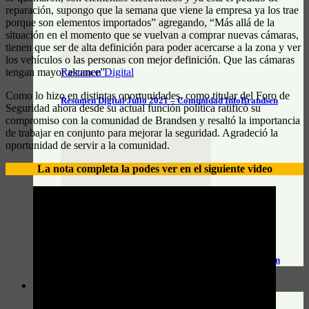
reparación, supongo que la semana que viene la empresa ya los trae
porque son elementos importados” agregando, “Más allá de la
situación en el momento que se vuelvan a comprar nuevas cámaras,
tienen que ser de alta definición para poder acercarse a la zona y ver
los vehículos o las personas con mejor definición. Que las cámaras
tengan mayor alcance”
Resumen Digital
Como lo hizo en distintas oportunidades, como titular del Foro de
Resumen Digital Julio 2021 – Comunidad InfoBrandsen
Seguridad ahora desde su actual función política ratificó su
compromiso con la comunidad de Brandsen y resaltó la importancia
de trabajar en conjunto para mejorar la seguridad. Agradeció la
oportunidad de servir a la comunidad.
La nota completa la podes ver en el siguiente video
Resumen Digital
Resumen Digital Junio 2021 – Comunidad InfoBrandsen
DATOS ÚTILES