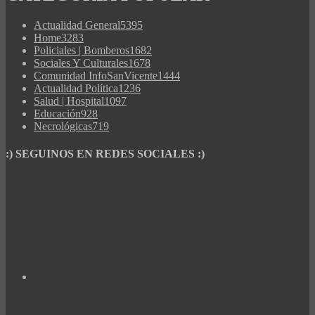
Actualidad General
5395
Home
3283
Policiales | Bomberos
1682
Sociales Y Culturales
1678
Comunidad InfoSanVicente
1444
Actualidad Política
1236
Salud | Hospital
1097
Educación
928
Necrológicas
719
:) SEGUINOS EN REDES SOCIALES :)