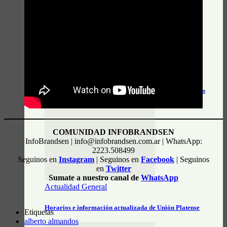
Actualidad General
Horarios y tarifas del tren Alejandro Korn – Chascomús
COMUNIDAD INFOBRANDSEN
InfoBrandsen | info@infobrandsen.com.ar | WhatsApp:
2223.508499
Seguinos en
Instagram
| Seguinos en
Facebook
| Seguinos
en
Twitter
Sumate a nuestro canal de
WhatsApp
Actualidad General
Horarios e información actualizada de Unión Platense
Etiquetas
alberto almandos