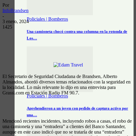
Por
InfoBrandsen
-
Policiales | Bomberos
3 enero, 2024
1425
Una camioneta chocó contra una columna en la rotonda de
Los…
El Secretario de Seguridad Ciudadana de Brandsen, Alberto
Almandos, abordó diversos temas relacionados con la seguridad en
la localidad. Lo más relevante lo dijo en una entrevista para
Grassi.com en Estación Radio FM 90.7.
Policiales | Bomberos
Aprehendieron a un joven con pedido de captura activo por
una…
Mencionó recientes incidentes, incluyendo robos a casas, el robo de
una camioneta y una “entradera” a clientes del Banco Santander,
aunque en este caso indicó que no se trataría de una “entradera”