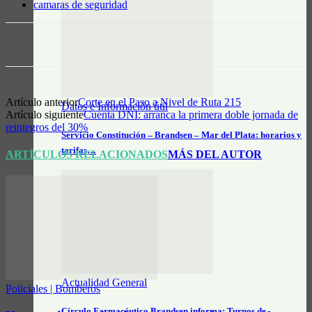
camaras de seguridad
Artículo anterior
Corte en el Paso a Nivel de Ruta 215
Datos e Información útil
Artículo siguiente
Cuenta DNI: arranca la primera doble jornada de
reintegros del 30%
Servicio Constitución – Brandsen – Mar del Plata: horarios y
tarifas…
ARTÍCULOS RELACIONADOS
MÁS DEL AUTOR
Actualidad General
Policiales | Bomberos
Círculo Farmacéutico Brandsen informa: Turnos de