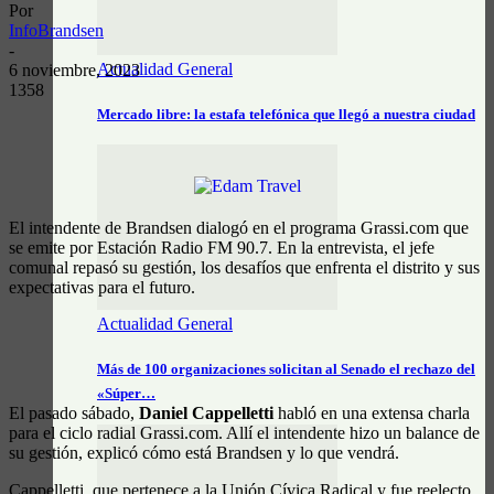
Por
InfoBrandsen
-
Actualidad General
6 noviembre, 2023
1358
Mercado libre: la estafa telefónica que llegó a nuestra ciudad
El intendente de Brandsen dialogó en el programa Grassi.com que
se emite por Estación Radio FM 90.7. En la entrevista, el jefe
comunal repasó su gestión, los desafíos que enfrenta el distrito y sus
expectativas para el futuro.
Actualidad General
Más de 100 organizaciones solicitan al Senado el rechazo del
«Súper…
El pasado sábado,
Daniel Cappelletti
habló en una extensa charla
para el ciclo radial Grassi.com. Allí el intendente hizo un balance de
su gestión, explicó cómo está Brandsen y lo que vendrá.
Cappelletti, que pertenece a la Unión Cívica Radical y fue reelecto