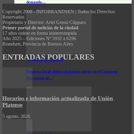
demanda…
Copyright 2008 - INFOBRANDSEN | Todos los Derechos
Reservados
Propietario y Director: Ariel Grassi Cúpparo
Primer portal de noticias de la ciudad
17 años online en forma ininterrumpida
Año 2025 – Ediciones Nº 5932 a 6296
Brandsen, Provincia de Buenos Aires
ENTRADAS POPULARES
Actualidad General
Empresa local obtuvo el primer puesto en el Concurso
Provincial de…
Horarios e información actualizada de Unión
Platense
5 agosto, 2026