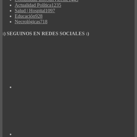
Actualidad Política
1235
Salud | Hospital
1097
Educación
928
Necrológicas
718
:) SEGUINOS EN REDES SOCIALES :)