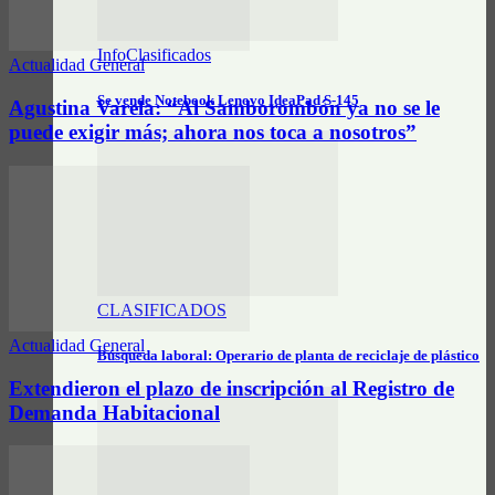
InfoClasificados
Actualidad General
Se vende Notebook Lenovo IdeaPad S-145
Agustina Varela: “Al Samborombón ya no se le
puede exigir más; ahora nos toca a nosotros”
CLASIFICADOS
Actualidad General
Búsqueda laboral: Operario de planta de reciclaje de plástico
Extendieron el plazo de inscripción al Registro de
Demanda Habitacional