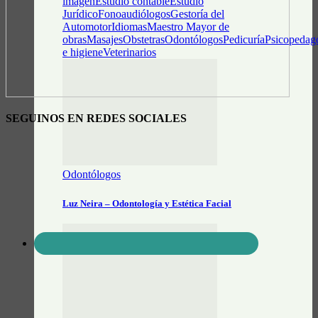
imagen
Estudio contable
Estudio
Jurídico
Fonoaudiólogos
Gestoría del
Automotor
Idiomas
Maestro Mayor de
obras
Masajes
Obstetras
Odontólogos
Pedicuría
Psicopedag
e higiene
Veterinarios
SEGUINOS EN REDES SOCIALES
Odontólogos
Luz Neira – Odontología y Estética Facial