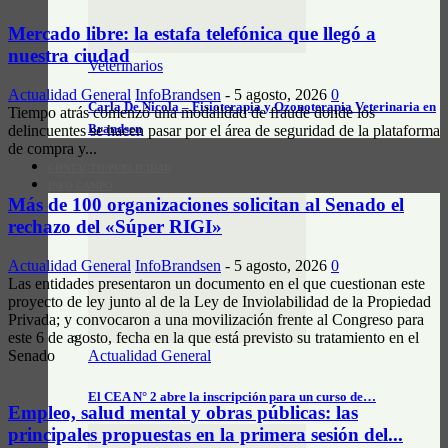
Mercado libre: la estafa telefónica que llegó a
nuestra ciudad
Veterinarios
Actualidad General
InfoBrandsen
-
5 agosto, 2026
0
Carla De Nicola – Fisioterapia y Ozonoterapia Veterinaria en
Tiempo atrás comenzó una modalidad de fraude donde los
Brandsen
delincuentes se hacen pasar por el área de seguridad de la plataforma
de compra y...
CONTACTO/PUBLICIDAD
INFO CAMPO
Más de 100 organizaciones solicitan al Senado el
rechazo del «Súper RIGI»
Actualidad General
InfoBrandsen
-
5 agosto, 2026
0
Las entidades presentaron un documento en el que cuestionan este
proyecto de ley junto al de la Ley de Inviolabilidad de la Propiedad
Privada; y convocaron a una movilización frente al Congreso para
este 6 de agosto, fecha en la que está previsto su tratamiento en el
Actualidad General
Senado
El CEA N° 2 abre la inscripción para un curso de…
Empleo, salud mental y obras públicas: las
principales propuestas en la primera sesión del...