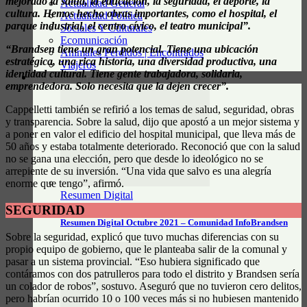
mejorado la salud, la educación, la seguridad, el deporte, la
Actualidad General
cultura. Hemos hecho obras importantes, como el hospital, el
Actualidad Política
parque industrial, el centro cívico, el teatro municipal”.
Sociales Y Culturales
Ecomunicación
“Brandsen tiene un gran potencial. Tiene una ubicación
Animales Perdidos | Encontrados
estratégica, una rica historia, una diversidad productiva, una
Viajeros
identidad cultural. Tiene gente trabajadora, solidaria,
RESUMEN DIGITAL
emprendedora. Solo necesita que la dejen crecer”.
Cappelletti también se refirió a los temas de salud, seguridad, obras
y transparencia. Sobre la salud, dijo que apostó a un mejor sistema y
a poner en valor el edificio del hospital municipal, que lleva más de
50 años y estaba totalmente deteriorado. Reconoció que con la salud
no se gana una elección, pero que desde lo ideológico no se
arrepiente de su inversión. “Una vida que salvo es una alegría
enorme que tengo”, afirmó.
Resumen Digital
SEGURIDAD
Resumen Digital Octubre 2021 – Comunidad InfoBrandsen
Sobre la seguridad, explicó que tuvo muchas diferencias con su
propio equipo de gobierno, que le planteaba salir de la comunal y
pasar a un sistema provincial. “Eso hubiera significado que
contáramos con dos patrulleros para todo el distrito y Brandsen sería
un colador de robos”, sostuvo. Aseguró que no tuvieron cero delitos,
pero habrían ocurrido 10 o 100 veces más si no hubiesen mantenido