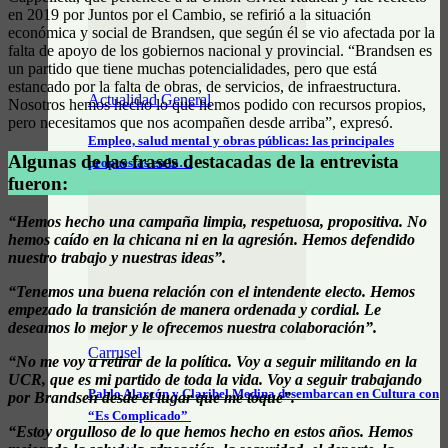
en 2019 por Juntos por el Cambio, se refirió a la situación
económica y social de Brandsen, que según él se vio afectada por la
falta de apoyo de los gobiernos nacional y provincial. “Brandsen es
un partido que tiene muchas potencialidades, pero que está
estancado por la falta de obras, de servicios, de infraestructura.
Actualidad General
Nosotros hemos hecho lo que hemos podido con recursos propios,
pero necesitamos que nos acompañen desde arriba”, expresó.
Empleo, salud mental y obras públicas: las principales
Algunas de las frases destacadas de la entrevista
propuestas en la…
fueron:
“Hemos hecho una campaña limpia, respetuosa, propositiva. No
hemos caído en la chicana ni en la agresión. Hemos defendido
nuestro trabajo y nuestras ideas”.
“Tenemos una buena relación con el intendente electo. Hemos
empezado la transición de manera ordenada y cordial. Le
deseamos lo mejor y le ofrecemos nuestra colaboración”.
Carrusel
“No me voy a retirar de la política. Voy a seguir militando en la
UCR, que es mi partido de toda la vida. Voy a seguir trabajando
Pablo Alarcón y Claribel Medina desembarcan en Cultura con
por Brandsen desde el lugar que me toque”.
“Es Complicado”
“Estoy orgulloso de lo que hemos hecho en estos años. Hemos