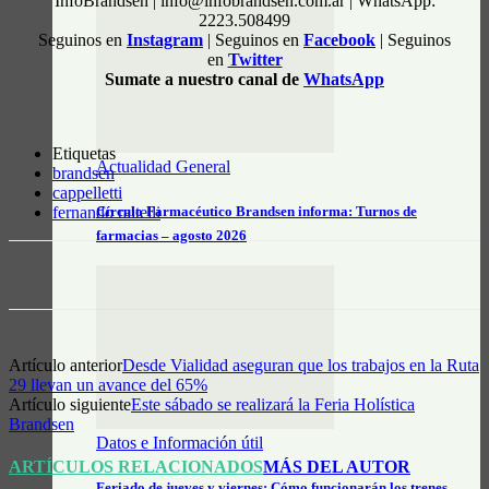
InfoBrandsen | info@infobrandsen.com.ar | WhatsApp:
2223.508499
Seguinos en
Instagram
| Seguinos en
Facebook
| Seguinos
en
Twitter
Sumate a nuestro canal de
WhatsApp
Etiquetas
Actualidad General
brandsen
cappelletti
Círculo Farmacéutico Brandsen informa: Turnos de
fernando raitelli
farmacias – agosto 2026
Artículo anterior
Desde Vialidad aseguran que los trabajos en la Ruta
29 llevan un avance del 65%
Artículo siguiente
Este sábado se realizará la Feria Holística
Brandsen
Datos e Información útil
ARTÍCULOS RELACIONADOS
MÁS DEL AUTOR
Feriado de jueves y viernes: Cómo funcionarán los trenes