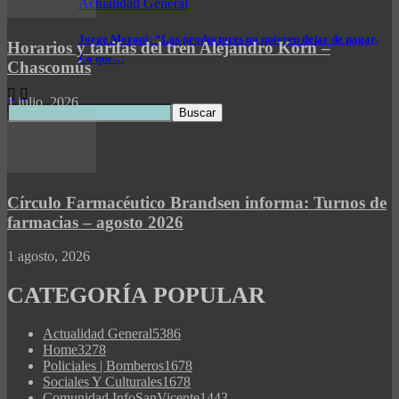
Actualidad General
Jorge Moroni: “Los productores no quieren dejar de pagar.
Horarios y tarifas del tren Alejandro Korn –
Lo que…
Chascomús
1 julio, 2026
Círculo Farmacéutico Brandsen informa: Turnos de
farmacias – agosto 2026
1 agosto, 2026
CATEGORÍA POPULAR
Actualidad General
5386
Home
3278
Policiales | Bomberos
1678
Sociales Y Culturales
1678
Comunidad InfoSanVicente
1443