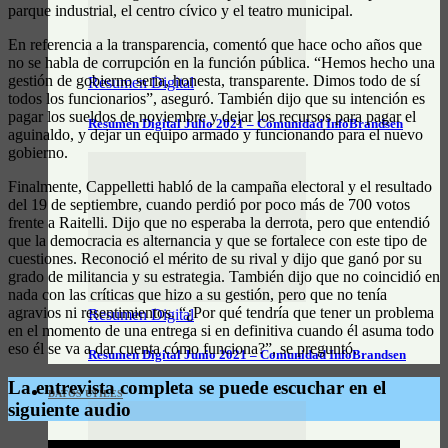
parque industrial, el centro cívico y el teatro municipal.
En referencia a la transparencia, comentó que hace ocho años que
no se habla de corrupción en la función pública. “Hemos hecho una
gestión de gobierno seria, honesta, transparente. Dimos todo de sí
Resumen Digital
todos los funcionarios”, aseguró. También dijo que su intención es
pagar los sueldos de noviembre y dejar los recursos para pagar el
Resumen Digital Julio 2021 – Comunidad InfoBrandsen
aguinaldo, y dejar un equipo armado y funcionando para el nuevo
gobierno.
Finalmente, Cappelletti habló de la campaña electoral y el resultado
del 19 de septiembre, cuando perdió por poco más de 700 votos
frente a Raitelli. Dijo que no esperaba la derrota, pero que entendió
que la democracia es alternancia y que se fortalece con este tipo de
cuestiones. Reconoció el mérito de su rival y dijo que ganó por su
grado de militancia y su estrategia. También dijo que no coincidió en
nada con las críticas que hizo a su gestión, pero que no tenía
agravios ni resentimientos. “¿Por qué tendría que tener un problema
Resumen Digital
en el momento de una entrega si en definitiva cuando él asuma todo
eso él se va a dar cuenta cómo funciona?”, se preguntó.
Resumen Digital Junio 2021 – Comunidad InfoBrandsen
La entrevista completa se puede escuchar en el
DATOS ÚTILES
siguiente audio