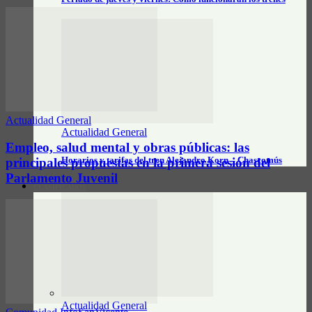
Actualidad General
Actualidad General
Empleo, salud mental y obras públicas: las
Horarios y tarifas del tren Alejandro Korn – Chascomús
principales propuestas en la primera sesión del
Parlamento Juvenil
CLASIFICADOS
Actualidad General