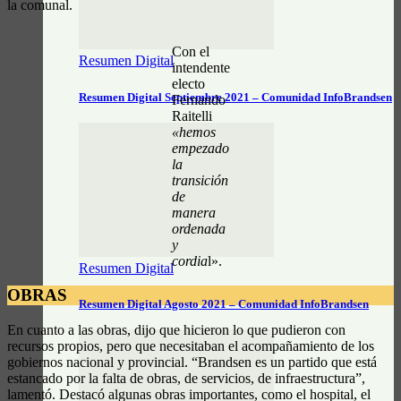
la comunal.
Con el
Resumen Digital
intendente
electo
Resumen Digital Septiembre 2021 – Comunidad InfoBrandsen
Fernando
Raitelli
«hemos
empezado
la
transición
de
manera
ordenada
y
cordia
l».
Resumen Digital
OBRAS
Resumen Digital Agosto 2021 – Comunidad InfoBrandsen
En cuanto a las obras, dijo que hicieron lo que pudieron con
recursos propios, pero que necesitaban el acompañamiento de los
gobiernos nacional y provincial. “Brandsen es un partido que está
estancado por la falta de obras, de servicios, de infraestructura”,
lamentó. Destacó algunas obras importantes, como el hospital, el